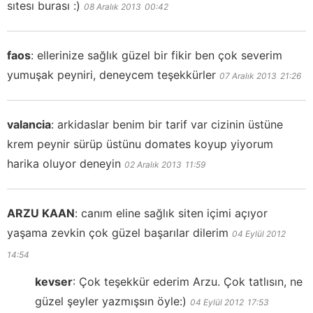
sıtesı burası :)
08 Aralık 2013
00:42
faos
:
ellerinize sağlık güzel bir fikir ben çok severim
yumuşak peyniri, deneycem teşekkürler
07 Aralık 2013
21:26
valancia
:
arkidaslar benim bir tarif var cizinin üstüne
krem peynir sürüp üstünu domates koyup yiyorum
harika oluyor deneyin
02 Aralık 2013
11:59
ARZU KAAN
:
canım eline sağlık siten içimi açıyor
yaşama zevkin çok güzel başarılar dilerim
04 Eylül 2012
14:54
kevser
:
Çok teşekkür ederim Arzu. Çok tatlısın, ne
güzel şeyler yazmışsın öyle:)
04 Eylül 2012
17:53