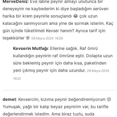
MerveDeniz
:
Eve labne peynir almayı unutunca bir
deneyeyim ne kaybederim ki diye başladığım serüven
harika bir krem peynirle sonuçlandı 😂 çok uzun
kalacağını sanmıyorum ama yine de sormak isterim. Kaç
gün içinde tüketilmeli Kevser hanım? Ayrıca tarif için
teşekkürler 🌸
08 Mayıs 2024
16:29
Kevserin Mutfağı
:
Ellerine sağlık. Raf ömrü
kullandığın peynirin raf ömrüne eştir. Dolapta uzun
süre beklemiş peynir için daha kısa, paketinden
yeni çıkmış peynir için daha uzundur.
08 Mayıs 2024
19:22
demet
:
Kevsercim, kızıma peynir beğendiremiyorum 😒
Yumuşak, yağlı bir kalıp beyaz peynirim var, bu tarifle
değerlendirmek istedim. Ama biraz tuzlu, suda