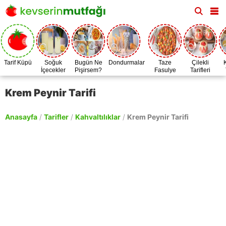
Tarif Küpü
Soğuk
Bugün Ne
Dondurmalar
Taze
Çilekli
İçecekler
Pişirsem?
Fasulye
Tarifleri
Zamanı
Krem Peynir Tarifi
Anasayfa
/
Tarifler
/
Kahvaltılıklar
/
Krem Peynir Tarifi