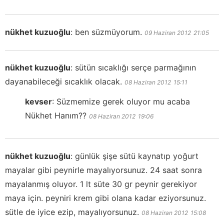
nükhet kuzuoğlu
:
ben süzmüyorum.
09 Haziran 2012
21:05
nükhet kuzuoğlu
:
sütün sıcaklığı serçe parmağının
dayanabileceği sıcaklık olacak.
08 Haziran 2012
15:11
kevser
:
Süzmemize gerek oluyor mu acaba
Nükhet Hanım??
08 Haziran 2012
19:06
nükhet kuzuoğlu
:
günlük şişe sütü kaynatıp yoğurt
mayalar gibi peynirle mayalıyorsunuz. 24 saat sonra
mayalanmış oluyor. 1 lt süte 30 gr peynir gerekiyor
maya için. peyniri krem gibi olana kadar eziyorsunuz.
sütle de iyice ezip, mayalıyorsunuz.
08 Haziran 2012
15:08