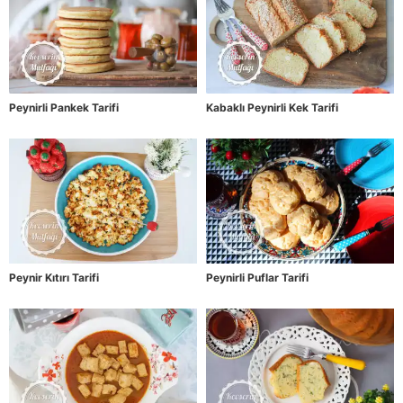
Peynirli Pankek Tarifi
Kabaklı Peynirli Kek Tarifi
Peynir Kıtırı Tarifi
Peynirli Puflar Tarifi