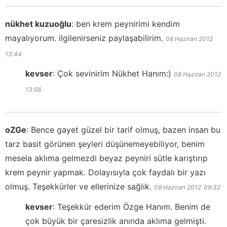
nükhet kuzuoğlu
:
ben krem peynirimi kendim
mayalıyorum. ilgilenirseniz paylaşabilirim.
08 Haziran 2012
13:44
kevser
:
Çok sevinirim Nükhet Hanım:)
08 Haziran 2012
13:56
oZGe
:
Bence gayet güzel bir tarif olmuş, bazen insan bu
tarz basit görünen şeyleri düşünemeyebiliyor, benim
mesela aklıma gelmezdi beyaz peyniri sütle karıştırıp
krem peynir yapmak. Dolayısıyla çok faydalı bir yazı
olmuş. Teşekkürler ve ellerinize sağlık.
08 Haziran 2012
09:32
kevser
:
Teşekkür ederim Özge Hanım. Benim de
çok büyük bir çaresizlik anında aklıma gelmişti.