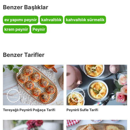
Benzer Başlıklar
ev yapımı peynir
kahvaltılık
kahvaltılık sürmelik
krem peynir
Peynir
Benzer Tarifler
Tereyağlı Peynirli Poğaça Tarifi
Peynirli Sufle Tarifi