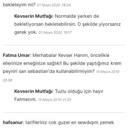
bekleteyim mi?
01 Nisan 2020
18:34
Kevserin Mutfağı
:
Normalde yerken de
bekletiyorsan bekletebilirsin. O şekilde yiyorsanız
gerek yok.
01 Nisan 2020
19:17
Fatma Umar
:
Merhabalar Kevser Hanım, öncelikle
ellerinize emeğinize sağlık!! Bu şekilde yaptığımız krem
peyniri san sebastian'da kullanabilirmiyim?
15 Mayıs 2019
20:58
Kevserin Mutfağı
:
Tuzlu olduğu için hayır
Fatmacım.
15 Mayıs 2019
21:25
hafsanur
:
tarifleriniz cok guzel en sewdıqım yemek