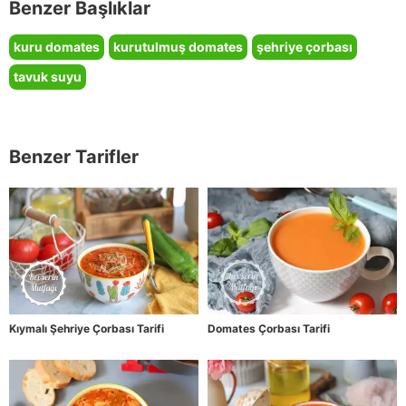
Benzer Başlıklar
kuru domates
kurutulmuş domates
şehriye çorbası
tavuk suyu
Benzer Tarifler
Kıymalı Şehriye Çorbası Tarifi
Domates Çorbası Tarifi