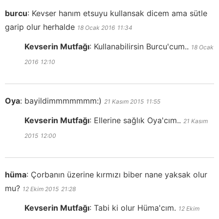
burcu
:
Kevser hanım etsuyu kullansak dicem ama sütle
garip olur herhalde
18 Ocak 2016
11:34
Kevserin Mutfağı
:
Kullanabilirsin Burcu'cum..
18 Ocak
2016
12:10
Oya
:
bayildimmmmmmm:)
21 Kasım 2015
11:55
Kevserin Mutfağı
:
Ellerine sağlık Oya'cım..
21 Kasım
2015
12:00
hüma
:
Çorbanın üzerine kırmızı biber nane yaksak olur
mu?
12 Ekim 2015
21:28
Kevserin Mutfağı
:
Tabi ki olur Hüma'cım.
12 Ekim