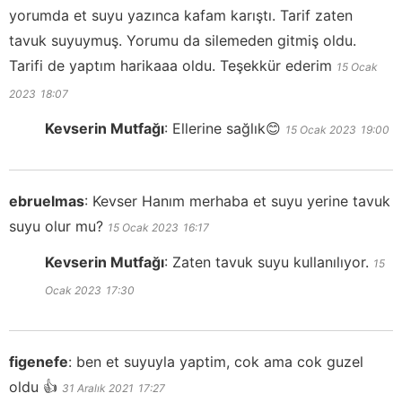
yorumda et suyu yazınca kafam karıştı. Tarif zaten
tavuk suyuymuş. Yorumu da silemeden gitmiş oldu.
Tarifi de yaptım harikaaa oldu. Teşekkür ederim
15 Ocak
2023
18:07
Kevserin Mutfağı
:
Ellerine sağlık😊
15 Ocak 2023
19:00
ebruelmas
:
Kevser Hanım merhaba et suyu yerine tavuk
suyu olur mu?
15 Ocak 2023
16:17
Kevserin Mutfağı
:
Zaten tavuk suyu kullanılıyor.
15
Ocak 2023
17:30
figenefe
:
ben et suyuyla yaptim, cok ama cok guzel
oldu 👍
31 Aralık 2021
17:27