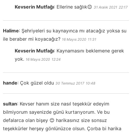
Kevserin Mutfağı
:
Ellerine sağlık😊
31 Aralık 2021
22:17
Halime
:
Şehriyeleri su kaynayınca mı atacağız yoksa su
ile beraber mi koyacağız?
16 Mayıs 2020
11:31
Kevserin Mutfağı
:
Kaynamasını beklemene gerek
yok.
16 Mayıs 2020
12:24
hande
:
Çok güzel oldu
30 Temmuz 2017
10:48
sultan
:
Kevser hanım size nasıl teşekkür edeyim
bilmiyorum sayenizde günü kurtarıyorum. Ve bu
defalarca olan bişey 😊 harikasınız size sonsuz
teşekkürler herşey gönlünüzce olsun. Çorba bi harika