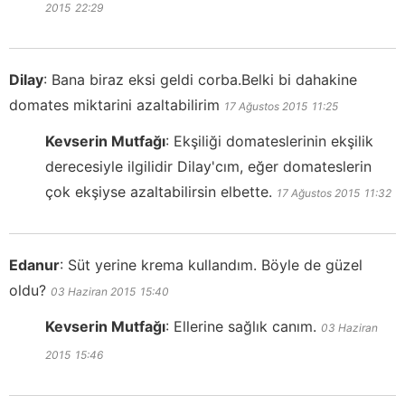
2015
22:29
Dilay
:
Bana biraz eksi geldi corba.Belki bi dahakine
domates miktarini azaltabilirim
17 Ağustos 2015
11:25
Kevserin Mutfağı
:
Ekşiliği domateslerinin ekşilik
derecesiyle ilgilidir Dilay'cım, eğer domateslerin
çok ekşiyse azaltabilirsin elbette.
17 Ağustos 2015
11:32
Edanur
:
Süt yerine krema kullandım. Böyle de güzel
oldu?
03 Haziran 2015
15:40
Kevserin Mutfağı
:
Ellerine sağlık canım.
03 Haziran
2015
15:46