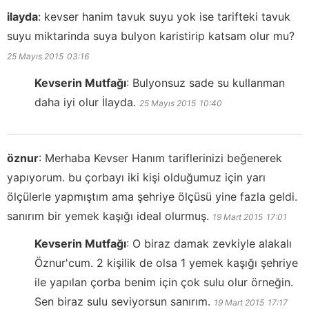
ilayda
:
kevser hanim tavuk suyu yok ise tarifteki tavuk
suyu miktarinda suya bulyon karistirip katsam olur mu?
25 Mayıs 2015
03:16
Kevserin Mutfağı
:
Bulyonsuz sade su kullanman
daha iyi olur İlayda.
25 Mayıs 2015
10:40
öznur
:
Merhaba Kevser Hanım tariflerinizi beğenerek
yapıyorum. bu çorbayı iki kişi olduğumuz için yarı
ölçülerle yapmıştım ama şehriye ölçüsü yine fazla geldi.
sanırım bir yemek kaşığı ideal olurmuş.
19 Mart 2015
17:01
Kevserin Mutfağı
:
O biraz damak zevkiyle alakalı
Öznur'cum. 2 kişilik de olsa 1 yemek kaşığı şehriye
ile yapılan çorba benim için çok sulu olur örneğin.
Sen biraz sulu seviyorsun sanırım.
19 Mart 2015
17:17