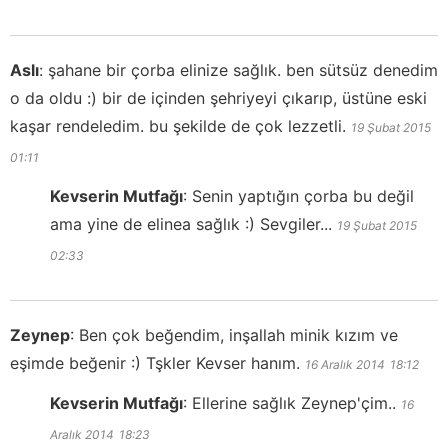
Aslı
:
şahane bir çorba elinize sağlık. ben sütsüz denedim
o da oldu :) bir de içinden şehriyeyi çıkarıp, üstüne eski
kaşar rendeledim. bu şekilde de çok lezzetli.
19 Şubat 2015
01:11
Kevserin Mutfağı
:
Senin yaptığın çorba bu değil
ama yine de elinea sağlık :) Sevgiler...
19 Şubat 2015
02:33
Zeynep
:
Ben çok beğendim, inşallah minik kızım ve
eşimde beğenir :) Tşkler Kevser hanım.
16 Aralık 2014
18:12
Kevserin Mutfağı
:
Ellerine sağlık Zeynep'çim..
16
Aralık 2014
18:23