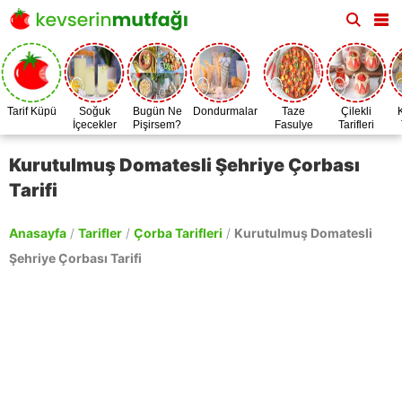
Tarif Küpü
Soğuk
Bugün Ne
Dondurmalar
Taze
Çilekli
İçecekler
Pişirsem?
Fasulye
Tarifleri
Zamanı
Kurutulmuş Domatesli Şehriye Çorbası
Tarifi
Anasayfa
/
Tarifler
/
Çorba Tarifleri
/
Kurutulmuş Domatesli
Şehriye Çorbası Tarifi