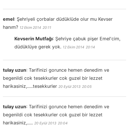
emel
:
Şehriyeli çorbalar düdüklüde olur mu Kevser
hanım?
12 Ekim 2014
20:11
Kevserin Mutfağı
:
Şehriye çabuk pişer Emel'cim,
düdüklüye gerek yok.
12 Ekim 2014
20:14
tulay uzun
:
Tarifinizi gorunce hemen denedim ve
begenildi cok tesekkurler cok guzel bir lezzet
harikasiniz,.....tesekkurler
20 Eylül 2013
20:05
tulay uzun
:
Tarifinizi gorunce hemen denedim ve
begenildi cok tesekkurler cok guzel bir lezzet
harikasiniz,.....
20 Eylül 2013
20:04