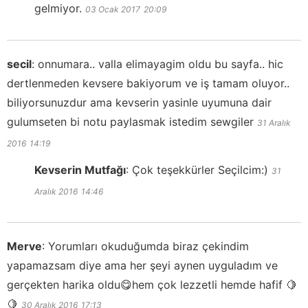
gelmiyor.
03 Ocak 2017
20:09
secil
:
onnumara.. valla elimayagim oldu bu sayfa.. hic
dertlenmeden kevsere bakiyorum ve iş tamam oluyor..
biliyorsunuzdur ama kevserin yasinle uyumuna dair
gulumseten bi notu paylasmak istedim sewgiler
31 Aralık
2016
14:19
Kevserin Mutfağı
:
Çok teşekkürler Seçilcim:)
31
Aralık 2016
14:46
Merve
:
Yorumları okuduğumda biraz çekindim
yapamazsam diye ama her şeyi aynen uyguladım ve
gerçekten harika oldu😋hem çok lezzetli hemde hafif 🍋
🍋
30 Aralık 2016
17:13