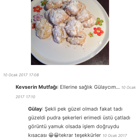
10 Ocak 2017
17:08
Kevserin Mutfağı
:
Ellerine sağlık Gülaycım...
10 Ocak
2017
17:10
Gülay
:
Şekli pek güzel olmadı fakat tadı
güzeldi pudra şekerleri erimedi üstü çatladı
görüntü yamuk olsada işlem doğruydu
kısacası 😀😀tekrar teşekkürler
10 Ocak 2017