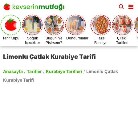
Tarif Küpü
Soğuk
Bugün Ne
Dondurmalar
Taze
Çilekli
İçecekler
Pişirsem?
Fasulye
Tarifleri
Zamanı
Limonlu Çatlak Kurabiye Tarifi
Anasayfa
/
Tarifler
/
Kurabiye Tarifleri
/
Limonlu Çatlak
Kurabiye Tarifi