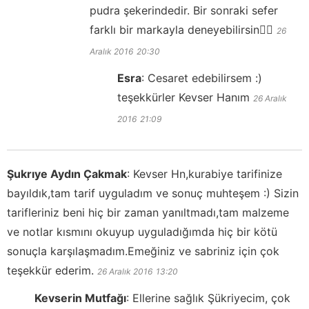
pudra şekerindedir. Bir sonraki sefer
farklı bir markayla deneyebilirsin👍🏻
26
Aralık 2016
20:30
Esra
:
Cesaret edebilirsem :)
teşekkürler Kevser Hanım
26 Aralık
2016
21:09
Şukrıye Aydın Çakmak
:
Kevser Hn,kurabiye tarifinize
bayıldık,tam tarif uyguladım ve sonuç muhteşem :) Sizin
tarifleriniz beni hiç bir zaman yanıltmadı,tam malzeme
ve notlar kısmını okuyup uyguladığımda hiç bir kötü
sonuçla karşılaşmadım.Emeğiniz ve sabriniz için çok
teşekkür ederim.
26 Aralık 2016
13:20
Kevserin Mutfağı
:
Ellerine sağlık Şükriyecim, çok