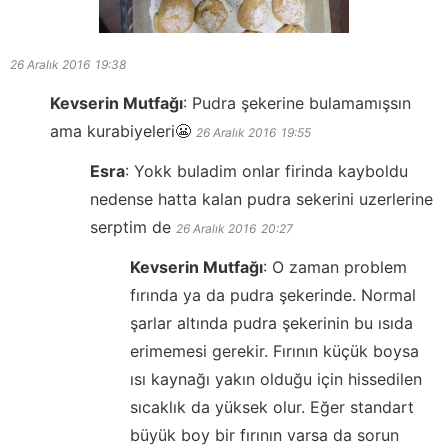
26 Aralık 2016
19:38
Kevserin Mutfağı
:
Pudra şekerine bulamamışsın
ama kurabiyeleri😬
26 Aralık 2016
19:55
Esra
:
Yokk buladim onlar firinda kayboldu
nedense hatta kalan pudra sekerini uzerlerine
serptim de
26 Aralık 2016
20:27
Kevserin Mutfağı
:
O zaman problem
fırında ya da pudra şekerinde. Normal
şarlar altında pudra şekerinin bu ısıda
erimemesi gerekir. Fırının küçük boysa
ısı kaynağı yakın olduğu için hissedilen
sıcaklık da yüksek olur. Eğer standart
büyük boy bir fırının varsa da sorun