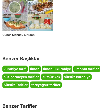
Günün Menüsü 5 Nisan
Benzer Başlıklar
kurabiye tarifi
limon
limonlu kurabiye
limonlu tarifler
süt içermeyen tarifler
sütsüz kek
sütsüz kurabiye
Sütsüz Tarifler
tereyağsız tarifler
Benzer Tarifler