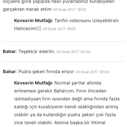
ölçulere göre yapıpda nasıl yuvarladınız kurabiyeleri
gerçekten merak ettim
09 Ocak 2017
18:03
Kevserin Mutfağı
:
Tarifin videosunu izleyebilirsin
Haticecim👍🏻
09 Ocak 2017
18:05
Bahar
:
Teşekkür ederim.
04 Ocak 2017
00:00
Bahar
:
Pudra şekeri fırında eriyor
03 Ocak 2017
20:00
Kevserin Mutfağı
:
Normal şartlar altında
erimemesi gerekir Baharcım. Fırını önceden
ısıtmadıysan fırın ısısından değil ama fırında fazla
kaldığı için kurabiyenin kendi ıslaklığından erimiş
olabilir ya da kullandığın pudra şekeri çok fazla
ince taneli olabilir. Aklıma başka bir ihtimal