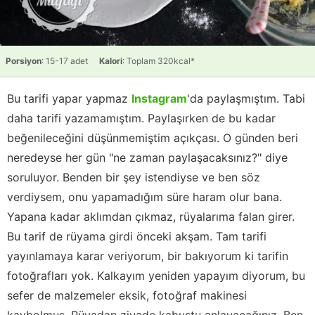
Porsiyon
: 15-17 adet
Kalori
: Toplam 320kcal*
Bu tarifi yapar yapmaz
Instagram
'da paylaşmıştım. Tabi
daha tarifi yazamamıştım. Paylaşırken de bu kadar
beğenileceğini düşünmemiştim açıkçası. O günden beri
neredeyse her gün "ne zaman paylaşacaksınız?" diye
soruluyor. Benden bir şey istendiyse ve ben söz
verdiysem, onu yapamadığım süre haram olur bana.
Yapana kadar aklımdan çıkmaz, rüyalarıma falan girer.
Bu tarif de rüyama girdi önceki akşam. Tam tarifi
yayınlamaya karar veriyorum, bir bakıyorum ki tarifin
fotoğrafları yok. Kalkayım yeniden yapayım diyorum, bu
sefer de malzemeler eksik, fotoğraf makinesi
kaybolmuş. Rüyadan ziyade kabustu anlayacağınız. Ben