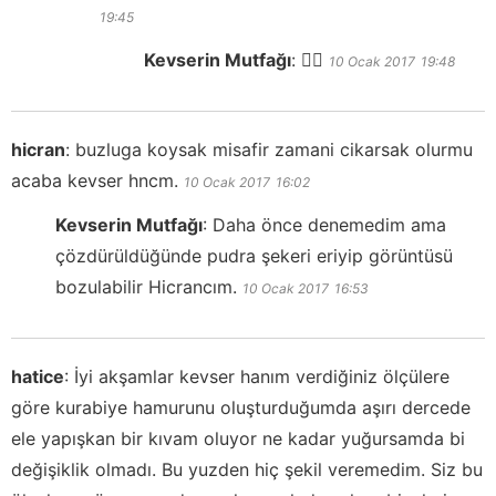
19:45
Kevserin Mutfağı
:
👍🏻
10 Ocak 2017
19:48
hicran
:
buzluga koysak misafir zamani cikarsak olurmu
acaba kevser hncm.
10 Ocak 2017
16:02
Kevserin Mutfağı
:
Daha önce denemedim ama
çözdürüldüğünde pudra şekeri eriyip görüntüsü
bozulabilir Hicrancım.
10 Ocak 2017
16:53
hatice
:
İyi akşamlar kevser hanım verdiğiniz ölçülere
göre kurabiye hamurunu oluşturduğumda aşırı dercede
ele yapışkan bir kıvam oluyor ne kadar yuğursamda bi
değişiklik olmadı. Bu yuzden hiç şekil veremedim. Siz bu