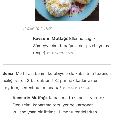
12 Ocak 2017
17:45
Kevserin Mutfağı
:
Ellerine sağlık
Sümeyyecim, tabağınla ne güzel uymuş
rengi:)
12 Ocak 2017
17:49
deniz
:
Merhaba, benim kurabiyelerde kabartma tozunun
acılığı vardı. 2 bardaktan 1 -2 parmak kadar az un
koydum, nedeni bu mu acaba?
11 Ocak 2017
15:48
Kevserin Mutfağı
:
Kabartma tozu acılık vermez
Denizcim, kabartma tozu yerine karbonat
kullandıysan bir ihtimal. Limonu rendelerken