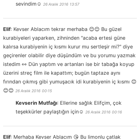
sevindim☺️
26 Aralık 2016
13:57
Elif
:
Kevser Ablacım tekrar merhaba 😊😊 Bu güzel
kurabiyeleri yaparken, zihninden "acaba ertesi güne
kalırsa kurabiyenin iç kısmı kurur mu sertleşir mi?" diye
geçirenler olabilir diye düşündüm ve bu yorumu yazmak
istedim 👀 Dün yaptım ve artanları ise bir tabağa koyup
üzerini streç film ile kapattım; bugün taptaze aynı
fırından çıkmış gibi yumuşacık idi kurabiyenin iç kısmı 😊
😊😊
26 Aralık 2016
00:15
Kevserin Mutfağı
:
Ellerine sağlık Elifçim, çok
teşekkürler paylaştığın için☺️
26 Aralık 2016
00:16
Elif
:
Merhaba Kevser Ablacım 😘 Bu limonlu çatlak