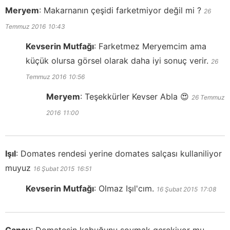
Meryem
:
Makarnanın çeşidi farketmiyor değil mi ?
26
Temmuz 2016
10:43
Kevserin Mutfağı
:
Farketmez Meryemcim ama
küçük olursa görsel olarak daha iyi sonuç verir.
26
Temmuz 2016
10:56
Meryem
:
Teşekkürler Kevser Abla 😍
26 Temmuz
2016
11:00
Işıl
:
Domates rendesi yerine domates salçası kullaniliyor
muyuz
16 Şubat 2015
16:51
Kevserin Mutfağı
:
Olmaz Işıl'cım.
16 Şubat 2015
17:08
Cansu
:
Domatesin kabuğunu soymak gerekiyor mu