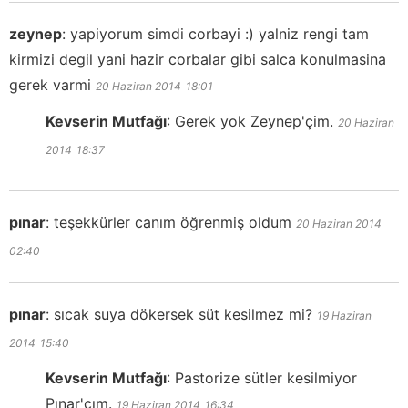
zeynep
:
yapiyorum simdi corbayi :) yalniz rengi tam
kirmizi degil yani hazir corbalar gibi salca konulmasina
gerek varmi
20 Haziran 2014
18:01
Kevserin Mutfağı
:
Gerek yok Zeynep'çim.
20 Haziran
2014
18:37
pınar
:
teşekkürler canım öğrenmiş oldum
20 Haziran 2014
02:40
pınar
:
sıcak suya dökersek süt kesilmez mi?
19 Haziran
2014
15:40
Kevserin Mutfağı
:
Pastorize sütler kesilmiyor
Pınar'cım.
19 Haziran 2014
16:34