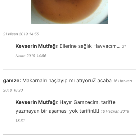
21 Nisan 2019
14:55
Kevserin Mutfağı
:
Ellerine sağlık Havvacım...
21
Nisan 2019
14:56
gamze
:
Makarnalrı haşlayıp mı atıyoruZ acaba
16 Haziran
2018
18:20
Kevserin Mutfağı
:
Hayır Gamzecim, tarifte
yazmayan bir aşaması yok tarifin👍🏻
16 Haziran 2018
18:31