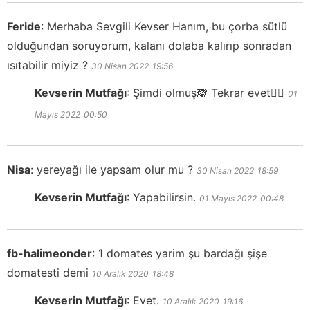
Feride
:
Merhaba Sevgili Kevser Hanım, bu çorba sütlü
olduğundan soruyorum, kalanı dolaba kalırıp sonradan
ısıtabilir miyiz ?
30 Nisan 2022
19:56
Kevserin Mutfağı
:
Şimdi olmuş🙈 Tekrar evet👍🏻
01
Mayıs 2022
00:50
Nisa
:
yereyağı ile yapsam olur mu ?
30 Nisan 2022
18:59
Kevserin Mutfağı
:
Yapabilirsin.
01 Mayıs 2022
00:48
fb-halimeonder
:
1 domates yarim şu bardağı şişe
domatesti demi
10 Aralık 2020
18:48
Kevserin Mutfağı
:
Evet.
10 Aralık 2020
19:16