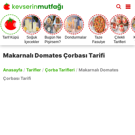
Tarif Küpü
Soğuk
Bugün Ne
Dondurmalar
Taze
Çilekli
İçecekler
Pişirsem?
Fasulye
Tarifleri
Zamanı
Makarnalı Domates Çorbası Tarifi
Anasayfa
/
Tarifler
/
Çorba Tarifleri
/
Makarnalı Domates
Çorbası Tarifi