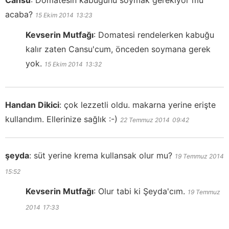
acaba?
15 Ekim 2014
13:23
Kevserin Mutfağı
:
Domatesi rendelerken kabuğu
kalır zaten Cansu'cum, önceden soymana gerek
yok.
15 Ekim 2014
13:32
Handan Dikici
:
çok lezzetli oldu. makarna yerine erişte
kullandım. Ellerinize sağlık :-)
22 Temmuz 2014
09:42
şeyda
:
süt yerine krema kullansak olur mu?
19 Temmuz 2014
15:52
Kevserin Mutfağı
:
Olur tabi ki Şeyda'cım.
19 Temmuz
2014
17:33