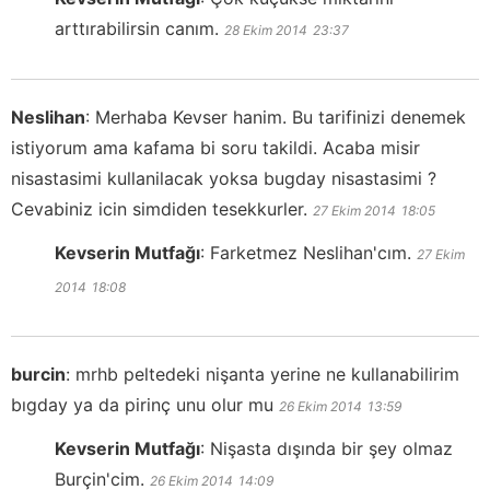
arttırabilirsin canım.
28 Ekim 2014
23:37
Neslihan
:
Merhaba Kevser hanim. Bu tarifinizi denemek
istiyorum ama kafama bi soru takildi. Acaba misir
nisastasimi kullanilacak yoksa bugday nisastasimi ?
Cevabiniz icin simdiden tesekkurler.
27 Ekim 2014
18:05
Kevserin Mutfağı
:
Farketmez Neslihan'cım.
27 Ekim
2014
18:08
burcin
:
mrhb peltedeki nişanta yerine ne kullanabilirim
bıgday ya da pirinç unu olur mu
26 Ekim 2014
13:59
Kevserin Mutfağı
:
Nişasta dışında bir şey olmaz
Burçin'cim.
26 Ekim 2014
14:09