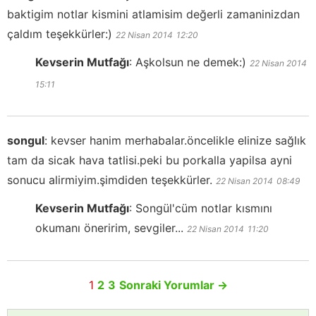
baktigim notlar kismini atlamisim değerli zamaninizdan
çaldım teşekkürler:)
22 Nisan 2014
12:20
Kevserin Mutfağı
:
Aşkolsun ne demek:)
22 Nisan 2014
15:11
songul
:
kevser hanim merhabalar.öncelikle elinize sağlık
tam da sicak hava tatlisi.peki bu porkalla yapilsa ayni
sonucu alirmiyim.şimdiden teşekkürler.
22 Nisan 2014
08:49
Kevserin Mutfağı
:
Songül'cüm notlar kısmını
okumanı öneririm, sevgiler...
22 Nisan 2014
11:20
1
2
3
Sonraki Yorumlar
→