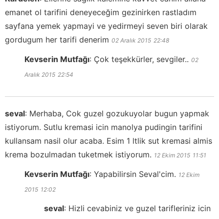
emanet ol tarifini deneyeceğim gezinirken rastladım
sayfana yemek yapmayi ve yedirmeyi seven biri olarak
gordugum her tarifi denerim
02 Aralık 2015
22:48
Kevserin Mutfağı
:
Çok teşekkürler, sevgiler..
02
Aralık 2015
22:54
seval
:
Merhaba, Cok guzel gozukuyolar bugun yapmak
istiyorum. Sutlu kremasi icin manolya pudingin tarifini
kullansam nasil olur acaba. Esim 1 ltlik sut kremasi almis
krema bozulmadan tuketmek istiyorum.
12 Ekim 2015
11:51
Kevserin Mutfağı
:
Yapabilirsin Seval'cim.
12 Ekim
2015
12:02
seval
:
Hizli cevabiniz ve guzel tarifleriniz icin