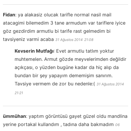
Fidan
:
ya alakasiz olucak tarifle normal nasil mail
atacagimi bilemedim 3 tane armudum var tariflere iyice
göz gezdirdim armutlu bi tarife rast gelmedim bi
tavsiyeniz varmi acaba
31 Ağustos 2014
21:08
Kevserin Mutfağı
:
Evet armutlu tatlım yoktur
muhtemelen. Armut gözde meyvelerimden değildir
açıkçası, o yüzden bugüne kadar da hiç alıp da
bundan bir şey yapayım dememişim sanırım.
Tavsiye vermem de zor bu nedenle:(
31 Ağustos 2014
21:21
ümmühan
:
yaptım görüntüsü gayet güzel oldu mandlina
yerine portakal kullandım , tadına daha bakmadım
06