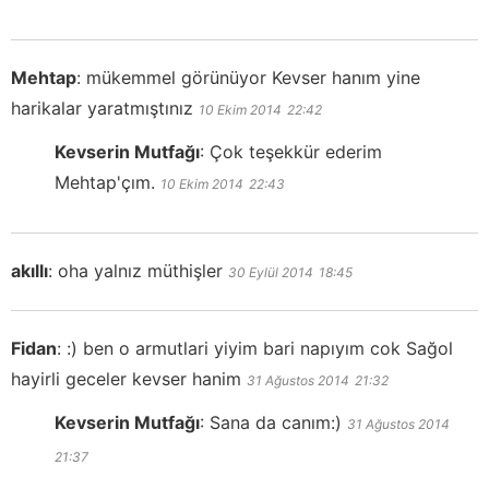
Mehtap
:
mükemmel görünüyor Kevser hanım yine
harikalar yaratmıştınız
10 Ekim 2014
22:42
Kevserin Mutfağı
:
Çok teşekkür ederim
Mehtap'çım.
10 Ekim 2014
22:43
akıllı
:
oha yalnız müthişler
30 Eylül 2014
18:45
Fidan
:
:) ben o armutlari yiyim bari napıyım cok Sağol
hayirli geceler kevser hanim
31 Ağustos 2014
21:32
Kevserin Mutfağı
:
Sana da canım:)
31 Ağustos 2014
21:37