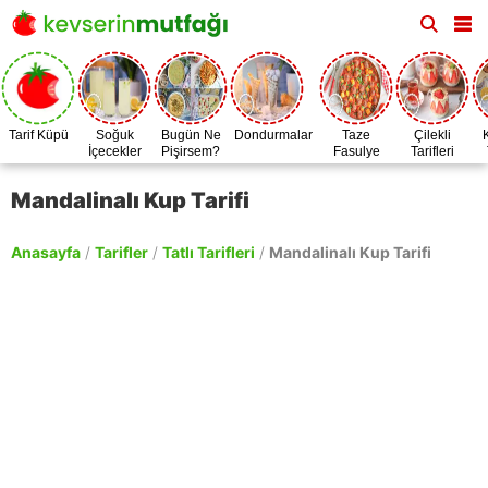
Tarif Küpü
Soğuk
Bugün Ne
Dondurmalar
Taze
Çilekli
İçecekler
Pişirsem?
Fasulye
Tarifleri
Zamanı
Mandalinalı Kup Tarifi
Anasayfa
/
Tarifler
/
Tatlı Tarifleri
/
Mandalinalı Kup Tarifi