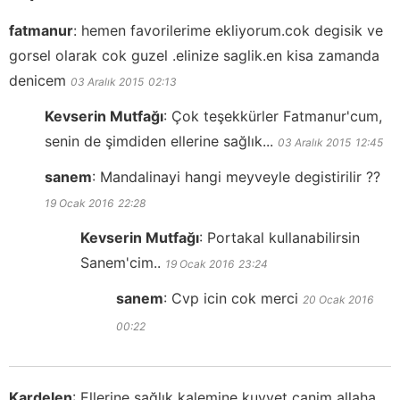
fatmanur
:
hemen favorilerime ekliyorum.cok degisik ve
gorsel olarak cok guzel .elinize saglik.en kisa zamanda
denicem
03 Aralık 2015
02:13
Kevserin Mutfağı
:
Çok teşekkürler Fatmanur'cum,
senin de şimdiden ellerine sağlık...
03 Aralık 2015
12:45
sanem
:
Mandalinayi hangi meyveyle degistirilir ??
19 Ocak 2016
22:28
Kevserin Mutfağı
:
Portakal kullanabilirsin
Sanem'cim..
19 Ocak 2016
23:24
sanem
:
Cvp icin cok merci
20 Ocak 2016
00:22
Kardelen
:
Ellerine sağlık kalemine kuvvet canim allaha