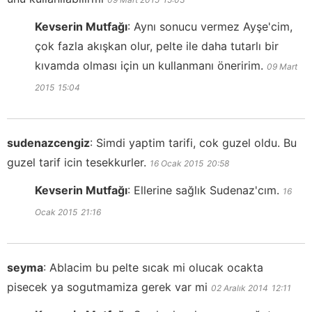
Kevserin Mutfağı
:
Aynı sonucu vermez Ayşe'cim,
çok fazla akışkan olur, pelte ile daha tutarlı bir
kıvamda olması için un kullanmanı öneririm.
09 Mart
2015
15:04
sudenazcengiz
:
Simdi yaptim tarifi, cok guzel oldu. Bu
guzel tarif icin tesekkurler.
16 Ocak 2015
20:58
Kevserin Mutfağı
:
Ellerine sağlık Sudenaz'cım.
16
Ocak 2015
21:16
seyma
:
Ablacim bu pelte sıcak mi olucak ocakta
pisecek ya sogutmamiza gerek var mi
02 Aralık 2014
12:11