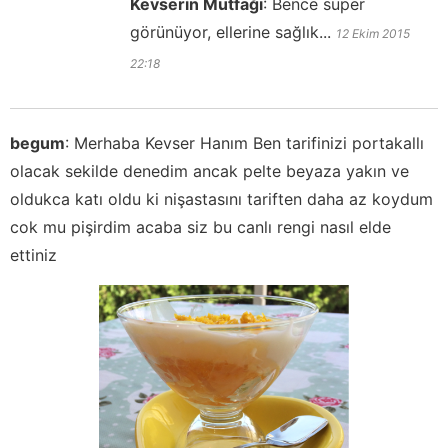
Kevserin Mutfağı
:
Bence süper
görünüyor, ellerine sağlık...
12 Ekim 2015
22:18
begum
:
Merhaba Kevser Hanım Ben tarifinizi portakallı
olacak sekilde denedim ancak pelte beyaza yakın ve
oldukca katı oldu ki nişastasını tariften daha az koydum
cok mu pişirdim acaba siz bu canlı rengi nasıl elde
ettiniz