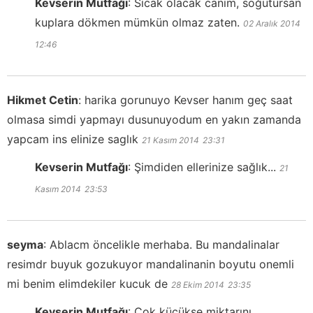
Kevserin Mutfağı
:
Sıcak olacak canım, soğutursan
kuplara dökmen mümkün olmaz zaten.
02 Aralık 2014
12:46
Hikmet Cetin
:
harika gorunuyo Kevser hanım geç saat
olmasa simdi yapmayı dusunuyodum en yakın zamanda
yapcam ins elinize saglık
21 Kasım 2014
23:31
Kevserin Mutfağı
:
Şimdiden ellerinize sağlık...
21
Kasım 2014
23:53
seyma
:
Ablacm öncelikle merhaba. Bu mandalinalar
resimdr buyuk gozukuyor mandalinanin boyutu onemli
mi benim elimdekiler kucuk de
28 Ekim 2014
23:35
Kevserin Mutfağı
:
Çok küçükse miktarını