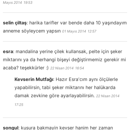
Mayıs 2014
19:53
selin çiltaş
:
harika tarifler var bende daha 10 yaşındayım
anneme söyleycem yapsın
01 Mayıs 2014
12:57
esra
:
mandalina yerine çilek kullansak, pelte için şeker
miktarını ya da herhangi bişeyi değiştirmemiz gerekir mi
acaba? teşekkürler :)
22 Nisan 2014
16:54
Kevserin Mutfağı
:
Hazır Esra'cım aynı ölçülerle
yapabilirsin, tabi şeker miktarını her halükarda
damak zevkine göre ayarlayabilirsin.
22 Nisan 2014
17:25
songul
:
kusura bakmayin kevser hanim her zaman