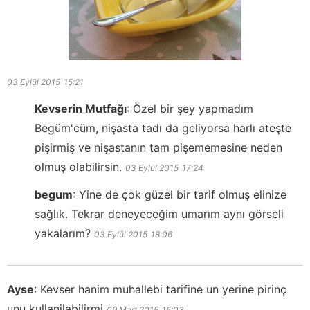
03 Eylül 2015
15:21
Kevserin Mutfağı
:
Özel bir şey yapmadım
Begüm'cüm, nişasta tadı da geliyorsa harlı ateşte
pişirmiş ve nişastanın tam pişememesine neden
olmuş olabilirsin.
03 Eylül 2015
17:24
begum
:
Yine de çok güzel bir tarif olmuş elinize
sağlık. Tekrar deneyeceğim umarım aynı görseli
yakalarım?
03 Eylül 2015
18:06
Ayse
:
Kevser hanim muhallebi tarifine un yerine pirinç
unu kullanilabilirmi
09 Mart 2015
15:03