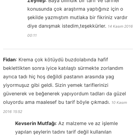
Zeynep
:
Baya bilindik bir tarif ve tarifler
konusunda çok araştırma yaptığınız için o
şekilde yazmıştım mutlaka bir fikriniz vardır
diye danışmak istedim,teşekkürler.
14 Kasım 2016
00:11
Fidan
:
Krema çok kötüydü buzdolabında hafif
beklettikten sonra iyice katılaştı sürmekte zorlandım
ayrıca tadı hiç hoş değildi pastanın arasında yag
yiyormuşuz gibi geldi. Sizin yemek tariflerinizi
güvenerek ve beğenerek yapıyordum tadları da güzel
oluyordu ama maalesef bu tarif böyle çıkmadı.
10 Kasım
2016
15:52
Kevserin Mutfağı
:
Az malzeme ve az işlemle
yapılan şeylerin tadını tarif değil kullanılan