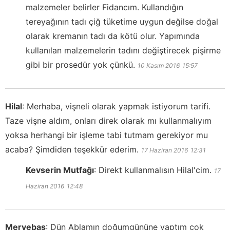
malzemeler belirler Fidancım. Kullandığın
tereyağının tadı çiğ tüketime uygun değilse doğal
olarak kremanın tadı da kötü olur. Yapımında
kullanılan malzemelerin tadını değiştirecek pişirme
gibi bir prosedür yok çünkü.
10 Kasım 2016
15:57
Hilal
:
Merhaba, vişneli olarak yapmak istiyorum tarifi.
Taze vişne aldım, onları direk olarak mı kullanmalıyım
yoksa herhangi bir işleme tabi tutmam gerekiyor mu
acaba? Şimdiden teşekkür ederim.
17 Haziran 2016
12:31
Kevserin Mutfağı
:
Direkt kullanmalısın Hilal'cim.
17
Haziran 2016
12:48
Mervebaş
:
Dün Ablamın doğumgününe yaptım çok