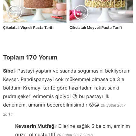
Çikolatalı Vişneli Pasta Tarifi
Çikolatalı Meyveli Pasta Tarifi
Toplam 170 Yorum
Sibel
:
Pastayi yaptım ve suanda sogumasini bekliyorum
Kevser. Pandispanyayi çok mükemmel olmasa da 3 e
boldum. Kremayı tarife göre hazırladım fakat sanki
pudra şekeri erimemis gibiydi 😕 bu pastayı ilk
denemem, umarım becerebilmisimdir 😯😐
20 Şubat 2017
20:14
Kevserin Mutfağı
:
Ellerine sağlık Sibelcim, eminim
güzel olmuştur👍🏻
20 Şubat 2017
20:16