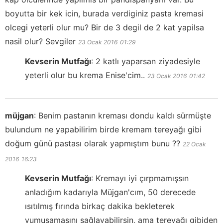
boyutta bir kek icin, burada verdiginiz pasta kremasi
olcegi yeterli olur mu? Bir de 3 degil de 2 kat yapilsa
nasil olur? Sevgiler
23 Ocak 2016
01:29
Kevserin Mutfağı
:
2 katlı yaparsan ziyadesiyle
yeterli olur bu krema Enise'cim..
23 Ocak 2016
01:42
müjgan
:
Benim pastanın kreması dondu kaldı sürmüşte
bulundum ne yapabilirim birde kremam tereyağı gibi
doğum günü pastası olarak yapmıştım bunu ??
22 Ocak
2016
16:23
Kevserin Mutfağı
:
Kremayı iyi çırpmamışsın
anladığım kadarıyla Müjgan'cım, 50 derecede
ısıtılmış fırında birkaç dakika bekleterek
yumuşamasını sağlayabilirsin, ama tereyağı gibiden