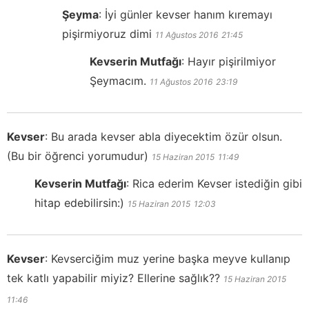
Şeyma
:
İyi günler kevser hanım kıremayı
pişirmiyoruz dimi
11 Ağustos 2016
21:45
Kevserin Mutfağı
:
Hayır pişirilmiyor
Şeymacım.
11 Ağustos 2016
23:19
Kevser
:
Bu arada kevser abla diyecektim özür olsun.
(Bu bir öğrenci yorumudur)
15 Haziran 2015
11:49
Kevserin Mutfağı
:
Rica ederim Kevser istediğin gibi
hitap edebilirsin:)
15 Haziran 2015
12:03
Kevser
:
Kevserciğim muz yerine başka meyve kullanıp
tek katlı yapabilir miyiz? Ellerine sağlık??
15 Haziran 2015
11:46