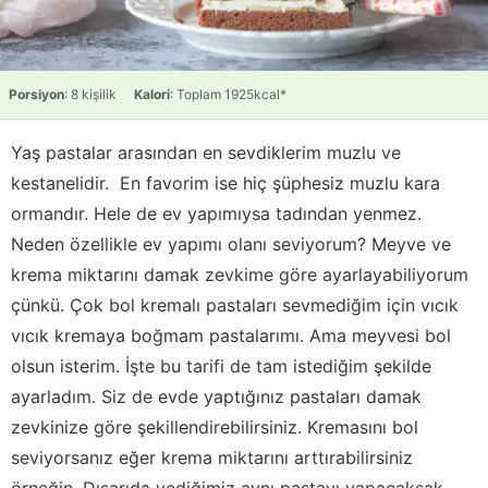
Porsiyon
: 8 kişilik
Kalori
: Toplam 1925kcal*
Yaş pastalar arasından en sevdiklerim muzlu ve
kestanelidir. En favorim ise hiç şüphesiz muzlu kara
ormandır. Hele de ev yapımıysa tadından yenmez.
Neden özellikle ev yapımı olanı seviyorum? Meyve ve
krema miktarını damak zevkime göre ayarlayabiliyorum
çünkü. Çok bol kremalı pastaları sevmediğim için vıcık
vıcık kremaya boğmam pastalarımı. Ama meyvesi bol
olsun isterim. İşte bu tarifi de tam istediğim şekilde
ayarladım. Siz de evde yaptığınız pastaları damak
zevkinize göre şekillendirebilirsiniz. Kremasını bol
seviyorsanız eğer krema miktarını arttırabilirsiniz
örneğin. Dışarıda yediğimiz aynı pastayı yapacaksak