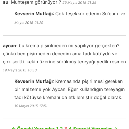
su
:
Muhteşem görünüyor ?
29 Mayıs 2015
21:25
Kevserin Mutfağı
:
Çok teşekkür ederim Su'cum.
29
Mayıs 2015
21:29
aycan
:
bu krema pişirilmeden mi yapılıyor gerçekten?
çünkü ben pişirmeden denedim ama tadı kötüydü ve
çok sertti. kekin üzerine sürülmüş tereyağı yedik resmen
19 Mayıs 2015
16:33
Kevserin Mutfağı
:
Kremasında pişirilmesi gereken
bir malzeme yok Aycan. Eğer kullandığın tereyağın
tadı kötüyse kremanı da etkilemiştir doğal olarak.
19 Mayıs 2015
17:51
←
Önceki Yorumlar
1
2
3
4
Sonraki Yorumlar
→