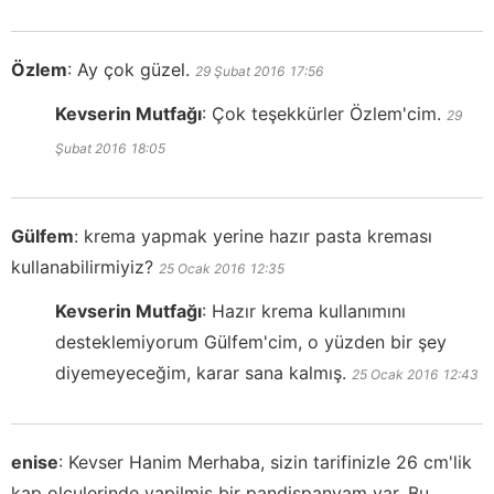
Özlem
:
Ay çok güzel.
29 Şubat 2016
17:56
Kevserin Mutfağı
:
Çok teşekkürler Özlem'cim.
29
Şubat 2016
18:05
Gülfem
:
krema yapmak yerine hazır pasta kreması
kullanabilirmiyiz?
25 Ocak 2016
12:35
Kevserin Mutfağı
:
Hazır krema kullanımını
desteklemiyorum Gülfem'cim, o yüzden bir şey
diyemeyeceğim, karar sana kalmış.
25 Ocak 2016
12:43
enise
:
Kevser Hanim Merhaba, sizin tarifinizle 26 cm'lik
kap olculerinde yapilmis bir pandispanyam var. Bu