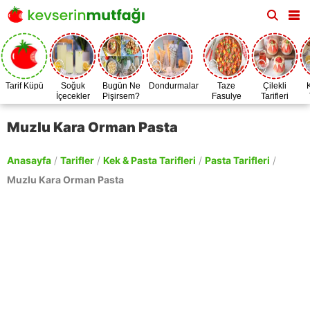
Tarif Küpü
Soğuk
Bugün Ne
Dondurmalar
Taze
Çilekli
İçecekler
Pişirsem?
Fasulye
Tarifleri
Zamanı
Muzlu Kara Orman Pasta
Anasayfa
/
Tarifler
/
Kek & Pasta Tarifleri
/
Pasta Tarifleri
/
Muzlu Kara Orman Pasta