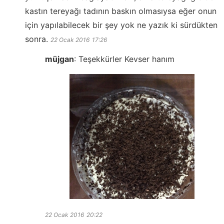
kastın tereyağı tadının baskın olmasıysa eğer onun
için yapılabilecek bir şey yok ne yazık ki sürdükten
sonra.
22 Ocak 2016
17:26
müjgan
:
Teşekkürler Kevser hanım
22 Ocak 2016
20:22