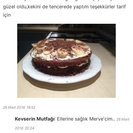
güzel oldu,kekini de tencerede yaptım teşekkürler tarif
için
26 Mart 2016
18:52
Kevserin Mutfağı
:
Ellerine sağlık Merve'cim..
26 Mart
2016
20:24