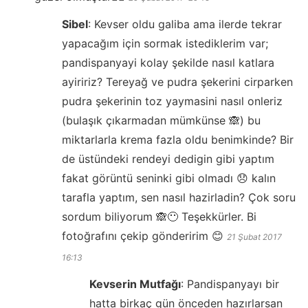
Sibel
:
Kevser oldu galiba ama ilerde tekrar
yapacağım için sormak istediklerim var;
pandispanyayi kolay şekilde nasıl katlara
ayiririz? Tereyağ ve pudra şekerini cirparken
pudra şekerinin toz yaymasini nasıl onleriz
(bulaşık çıkarmadan mümkünse 🙈) bu
miktarlarla krema fazla oldu benimkinde? Bir
de üstündeki rendeyi dedigin gibi yaptım
fakat görüntü seninki gibi olmadı 😞 kalın
tarafla yaptım, sen nasıl hazirladin? Çok soru
sordum biliyorum 🙈😶 Teşekkürler. Bi
fotoğrafını çekip gönderirim 😊
21 Şubat 2017
16:13
Kevserin Mutfağı
:
Pandispanyayı bir
hatta birkaç gün önceden hazırlarsan