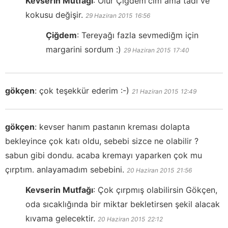
Kevserin Mutfağı
:
Olur Çiğdem'cim ama tadı ve
kokusu değişir.
29 Haziran 2015
16:56
Çiğdem
:
Tereyağı fazla sevmediğm için
margarini sordum :)
29 Haziran 2015
17:40
gökçen
:
çok teşekkür ederim :-)
21 Haziran 2015
12:49
gökçen
:
kevser hanım pastanın kreması dolapta
bekleyince çok katı oldu, sebebi sizce ne olabilir ?
sabun gibi dondu. acaba kremayı yaparken çok mu
çırptım. anlayamadım sebebini.
20 Haziran 2015
21:56
Kevserin Mutfağı
:
Çok çırpmış olabilirsin Gökçen,
oda sıcaklığında bir miktar bekletirsen şekil alacak
kıvama gelecektir.
20 Haziran 2015
22:12