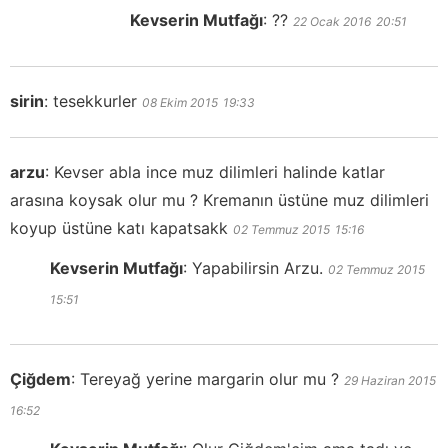
Kevserin Mutfağı
:
??
22 Ocak 2016
20:51
sirin
:
tesekkurler
08 Ekim 2015
19:33
arzu
:
Kevser abla ince muz dilimleri halinde katlar
arasına koysak olur mu ? Kremanın üstüne muz dilimleri
koyup üstüne katı kapatsakk
02 Temmuz 2015
15:16
Kevserin Mutfağı
:
Yapabilirsin Arzu.
02 Temmuz 2015
15:51
Çiğdem
:
Tereyağ yerine margarin olur mu ?
29 Haziran 2015
16:52