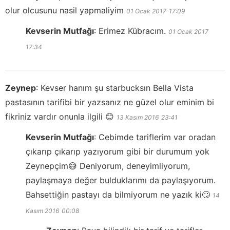
olur olcusunu nasil yapmaliyim
01 Ocak 2017
17:09
Kevserin Mutfağı
:
Erimez Kübracım.
01 Ocak 2017
17:34
Zeynep
:
Kevser hanım şu starbucksın Bella Vista
pastasının tarifibi bir yazsanız ne güzel olur eminim bi
fikriniz vardır onunla ilgili 😊
13 Kasım 2016
23:41
Kevserin Mutfağı
:
Cebimde tariflerim var oradan
çıkarıp çıkarıp yazıyorum gibi bir durumum yok
Zeynepçim😅 Deniyorum, deneyimliyorum,
paylaşmaya değer bulduklarımı da paylaşıyorum.
Bahsettiğin pastayı da bilmiyorum ne yazık ki🙄
14
Kasım 2016
00:08