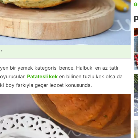
G
P
l*
eyen bir yemek kategorisi bence. Halbuki en az tatlı
 doyurucular.
Patatesli kek
en bilinen tuzlu kek olsa da
eki boy farkıyla geçer lezzet konusunda.