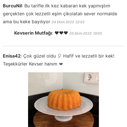
BurcuNil
:
Bu tarifle ilk kez kabaran kek yapmıştım
gerçekten çok lezzetli eşim çikolatalı sever normalde
ama bu keke bayılıyor
04 Ekim 2023
22:02
Kevserin Mutfağı
:
❤️❤️❤️
05 Ekim 2023
19:00
Enisa42
:
Çok güzel oldu 🎈 Hafif ve lezzetli bir kek!
Teşekkürler Kevser hanım 💋