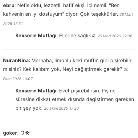
ebru
:
Nefis oldu, lezzetli, hafif ekşi. İçi nemli. "Ben
kahvenin en iyi dostuyum" diyor. Çok teşekkürler.
28 Mart
2026
15:31
Kevserin Mutfağı
:
Ellerine sağlık☺️
29 Mart 2026
22:06
NuranNina
:
Merhaba, limonlu keki muffin gibi pişirebilir
misiniz? Kek kalıbım yok. Neyi değiştirmek gerekir?
20
Ekim 2025
10:07
Kevserin Mutfağı
:
Evet pişirebilirsin. Pişme
süresine dikkat etmek dışında değiştirmen gereken
bir şey yok.
20 Ekim 2025
17:20
goker
:
🍋🐥