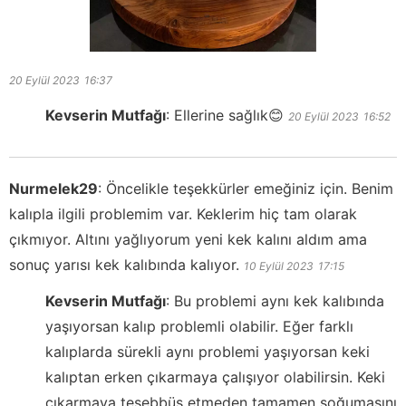
20 Eylül 2023
16:37
Kevserin Mutfağı
:
Ellerine sağlık😊
20 Eylül 2023
16:52
Nurmelek29
:
Öncelikle teşekkürler emeğiniz için. Benim
kalıpla ilgili problemim var. Keklerim hiç tam olarak
çıkmıyor. Altını yağlıyorum yeni kek kalını aldım ama
sonuç yarısı kek kalıbında kalıyor.
10 Eylül 2023
17:15
Kevserin Mutfağı
:
Bu problemi aynı kek kalıbında
yaşıyorsan kalıp problemli olabilir. Eğer farklı
kalıplarda sürekli aynı problemi yaşıyorsan keki
kalıptan erken çıkarmaya çalışıyor olabilirsin. Keki
çıkarmaya teşebbüs etmeden tamamen soğumasını