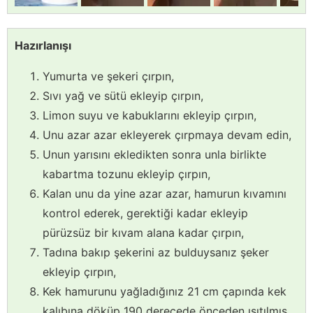
Hazırlanışı
Yumurta ve şekeri çırpın,
Sıvı yağ ve sütü ekleyip çırpın,
Limon suyu ve kabuklarını ekleyip çırpın,
Unu azar azar ekleyerek çırpmaya devam edin,
Unun yarısını ekledikten sonra unla birlikte
kabartma tozunu ekleyip çırpın,
Kalan unu da yine azar azar, hamurun kıvamını
kontrol ederek, gerektiği kadar ekleyip
pürüzsüz bir kıvam alana kadar çırpın,
Tadına bakıp şekerini az bulduysanız şeker
ekleyip çırpın,
Kek hamurunu yağladığınız 21 cm çapında kek
kalıbına döküp 190 derecede önceden ısıtılmış