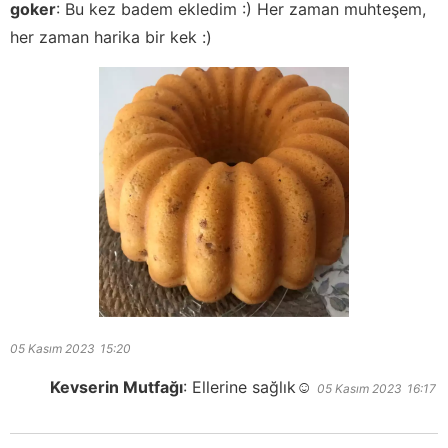
goker
:
Bu kez badem ekledim :) Her zaman muhteşem,
her zaman harika bir kek :)
05 Kasım 2023
15:20
Kevserin Mutfağı
:
Ellerine sağlık☺️
05 Kasım 2023
16:17