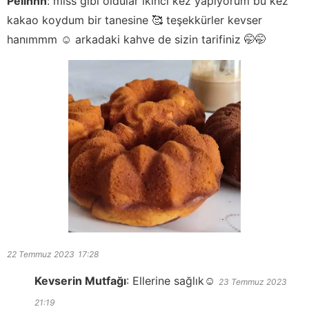
Pelinnn
:
miss gibi oldular ikinci kez yapıyorum bu kez
kakao koydum bir tanesine 🥰 teşekkürler kevser
hanımmm ☺ arkadaki kahve de sizin tarifiniz 🤭🤭
22 Temmuz 2023
17:28
Kevserin Mutfağı
:
Ellerine sağlık☺️
23 Temmuz 2023
21:19