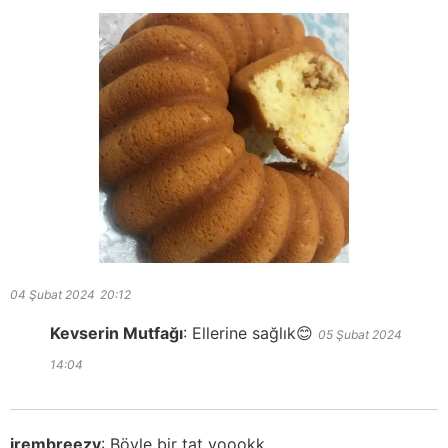
04 Şubat 2024
20:12
Kevserin Mutfağı
:
Ellerine sağlık😊
05 Şubat 2024
14:04
irembreezy
:
Böyle bir tat yoookk