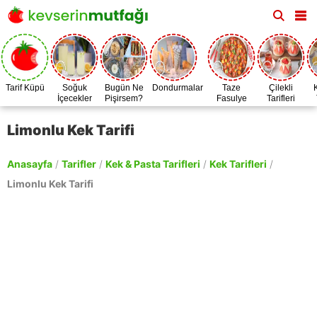
Tarif Küpü
Soğuk
Bugün Ne
Dondurmalar
Taze
Çilekli
İçecekler
Pişirsem?
Fasulye
Tarifleri
Zamanı
Limonlu Kek Tarifi
Anasayfa
/
Tarifler
/
Kek & Pasta Tarifleri
/
Kek Tarifleri
/
Limonlu Kek Tarifi