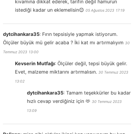
kıvamına dikkat ederek, tarifin değil hamurun
istediği kadar un eklemelisin😊
05 Ağustos 2023
17:19
dytcihankara35
:
Fırın tepsisiyle yapmak istiyorum.
Ölçüler büyük mü gelir acaba ? İki kat mı artırmalıyım
30
Temmuz 2023
13:00
Kevserin Mutfağı
:
Ölçüler değil, tepsi büyük gelir.
Evet, malzeme miktarını artırmalısın.
30 Temmuz 2023
13:02
dytcihankara35
:
Tamam teşekkürler bu kadar
hızlı cevap verdiğiniz için 🫶
30 Temmuz 2023
13:09