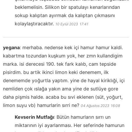
beklemelisin. Silikon bir spatulayı kenarlarından
sokup kalıptan ayırmak da kalıptan çıkmasını
kolaylaştıracaktır.
10 Eylül 2023
17:41
yegana
:
merhaba. nedense kek içi hamur hamur kaldi.
kabartma tozundan kuşkum yok, her zmn kullandigim
marka. isi derecesi 190. tek fark kalıb, cam tepside
pisirdim. bu artik ikinci limon keki denemem, ilk
denememde yoğurtla yaptım. yine de hayal kiriklıği, içi
nemliden çok ıslağa yakın ama yine de sutlüye gore
daha pişmis halde. acaba bu sıvi eklenen (süt, yoğurt,
limon suyu vb) hamurlarin sırri ne?
04 Ağustos 2023
16:08
Kevserin Mutfağı
:
Bütün hamurların sırrı un
miktarının iyi ayarlanması. Her seferinde hamurun