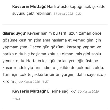
Kevserin Mutfağı
:
Harlı ateşte kapağı açık şekilde
suyunu çektirebilirsin.
31 Ocak 2022
19:22
dilaraduygu
:
Kevser hanım bu tarifi uzun zaman önce
gözüme kestirmiştim ama haşlama et yemediğim için
yapmamıştım. Geçen gün gözümü karartıp yaptım ve
harika oldu hiç haşlama kokusu olmadı mis gibi soslu
yemek oldu. Hatta ertesi gün artan yemeğin üstüne
kaşar rendeleyip fırınladım o şekilde de çok nefis oldu.
Tarif için çok teşekkürler bir ön yargımı daha sayenizde
kırdım :)
30 Kasım 2020
18:27
Kevserin Mutfağı
:
Ellerine sağlık☺️
30 Kasım 2020
19:04