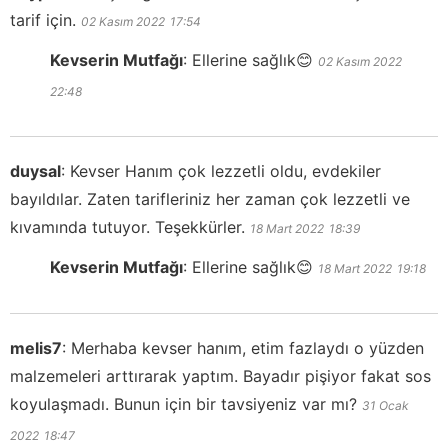
tarif için.
02 Kasım 2022
17:54
Kevserin Mutfağı
:
Ellerine sağlık😊
02 Kasım 2022
22:48
duysal
:
Kevser Hanım çok lezzetli oldu, evdekiler
bayıldılar. Zaten tarifleriniz her zaman çok lezzetli ve
kıvamında tutuyor. Teşekkürler.
18 Mart 2022
18:39
Kevserin Mutfağı
:
Ellerine sağlık😊
18 Mart 2022
19:18
melis7
:
Merhaba kevser hanım, etim fazlaydı o yüzden
malzemeleri arttırarak yaptım. Bayadır pişiyor fakat sos
koyulaşmadı. Bunun için bir tavsiyeniz var mı?
31 Ocak
2022
18:47