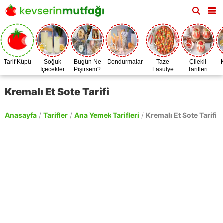
Tarif Küpü
Soğuk
Bugün Ne
Dondurmalar
Taze
Çilekli
İçecekler
Pişirsem?
Fasulye
Tarifleri
Zamanı
Kremalı Et Sote Tarifi
Anasayfa
/
Tarifler
/
Ana Yemek Tarifleri
/
Kremalı Et Sote Tarifi