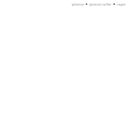
•
•
glutensiz
glutensiz tarifler
vegan