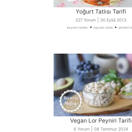
Yoğurt Tatlısı Tarifi
|
227 Yorum
30 Eylül 2013
•
•
bayram tatlıları
bayram tatlısı
şerbetli ta
Vegan Lor Peyniri Tarifi
|
6 Yorum
08 Temmuz 2024