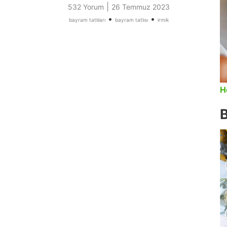
|
532 Yorum
26 Temmuz 2023
•
•
bayram tatlıları
bayram tatlısı
irmik
H