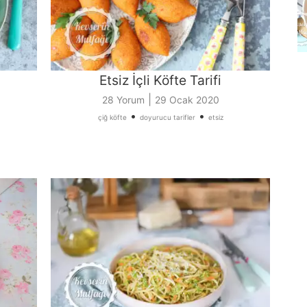
Etsiz İçli Köfte Tarifi
|
28 Yorum
29 Ocak 2020
•
•
çiğ köfte
doyurucu tarifler
etsiz