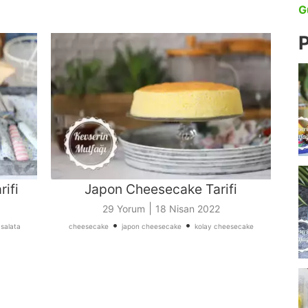
G
P
rifi
Japon Cheesecake Tarifi
|
29 Yorum
18 Nisan 2022
•
•
 salata
cheesecake
japon cheesecake
kolay cheesecake