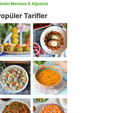
ünün Menüsü 8 Ağustos
opüler Tarifler