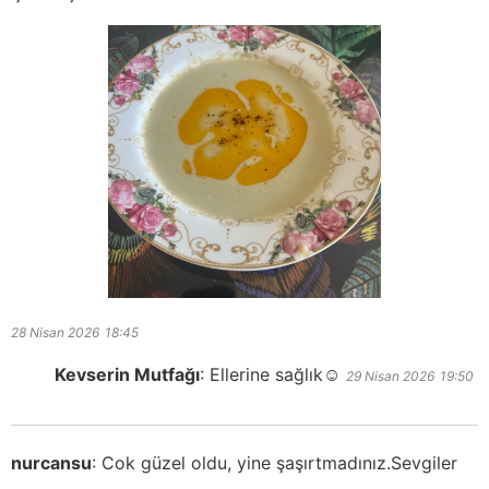
28 Nisan 2026
18:45
Kevserin Mutfağı
:
Ellerine sağlık☺️
29 Nisan 2026
19:50
nurcansu
:
Cok güzel oldu, yine şaşırtmadınız.Sevgiler