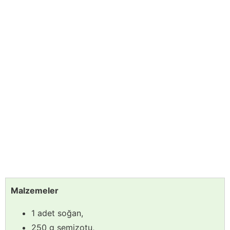
Malzemeler
1 adet soğan,
250 g semizotu,