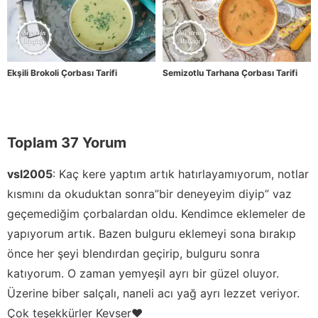
Ekşili Brokoli Çorbası Tarifi
Semizotlu Tarhana Çorbası Tarifi
Toplam 37 Yorum
vsl2005
:
Kaç kere yaptım artık hatırlayamıyorum, notlar
kısmını da okuduktan sonra”bir deneyeyim diyip” vaz
geçemediğim çorbalardan oldu. Kendimce eklemeler de
yapıyorum artık. Bazen bulguru eklemeyi sona bırakıp
önce her şeyi blendırdan geçirip, bulguru sonra
katıyorum. O zaman yemyeşil ayrı bir güzel oluyor.
Üzerine biber salçalı, naneli acı yağ ayrı lezzet veriyor.
Çok teşekkürler Kevser❤️