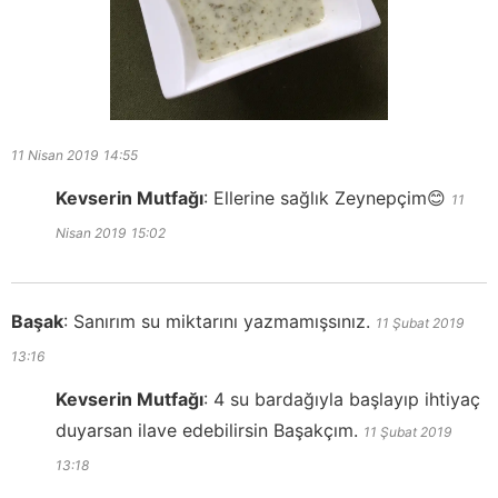
11 Nisan 2019
14:55
Kevserin Mutfağı
:
Ellerine sağlık Zeynepçim😊
11
Nisan 2019
15:02
Başak
:
Sanırım su miktarını yazmamışsınız.
11 Şubat 2019
13:16
Kevserin Mutfağı
:
4 su bardağıyla başlayıp ihtiyaç
duyarsan ilave edebilirsin Başakçım.
11 Şubat 2019
13:18