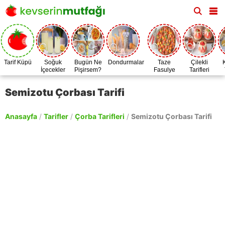
Tarif Küpü
Soğuk
Bugün Ne
Dondurmalar
Taze
Çilekli
İçecekler
Pişirsem?
Fasulye
Tarifleri
Zamanı
Semizotu Çorbası Tarifi
Anasayfa
/
Tarifler
/
Çorba Tarifleri
/
Semizotu Çorbası Tarifi