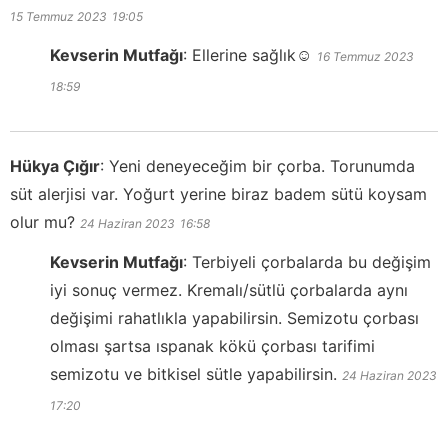
15 Temmuz 2023
19:05
Kevserin Mutfağı
:
Ellerine sağlık☺️
16 Temmuz 2023
18:59
Hükya Çığır
:
Yeni deneyeceğim bir çorba. Torunumda
süt alerjisi var. Yoğurt yerine biraz badem sütü koysam
olur mu?
24 Haziran 2023
16:58
Kevserin Mutfağı
:
Terbiyeli çorbalarda bu değişim
iyi sonuç vermez. Kremalı/sütlü çorbalarda aynı
değişimi rahatlıkla yapabilirsin. Semizotu çorbası
olması şartsa ıspanak kökü çorbası tarifimi
semizotu ve bitkisel sütle yapabilirsin.
24 Haziran 2023
17:20