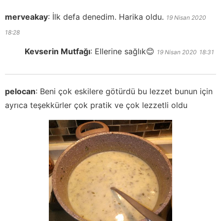
merveakay
:
İlk defa denedim. Harika oldu.
19 Nisan 2020
18:28
Kevserin Mutfağı
:
Ellerine sağlık😊
19 Nisan 2020
18:31
pelocan
:
Beni çok eskilere götürdü bu lezzet bunun için
ayrıca teşekkürler çok pratik ve çok lezzetli oldu