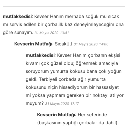
mutfakkedisi
:
Kevser Hanım merhaba soğuk mu sıcak
mı servis edilen bir çorba;ilk kez deneyimleyeceğim ona
göre sunayım.
31 Mayıs 2020
13:41
Kevserin Mutfağı
:
Sıcak👍🏻
31 Mayıs 2020
14:00
mutfakkedisi
:
Kevser Hanım çorbanın ekşisi
kıvamı çok güzel oldu; öğrenmek amacıyla
soruyorum yumurta kokusu bana çok yoğun
geldi. Terbiyeli çorbada ağır yumurta
kokusunu niçin hissediyorum bir hassasiyet
mi yoksa yapmam gereken bir noktayı atlıyor
muyum?
31 Mayıs 2020
17:17
Kevserin Mutfağı
:
Her seferinde
(başkasının yaptığı çorbalar da dahil)