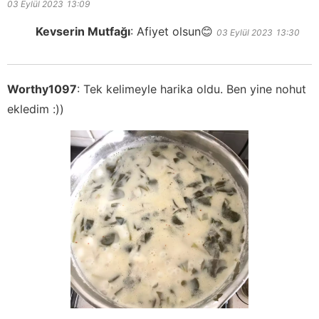
03 Eylül 2023
13:09
Kevserin Mutfağı
:
Afiyet olsun😊
03 Eylül 2023
13:30
Worthy1097
:
Tek kelimeyle harika oldu. Ben yine nohut
ekledim :))