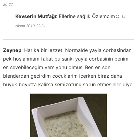
20:27
Kevserin Mutfağı
:
Ellerine sağlık Özlemcim☺️
14
Nisan 2019
22:31
Zeynep
:
Harika bir lezzet. Normalde yayla corbasindan
pek hoslanmam fakat bu sanki yayla corbasinin benim
en sevebilecegim versiyonu olmus. Ben en son
blenderdan gecirdim cocuklarim icerken biraz daha
buyuk boyutta kalirsa semizotunu sorun etmesinler diye.