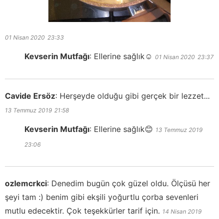
01 Nisan 2020
23:33
Kevserin Mutfağı
:
Ellerine sağlık☺️
01 Nisan 2020
23:37
Cavide Ersöz
:
Herşeyde olduğu gibi gerçek bir lezzet...
13 Temmuz 2019
21:58
Kevserin Mutfağı
:
Ellerine sağlık😊
13 Temmuz 2019
23:06
ozlemcrkci
:
Denedim bugün çok güzel oldu. Ölçüsü her
şeyi tam :) benim gibi ekşili yoğurtlu çorba sevenleri
mutlu edecektir. Çok teşekkürler tarif için.
14 Nisan 2019