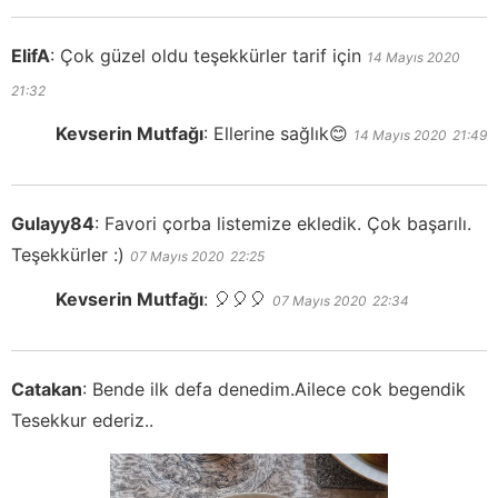
ElifA
:
Çok güzel oldu teşekkürler tarif için
14 Mayıs 2020
21:32
Kevserin Mutfağı
:
Ellerine sağlık😊
14 Mayıs 2020
21:49
Gulayy84
:
Favori çorba listemize ekledik. Çok başarılı.
Teşekkürler :)
07 Mayıs 2020
22:25
Kevserin Mutfağı
:
🎈🎈🎈
07 Mayıs 2020
22:34
Catakan
:
Bende ilk defa denedim.Ailece cok begendik
Tesekkur ederiz..