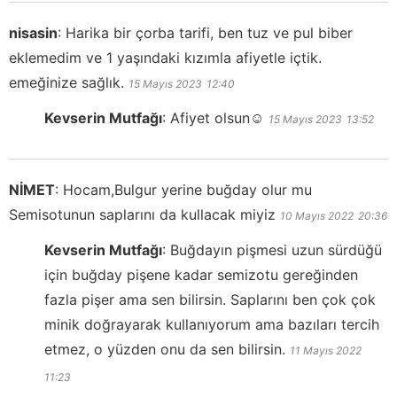
nisasin
:
Harika bir çorba tarifi, ben tuz ve pul biber
eklemedim ve 1 yaşındaki kızımla afiyetle içtik.
emeğinize sağlık.
15 Mayıs 2023
12:40
Kevserin Mutfağı
:
Afiyet olsun☺️
15 Mayıs 2023
13:52
NİMET
:
Hocam,Bulgur yerine buğday olur mu
Semisotunun saplarını da kullacak miyiz
10 Mayıs 2022
20:36
Kevserin Mutfağı
:
Buğdayın pişmesi uzun sürdüğü
için buğday pişene kadar semizotu gereğinden
fazla pişer ama sen bilirsin. Saplarını ben çok çok
minik doğrayarak kullanıyorum ama bazıları tercih
etmez, o yüzden onu da sen bilirsin.
11 Mayıs 2022
11:23