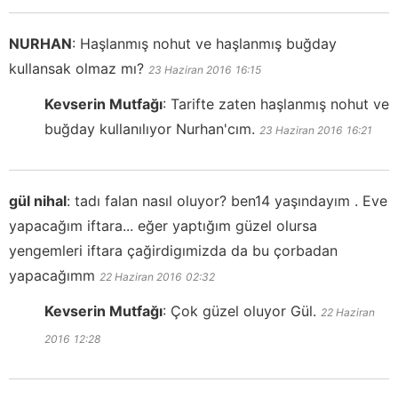
NURHAN
:
Haşlanmış nohut ve haşlanmış buğday
kullansak olmaz mı?
23 Haziran 2016
16:15
Kevserin Mutfağı
:
Tarifte zaten haşlanmış nohut ve
buğday kullanılıyor Nurhan'cım.
23 Haziran 2016
16:21
gül nihal
:
tadı falan nasıl oluyor? ben14 yaşındayım . Eve
yapacağım iftara... eğer yaptığım güzel olursa
yengemleri iftara çağirdigımizda da bu çorbadan
yapacağımm
22 Haziran 2016
02:32
Kevserin Mutfağı
:
Çok güzel oluyor Gül.
22 Haziran
2016
12:28