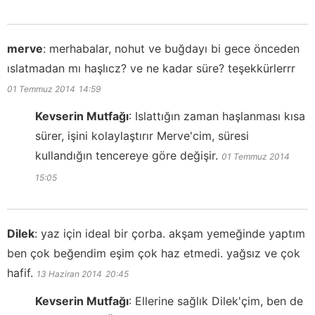
merve
:
merhabalar, nohut ve buğdayı bi gece önceden
ıslatmadan mı haşlıcz? ve ne kadar süre? teşekkürlerrr
01 Temmuz 2014
14:59
Kevserin Mutfağı
:
Islattığın zaman haşlanması kısa
sürer, işini kolaylaştırır Merve'cim, süresi
kullandığın tencereye göre değişir.
01 Temmuz 2014
15:05
Dilek
:
yaz için ideal bir çorba. akşam yemeğinde yaptım
ben çok beğendim eşim çok haz etmedi. yağsız ve çok
hafif.
13 Haziran 2014
20:45
Kevserin Mutfağı
:
Ellerine sağlık Dilek'çim, ben de