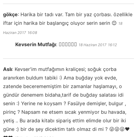
gökçe
:
Harika bir tadı var. Tam bir yaz çorbası. özellikle
iftar için harika bir başlangıç oluyor serin serin 😊
18
Haziran 2017
16:08
Kevserin Mutfağı
:
👍🏻👍🏻👍🏻
18 Haziran 2017
16:12
Aslı
:
Kevser'im mutfağımın kraliçesi; soğuk çorba
aranırken buldum tabiki :) Ama buğday yok evde,
zatende becerememiştim bir zamanlar haşlamayı, o
gündür denemem bidaha,tarif de buğday salatası idi
senin :) Yerine ne koysam ? Fasülye demişler, bulgur ,
pirinç ? Napsam ne etsem sıcak yenmiyor bu havada,
yetiş .. Bu arada kitabı sipariş ettim elimde olur bir iki
güne :) bir de şey dicektim tatlı olmaz di mi ? 😜😜😜❤️