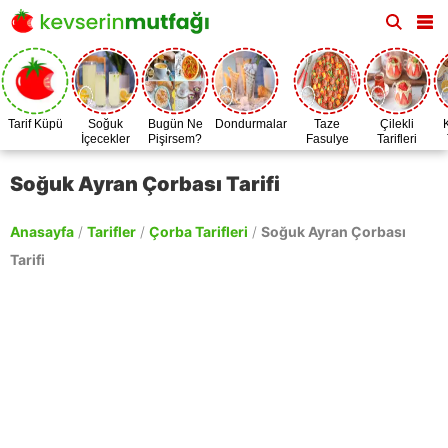
Tarif Küpü
Soğuk
Bugün Ne
Dondurmalar
Taze
Çilekli
İçecekler
Pişirsem?
Fasulye
Tarifleri
Zamanı
Soğuk Ayran Çorbası Tarifi
Anasayfa
/
Tarifler
/
Çorba Tarifleri
/
Soğuk Ayran Çorbası
Tarifi