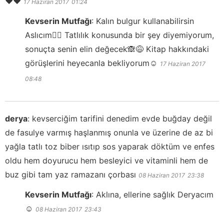
❤️❤️
17 Haziran 2017
01:24
Kevserin Mutfağı
:
Kalın bulgur kullanabilirsin
Aslıcım👍🏻 Tatlılık konusunda bir şey diyemiyorum,
sonuçta senin elin değecek🙈😅 Kitap hakkındaki
görüşlerini heyecanla bekliyorum☺️
17 Haziran 2017
08:48
derya
:
kevserciğim tarifini denedim evde buğday değil
de fasulye varmış haşlanmış onunla ve üzerine de az bi
yağla tatlı toz biber ısıtıp sos yaparak döktüm ve enfes
oldu hem doyurucu hem besleyici ve vitaminli hem de
buz gibi tam yaz ramazanı çorbası
08 Haziran 2017
23:38
Kevserin Mutfağı
:
Aklına, ellerine sağlık Deryacım
☺️
08 Haziran 2017
23:43