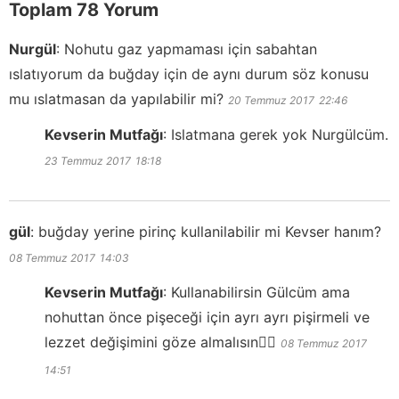
Toplam 78 Yorum
Nurgül
:
Nohutu gaz yapmaması için sabahtan
ıslatıyorum da buğday için de aynı durum söz konusu
mu ıslatmasan da yapılabilir mi?
20 Temmuz 2017
22:46
Kevserin Mutfağı
:
Islatmana gerek yok Nurgülcüm.
23 Temmuz 2017
18:18
gül
:
buğday yerine pirinç kullanilabilir mi Kevser hanım?
08 Temmuz 2017
14:03
Kevserin Mutfağı
:
Kullanabilirsin Gülcüm ama
nohuttan önce pişeceği için ayrı ayrı pişirmeli ve
lezzet değişimini göze almalısın👍🏻
08 Temmuz 2017
14:51