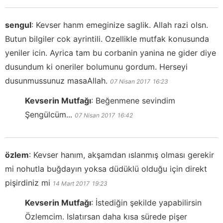
sengul
:
Kevser hanm emeginize saglik. Allah razi olsn.
Butun bilgiler cok ayrintili. Ozellikle mutfak konusunda
yeniler icin. Ayrica tam bu corbanin yanina ne gider diye
dusundum ki oneriler bolumunu gordum. Herseyi
dusunmussunuz masaAllah.
07 Nisan 2017
16:23
Kevserin Mutfağı
:
Beğenmene sevindim
Şengülcüm...
07 Nisan 2017
16:42
özlem
:
Kevser hanım, akşamdan ıslanmış olması gerekir
mi nohutla buğdayın yoksa düdüklü olduğu için direkt
pişirdiniz mi
14 Mart 2017
19:23
Kevserin Mutfağı
:
İstediğin şekilde yapabilirsin
Özlemcim. Islatırsan daha kısa sürede pişer