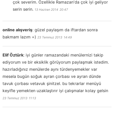
çok severim. Özellikle Ramazan'da çok iyi geliyor
serin serin.
13 Haziran 2014
20:47
online alışveriş
:
güzel paylaşım da iftardan sonra
bakmam lazım =)
23 Temmuz 2013
14:49
Elif Öztürk
:
iyi günler ramazandaki menülernizi takip
ediyorum ve bir eksiklik görüyorum paylaşmak istedim.
hazırladığınız menülerde aynı türdenyemekler var
mesela bugün soğuk ayran çorbası ve ayran dünde
tavuk çorbası vetavuk şinitzel. bu tekrarlar menüyü
keyifle yemekten uzaklaştırır iyi çalışmalar kolay gelsin
23 Temmuz 2013
11:13