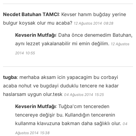
Necdet Batuhan TAMCI
:
Kevser hanım buğday yerine
bulgur koysak olur mu acaba?
12 Ağustos 2014
08:28
Kevserin Mutfağı
:
Daha önce denemedim Batuhan,
aynı lezzet yakalanabilir mi emin değilim.
12 Ağustos
2014
10:55
tugba
:
merhaba aksam icin yapacagim bu corbayi
acaba nohut ve bugdayi duduklu tencere ne kadar
haslarsam uygun olur.tesk
04 Ağustos 2014
15:25
Kevserin Mutfağı
:
Tuğba'cım tencereden
tencereye değişir bu. Kullandığın tencerenin
kullanma klavuzuna bakman daha sağlıklı olur.
04
Ağustos 2014
15:38