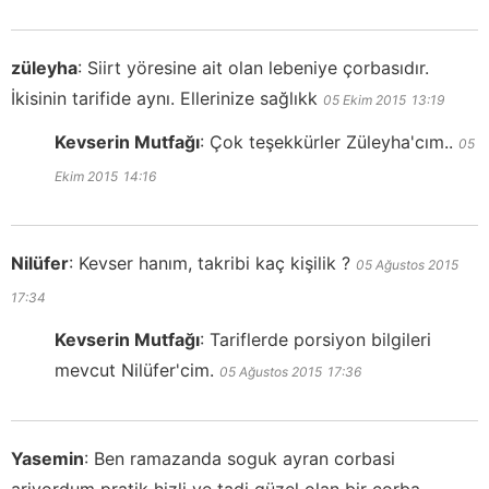
züleyha
:
Siirt yöresine ait olan lebeniye çorbasıdır.
İkisinin tarifide aynı. Ellerinize sağlıkk
05 Ekim 2015
13:19
Kevserin Mutfağı
:
Çok teşekkürler Züleyha'cım..
05
Ekim 2015
14:16
Nilüfer
:
Kevser hanım, takribi kaç kişilik ?
05 Ağustos 2015
17:34
Kevserin Mutfağı
:
Tariflerde porsiyon bilgileri
mevcut Nilüfer'cim.
05 Ağustos 2015
17:36
Yasemin
:
Ben ramazanda soguk ayran corbasi