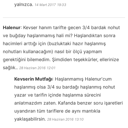
yalnızca.
14 Mart 2017
19:33
Halenur
:
Kevser hanım tarifte gecen 3/4 bardak nohut
ve buğday haşlanmamış hali mi? Haşlandıktan sonra
hacimleri arttığı için (buzluktaki hazır haşlanmış
nohutları kullanacağım) nasıl bir ölçü yapmam
gerektiğini bilemedim. Şimdiden teşekkürler, ellerinize
sağlık..
28 Haziran 2016
12:01
Kevserin Mutfağı
:
Haşlanmamış Halenur'cum
haşlanmış olsa 3/4 su bardağı haşlanmış nohut
yazar ve tarifin içinde haşlanma sürecini
anlatmazdım zaten. Kafanda benzer soru işaretleri
uyandıran tüm tariflere de aynı mantıkla
yaklaşabilirsin.
28 Haziran 2016
13:10