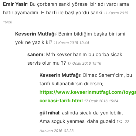
Emir Yasir
:
Bu çorbanın sanki yöresel bir adı vardı ama
hatırlayamadım. H harfi ile başlıyordu sanki
11 Kasım 2015
19:28
Kevserin Mutfağı
:
Benim bildiğim başka bir ismi
yok ne yazık ki?
11 Kasım 2015
19:44
sanem
:
Mrh kevser hanim bu corba sicak
servis olur mu ??
17 Ocak 2016
15:16
Kevserin Mutfağı
:
Olmaz Sanem'cim, bu
tarifi kullanabilirsin dilersen;
https://www.kevserinmutfagi.com/toyg
corbasi-tarifi.html
17 Ocak 2016
15:24
gül nihal
:
aslinda sicak da yenilebilir.
Ama soguk yenmesi daha guzeldir☺
22
Haziran 2016
02:23