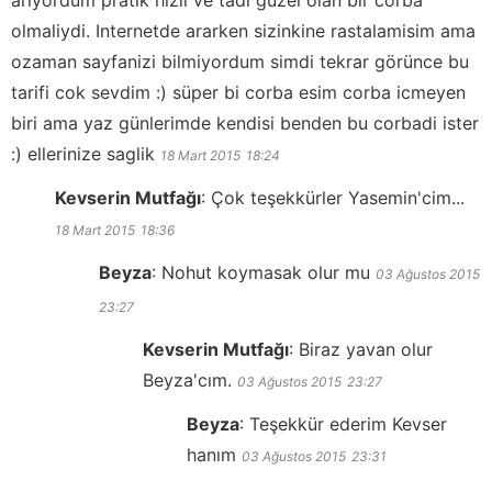
ariyordum pratik hizli ve tadi güzel olan bir corba
olmaliydi. Internetde ararken sizinkine rastalamisim ama
ozaman sayfanizi bilmiyordum simdi tekrar görünce bu
tarifi cok sevdim :) süper bi corba esim corba icmeyen
biri ama yaz günlerimde kendisi benden bu corbadi ister
:) ellerinize saglik
18 Mart 2015
18:24
Kevserin Mutfağı
:
Çok teşekkürler Yasemin'cim...
18 Mart 2015
18:36
Beyza
:
Nohut koymasak olur mu
03 Ağustos 2015
23:27
Kevserin Mutfağı
:
Biraz yavan olur
Beyza'cım.
03 Ağustos 2015
23:27
Beyza
:
Teşekkür ederim Kevser
hanım
03 Ağustos 2015
23:31