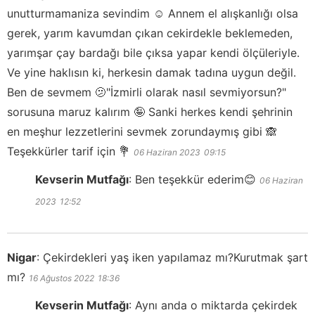
unutturmamaniza sevindim ☺️ Annem el alışkanlığı olsa
gerek, yarım kavumdan çıkan cekirdekle beklemeden,
yarımşar çay bardağı bile çıksa yapar kendi ölçüleriyle.
Ve yine haklısın ki, herkesin damak tadına uygun değil.
Ben de sevmem 🫤"İzmirli olarak nasıl sevmiyorsun?"
sorusuna maruz kalırım 🤪 Sanki herkes kendi şehrinin
en meşhur lezzetlerini sevmek zorundaymış gibi 🙈
Teşekkürler tarif için 💐
06 Haziran 2023
09:15
Kevserin Mutfağı
:
Ben teşekkür ederim😊
06 Haziran
2023
12:52
Nigar
:
Çekirdekleri yaş iken yapılamaz mı?Kurutmak şart
mı?
16 Ağustos 2022
18:36
Kevserin Mutfağı
:
Aynı anda o miktarda çekirdek