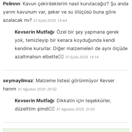
Pelinnn
:
Kavun çekirdeklerini nasıl kurutacağız? Şu anda
yarım kavunum var, şeker ve su ölüçüsü buna göre
azalacak mı?
01 Eylül 2020
13:44
Kevserin Mutfağı
:
Özel bir şey yapmana gerek
yok, temizleyip bir kenara koyduğunda kendi
kendine kururlar. Diğer malzemeleri de aynı ölçüde
azaltmalısın elbette👍🏻
01 Eylül 2020
14:14
seymayilmaz
:
Malzeme listesi görünmüyor Kevser
hanım
31 Ağustos 2020
20:52
Kevserin Mutfağı
:
Dikkatin için teşekkürler,
düzelttim şimdi👍🏻
31 Ağustos 2020
21:02