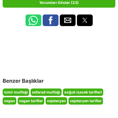
Yorumları Göster (23)
Benzer Başlıklar
izmir mutfağı
sefarad mutfağı
soğuk içecek tarifleri
vegan
vegan tarifler
vejetaryen
vejetaryen tarifler