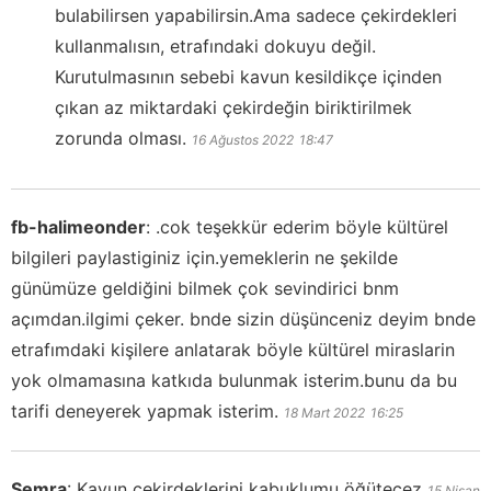
bulabilirsen yapabilirsin.Ama sadece çekirdekleri
kullanmalısın, etrafındaki dokuyu değil.
Kurutulmasının sebebi kavun kesildikçe içinden
çıkan az miktardaki çekirdeğin biriktirilmek
zorunda olması.
16 Ağustos 2022
18:47
fb-halimeonder
:
.cok teşekkür ederim böyle kültürel
bilgileri paylastiginiz için.yemeklerin ne şekilde
günümüze geldiğini bilmek çok sevindirici bnm
açımdan.ilgimi çeker. bnde sizin düşünceniz deyim bnde
etrafımdaki kişilere anlatarak böyle kültürel miraslarin
yok olmamasına katkıda bulunmak isterim.bunu da bu
tarifi deneyerek yapmak isterim.
18 Mart 2022
16:25
Semra
:
Kavun cekirdeklerini kabuklumu öğütecez
15 Nisan