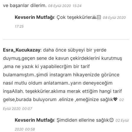
ve başarılar dilerim.
08 Eylül 2020
15:24
Kevserin Mutfağı
:
Çok teşekkürler🙏🏻
08 Eylül 2020
17:25
Esra_Kucukazay
:
daha önce sübyeyi bir yerde
duymuş,geçen sene de kavun çekirdeklerini kurutmuş
,ama ne yazık ki yapabilecrğim bir tarif
bulamamıştım..şimdi instagram hikayenizde görünce
nasıl mutlu oldum anlatamam..yarın deneyeceğim
inşaAllah. teşekkürler.aklıma merak ettiğim hangi tarif
gelse,burada buluyorum .elinize ,emeğinize sağlık💖
02
Eylül 2020
00:07
Kevserin Mutfağı
:
Şimdiden ellerine sağlık😊
02 Eylül
2020
00:58