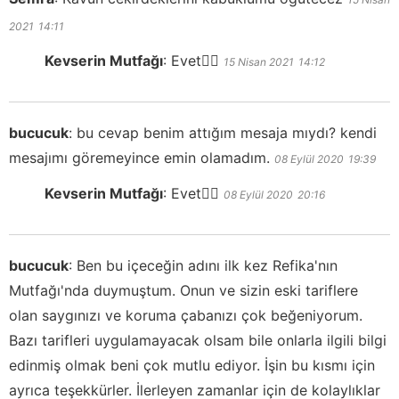
2021
14:11
Kevserin Mutfağı
:
Evet👍🏻
15 Nisan 2021
14:12
bucucuk
:
bu cevap benim attığım mesaja mıydı? kendi
mesajımı göremeyince emin olamadım.
08 Eylül 2020
19:39
Kevserin Mutfağı
:
Evet👍🏻
08 Eylül 2020
20:16
bucucuk
:
Ben bu içeceğin adını ilk kez Refika'nın
Mutfağı'nda duymuştum. Onun ve sizin eski tariflere
olan saygınızı ve koruma çabanızı çok beğeniyorum.
Bazı tarifleri uygulamayacak olsam bile onlarla ilgili bilgi
edinmiş olmak beni çok mutlu ediyor. İşin bu kısmı için
ayrıca teşekkürler. İlerleyen zamanlar için de kolaylıklar