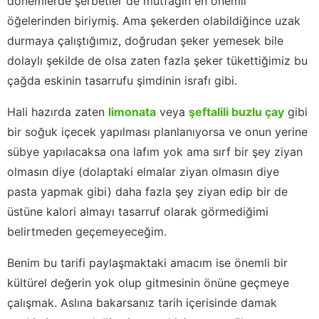
dönemlerde şerbetler de mutfağın en önemli
öğelerinden biriymiş. Ama şekerden olabildiğince uzak
durmaya çalıştığımız, doğrudan şeker yemesek bile
dolaylı şekilde de olsa zaten fazla şeker tükettiğimiz bu
çağda eskinin tasarrufu şimdinin israfı gibi.
Hali hazırda zaten
limonata
veya
şeftalili buzlu çay
gibi
bir soğuk içecek yapılması planlanıyorsa ve onun yerine
sübye yapılacaksa ona lafım yok ama sırf bir şey ziyan
olmasın diye (dolaptaki elmalar ziyan olmasın diye
pasta yapmak gibi) daha fazla şey ziyan edip bir de
üstüne kalori almayı tasarruf olarak görmediğimi
belirtmeden geçemeyeceğim.
Benim bu tarifi paylaşmaktaki amacım ise önemli bir
kültürel değerin yok olup gitmesinin önüne geçmeye
çalışmak. Aslına bakarsanız tarih içerisinde damak