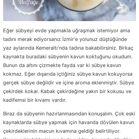
Eğer sübyeyi evde yapmakla uğraşmak istemiyor ama
tadını merak ediyorsanız İzmir'e yolunuz düştüğünde
yaz aylarında Kemeraltı'nda tadına bakabilirsiniz. Birkaç
kaynakta buradaki sübyenin kavun koktuğunu okudum.
Bunun da altını çizmekte fayda var ki sübye kavun
kokmaz. Eğer dışarıda içtiğiniz sübye kavun kokuyorsa
gerçek sübye değildir ve içine aroma eklenmiştir. Sübye
çekirdek kokar. Kabak çekirdeğine yakın bir kokusu ve
kadifemsi bir kıvamı vardır.
Biraz da sübyenin hazırlanmasından konuşalım. Çok eski
kaynaklarda sübye yapmak için havanda dövülen kavun
çekirdeklerinin macun kıvamına geldiği belirtiliyor.