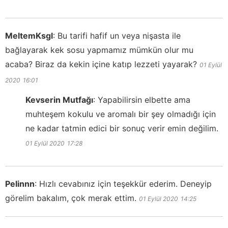
MeltemKsgl
:
Bu tarifi hafif un veya nişasta ile
bağlayarak kek sosu yapmamız mümkün olur mu
acaba? Biraz da kekin içine katıp lezzeti yayarak?
01 Eylül
2020
16:01
Kevserin Mutfağı
:
Yapabilirsin elbette ama
muhteşem kokulu ve aromalı bir şey olmadığı için
ne kadar tatmin edici bir sonuç verir emin değilim.
01 Eylül 2020
17:28
Pelinnn
:
Hızlı cevabınız için teşekkür ederim. Deneyip
görelim bakalım, çok merak ettim.
01 Eylül 2020
14:25