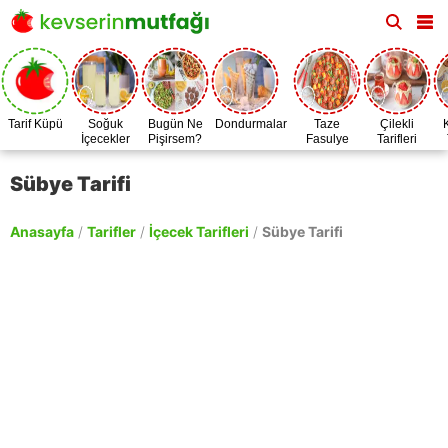
Tarif Küpü
Soğuk
Bugün Ne
Dondurmalar
Taze
Çilekli
İçecekler
Pişirsem?
Fasulye
Tarifleri
Zamanı
Sübye Tarifi
Anasayfa
/
Tarifler
/
İçecek Tarifleri
/
Sübye Tarifi