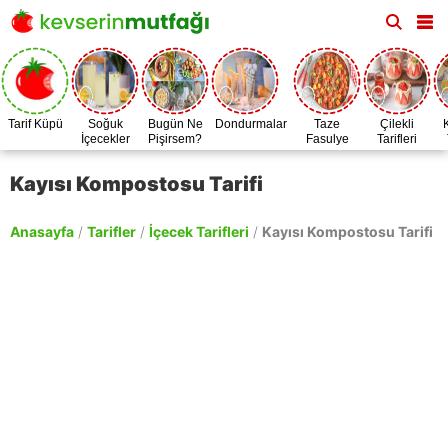
Tarif Küpü
Soğuk
Bugün Ne
Dondurmalar
Taze
Çilekli
İçecekler
Pişirsem?
Fasulye
Tarifleri
Zamanı
Kayısı Kompostosu Tarifi
Anasayfa
/
Tarifler
/
İçecek Tarifleri
/
Kayısı Kompostosu Tarifi