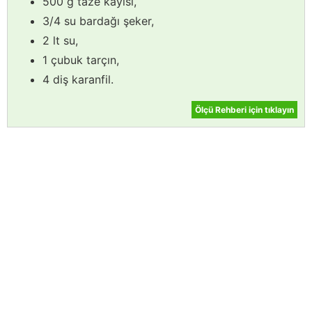
500 g taze kayısı,
3/4 su bardağı şeker,
2 lt su,
1 çubuk tarçın,
4 diş karanfil.
Ölçü Rehberi için tıklayın