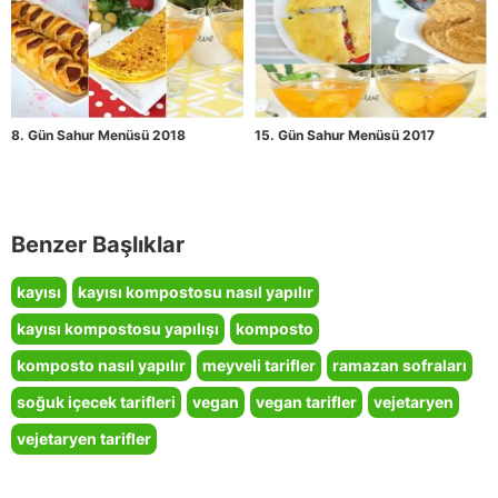
8. Gün Sahur Menüsü 2018
15. Gün Sahur Menüsü 2017
Benzer Başlıklar
kayısı
kayısı kompostosu nasıl yapılır
kayısı kompostosu yapılışı
komposto
komposto nasıl yapılır
meyveli tarifler
ramazan sofraları
soğuk içecek tarifleri
vegan
vegan tarifler
vejetaryen
vejetaryen tarifler