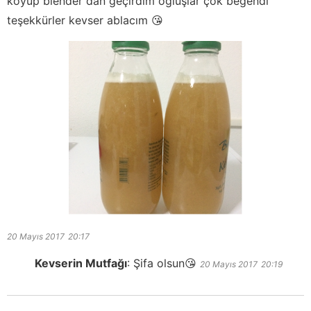
koyup blender dan geçirdim oğluşlar çok beğendi
teşekkürler kevser ablacım 😘
20 Mayıs 2017
20:17
Kevserin Mutfağı
:
Şifa olsun😘
20 Mayıs 2017
20:19