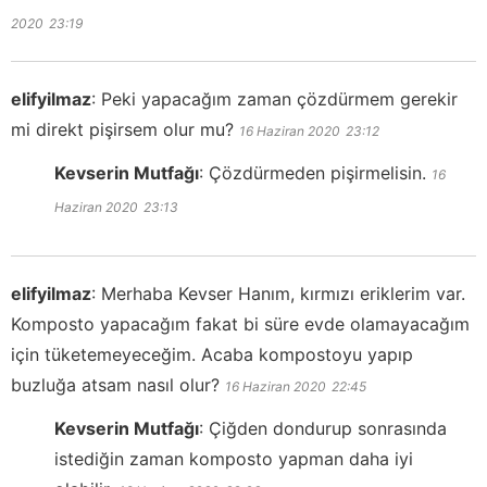
2020
23:19
elifyilmaz
:
Peki yapacağım zaman çözdürmem gerekir
mi direkt pişirsem olur mu?
16 Haziran 2020
23:12
Kevserin Mutfağı
:
Çözdürmeden pişirmelisin.
16
Haziran 2020
23:13
elifyilmaz
:
Merhaba Kevser Hanım, kırmızı eriklerim var.
Komposto yapacağım fakat bi süre evde olamayacağım
için tüketemeyeceğim. Acaba kompostoyu yapıp
buzluğa atsam nasıl olur?
16 Haziran 2020
22:45
Kevserin Mutfağı
:
Çiğden dondurup sonrasında
istediğin zaman komposto yapman daha iyi