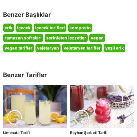
Benzer Başlıklar
erik
içecek
içecek tarifleri
komposto
ramazan sofraları
serinleten lezzetler
vegan
vegan tarifler
vejetaryen
vejetaryen tarifler
yeşil erik
Benzer Tarifler
Limonata Tarifi
Reyhan Şerbeti Tarifi