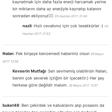
kaynatmak için daha fazla enerji harcamak yerine
bir miktarını daha az enerjiyle kaynatıp kalanını
sonradan ekliyoruz👍🏻
05 Haziran 2017
21:49
nazli
:
Hızlı cevabınız için cok tesekkürler :)
05
Haziran 2017
21:53
Nalan
:
Pek birşeye benzemedi haberiniz olsun
26 Mayıs
2017
12:56
Kevserin Mutfağı
:
Sen sevmemiş olabilirsin Nalan,
benim çok severek içtiğim bir içecektir:) Her şey
herkese göre değildir malum.
26 Mayıs 2017
12:57
buket48
:
Ben çekirdek ve kabuklarını alıp posasını da