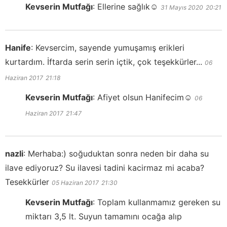
Kevserin Mutfağı
:
Ellerine sağlık☺️
31 Mayıs 2020
20:21
Hanife
:
Kevsercim, sayende yumuşamış erikleri
kurtardım. İftarda serin serin içtik, çok teşekkürler...
06
Haziran 2017
21:18
Kevserin Mutfağı
:
Afiyet olsun Hanifecim☺️
06
Haziran 2017
21:47
nazli
:
Merhaba:) soğuduktan sonra neden bir daha su
ilave ediyoruz? Su ilavesi tadini kacirmaz mi acaba?
Tesekkürler
05 Haziran 2017
21:30
Kevserin Mutfağı
:
Toplam kullanmamız gereken su
miktarı 3,5 lt. Suyun tamamını ocağa alıp