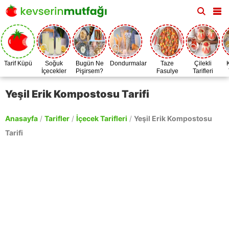
Tarif Küpü
Soğuk
Bugün Ne
Dondurmalar
Taze
Çilekli
İçecekler
Pişirsem?
Fasulye
Tarifleri
Zamanı
Yeşil Erik Kompostosu Tarifi
Anasayfa
/
Tarifler
/
İçecek Tarifleri
/
Yeşil Erik Kompostosu
Tarifi