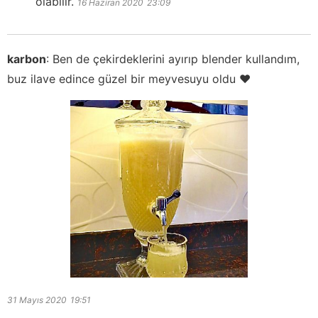
olabilir.
16 Haziran 2020
23:09
karbon
:
Ben de çekirdeklerini ayırıp blender kullandım,
buz ilave edince güzel bir meyvesuyu oldu ♥️
31 Mayıs 2020
19:51