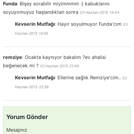
Funda
:
Bişey sorabilir miyimmmm :) kabuklarını
soyuyomuyuz haşlandıktan sonra
03 Haziran 2015
14:43
Kevserin Mutfağı
:
Hayır soyulmuyor Funda'cım
03
Haziran 2015
14:55
remziye
:
Ocakta kaynıyor bakalım ?ev ahalisi
beğenecek mi ?
02 Haziran 2015
21:49
Kevserin Mutfağı
:
Ellerine sağlık Remziye'cim..
02
Haziran 2015
22:36
Yorum Gönder
Mesajınız