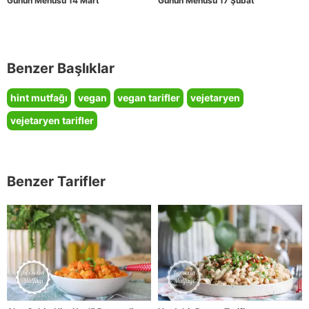
Günün Menüsü 14 Mart
Günün Menüsü 17 Şubat
Benzer Başlıklar
hint mutfağı
vegan
vegan tarifler
vejetaryen
vejetaryen tarifler
Benzer Tarifler