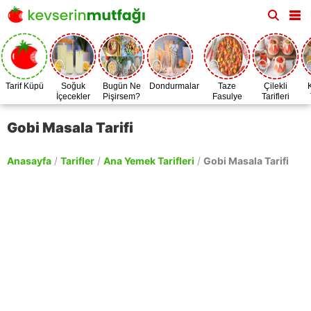
Tarif Küpü
Soğuk
Bugün Ne
Dondurmalar
Taze
Çilekli
İçecekler
Pişirsem?
Fasulye
Tarifleri
Zamanı
Gobi Masala Tarifi
Anasayfa
/
Tarifler
/
Ana Yemek Tarifleri
/
Gobi Masala Tarifi