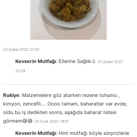
02 Şubat 2022
21:50
Kevserin Mutfağı
:
Ellerine Sağlık☺️
02 Şubat 2022
23:24
Rukiye
:
Malzemelere göz atarken rezene tohumu ,
kimyon, zencefil…. Oooo tamam, baharatlar var evde,
oldu bu iş dedikten sonra, aşağıda baharat listesi
görmem😅😅
25 Ocak 2022
18:51
Kevserin Mutfağı
:
Hint mutfağı böyle sürprizlerle