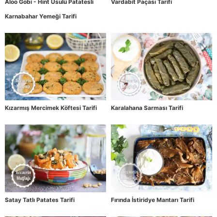
Aloo Gobi - Hint Usulü Patatesli
Vardabit Paçası Tarifi
Karnabahar Yemeği Tarifi
Kızarmış Mercimek Köftesi Tarifi
Karalahana Sarması Tarifi
Satay Tatlı Patates Tarifi
Fırında İstiridye Mantarı Tarifi