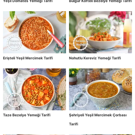
Yeşil Domates Yemeği Tarifi
Bulgur Köfteli Bezelye Yemeği Tarifi
Erişteli Yeşil Mercimek Tarifi
Nohutlu Kereviz Yemeği Tarifi
Taze Bezelye Yemeği Tarifi
Şehriyeli Yeşil Mercimek Çorbası
Tarifi