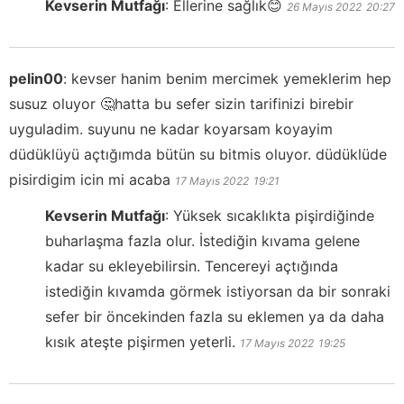
Kevserin Mutfağı
:
Ellerine sağlık😊
26 Mayıs 2022
20:27
pelin00
:
kevser hanim benim mercimek yemeklerim hep
susuz oluyor 🤔hatta bu sefer sizin tarifinizi birebir
uyguladim. suyunu ne kadar koyarsam koyayim
düdüklüyü açtığımda bütün su bitmis oluyor. düdüklüde
pisirdigim icin mi acaba
17 Mayıs 2022
19:21
Kevserin Mutfağı
:
Yüksek sıcaklıkta pişirdiğinde
buharlaşma fazla olur. İstediğin kıvama gelene
kadar su ekleyebilirsin. Tencereyi açtığında
istediğin kıvamda görmek istiyorsan da bir sonraki
sefer bir öncekinden fazla su eklemen ya da daha
kısık ateşte pişirmen yeterli.
17 Mayıs 2022
19:25