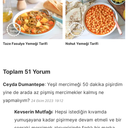
Taze Fasulye Yemeği Tarifi
Nohut Yemeği Tarifi
Toplam 51 Yorum
Ceyda Dumantepe
:
Yeşil mercimeği 50 dakika pişirdim
yine de arada az pişmiş mercimekler kalmış ne
yapmalıyım?
24 Ekim 2023
19:12
Kevserin Mutfağı
:
Hepsi istediğin kıvamda
yumuşayana kadar pişirmeye devam etmeli ve bir
sonraki mercimek alışverişinde farklı bir marka