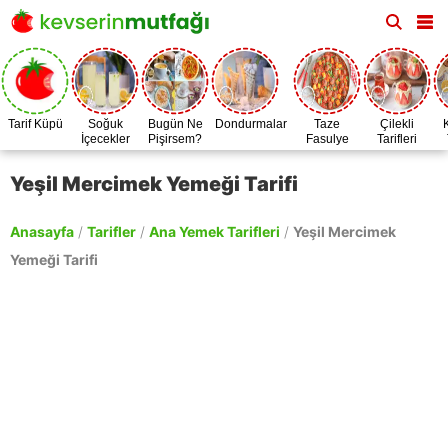
Tarif Küpü
Soğuk
Bugün Ne
Dondurmalar
Taze
Çilekli
İçecekler
Pişirsem?
Fasulye
Tarifleri
Zamanı
Yeşil Mercimek Yemeği Tarifi
Anasayfa
/
Tarifler
/
Ana Yemek Tarifleri
/
Yeşil Mercimek
Yemeği Tarifi