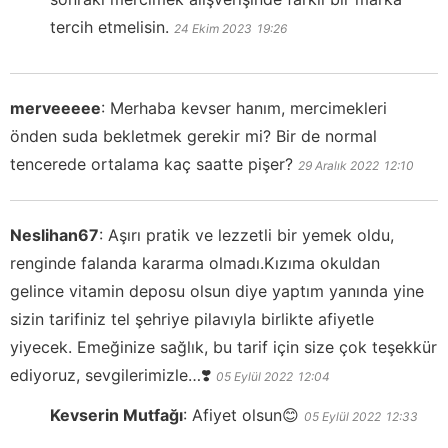
tercih etmelisin.
24 Ekim 2023
19:26
merveeeee
:
Merhaba kevser hanım, mercimekleri
önden suda bekletmek gerekir mi? Bir de normal
tencerede ortalama kaç saatte pişer?
29 Aralık 2022
12:10
Neslihan67
:
Aşırı pratik ve lezzetli bir yemek oldu,
renginde falanda kararma olmadı.Kızıma okuldan
gelince vitamin deposu olsun diye yaptım yanında yine
sizin tarifiniz tel şehriye pilavıyla birlikte afiyetle
yiyecek. Emeğinize sağlık, bu tarif için size çok teşekkür
ediyoruz, sevgilerimizle…❣️
05 Eylül 2022
12:04
Kevserin Mutfağı
:
Afiyet olsun😊
05 Eylül 2022
12:33