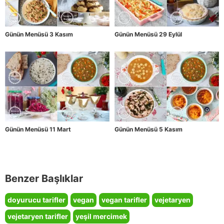
Günün Menüsü 3 Kasım
Günün Menüsü 29 Eylül
Günün Menüsü 11 Mart
Günün Menüsü 5 Kasım
Benzer Başlıklar
doyurucu tarifler
vegan
vegan tarifler
vejetaryen
vejetaryen tarifler
yeşil mercimek