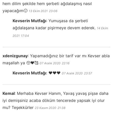
hem dilim şekilde hem şerbeti ağdalaşmış nasıl
yapacağım🙂
13 Ekim 2021
23:06
Kevserin Mutfağı
:
Yumuşasa da şerbeti
ağdalaşana kadar pişirmeye devem ederek.
14 Ekim
2021
17:04
xdenizgunay
:
Yapamadığınız bir tarif var mı Kevser abla
maşallah ya 🥺❤️🥰
07 Aralık 2020
22:16
Kevserin Mutfağı
:
❤️❤️❤️
07 Aralık 2020
23:57
Kemal
:
Merhaba Kevser Hanım, Yavaş yavaş pişse daha
iyi demişsiniz acaba döküm tencerede yapsak iyi olur
mu? Teşekkürler
23 Kasım 2020
21:38