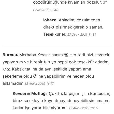
çözdürüldüğünde kıvamları bozulur.
27
Ocak 2021
10:46
lohaze
:
Anladim, cozulmeden
direkt pisirmek gerek o zaman.
Tesekkurler.
27 Ocak 2021
11:31
Burcuu
:
Merhaba Kevser hanım 🥰 Her tarifinizi severek
yapıyorum ve birebir tutuyo hepsi çok teşekkür ederim
☺️🙏 Kabak tatlımı da aynı şekilde yaptım ama
şekerleme oldu 🥺 ne yapabilirim ve neden oldu
anlamadım
13 Aralık 2019
16:17
Kevserin Mutfağı
:
Çok fazla pişirmişsin Burcucum,
biraz su ekleyip kaynatmayı deneyebilirsin ama ne
kadar işe yarar bilemiyorum.
13 Aralık 2019
16:59