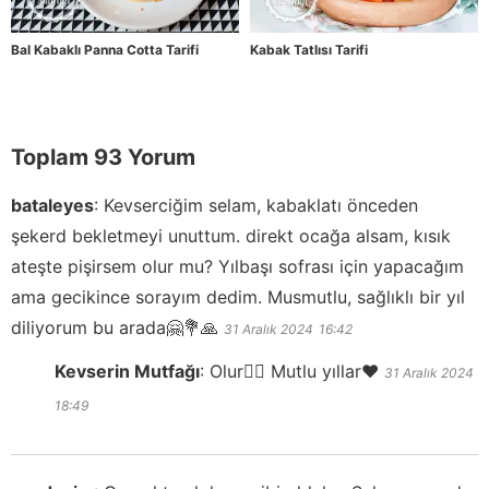
Bal Kabaklı Panna Cotta Tarifi
Kabak Tatlısı Tarifi
Toplam 93 Yorum
bataleyes
:
Kevserciğim selam, kabaklatı önceden
şekerd bekletmeyi unuttum. direkt ocağa alsam, kısık
ateşte pişirsem olur mu? Yılbaşı sofrası için yapacağım
ama gecikince sorayım dedim. Musmutlu, sağlıklı bir yıl
diliyorum bu arada🤗💐🙏
31 Aralık 2024
16:42
Kevserin Mutfağı
:
Olur👍🏻 Mutlu yıllar❤️
31 Aralık 2024
18:49