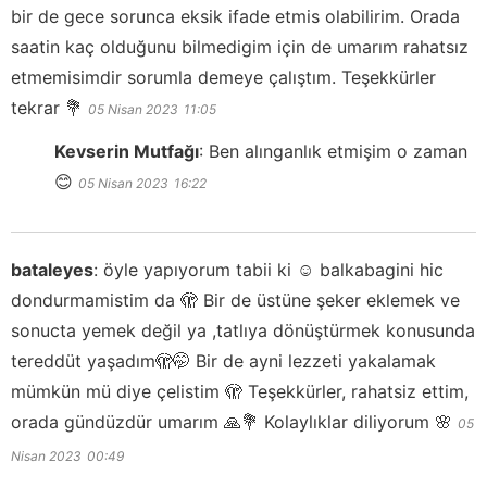
bir de gece sorunca eksik ifade etmis olabilirim. Orada
saatin kaç olduğunu bilmedigim için de umarım rahatsız
etmemisimdir sorumla demeye çalıştım. Teşekkürler
tekrar 💐
05 Nisan 2023
11:05
Kevserin Mutfağı
:
Ben alınganlık etmişim o zaman
😊
05 Nisan 2023
16:22
bataleyes
:
öyle yapıyorum tabii ki ☺️ balkabagini hic
dondurmamistim da 🫣 Bir de üstüne şeker eklemek ve
sonucta yemek değil ya ,tatlıya dönüştürmek konusunda
tereddüt yaşadım🫣🤭 Bir de ayni lezzeti yakalamak
mümkün mü diye çelistim 🫣 Teşekkürler, rahatsiz ettim,
orada gündüzdür umarım 🙏💐 Kolaylıklar diliyorum 🌸
05
Nisan 2023
00:49