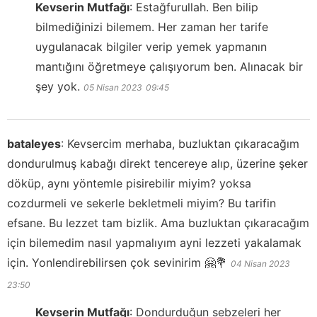
Kevserin Mutfağı
:
Estağfurullah. Ben bilip
bilmediğinizi bilemem. Her zaman her tarife
uygulanacak bilgiler verip yemek yapmanın
mantığını öğretmeye çalışıyorum ben. Alınacak bir
şey yok.
05 Nisan 2023
09:45
bataleyes
:
Kevsercim merhaba, buzluktan çıkaracağım
dondurulmuş kabağı direkt tencereye alıp, üzerine şeker
döküp, aynı yöntemle pisirebilir miyim? yoksa
cozdurmeli ve sekerle bekletmeli miyim? Bu tarifin
efsane. Bu lezzet tam bizlik. Ama buzluktan çıkaracağım
için bilemedim nasıl yapmalıyım ayni lezzeti yakalamak
için. Yonlendirebilirsen çok sevinirim 🤗💐
04 Nisan 2023
23:50
Kevserin Mutfağı
:
Dondurduğun sebzeleri her