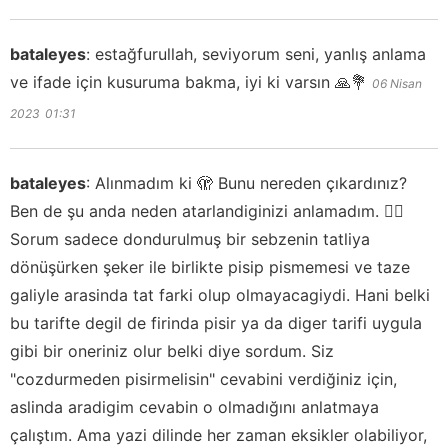
bataleyes
:
estağfurullah, seviyorum seni, yanlış anlama
ve ifade için kusuruma bakma, iyi ki varsın 🙏💐
06 Nisan
2023
01:31
bataleyes
:
Alınmadım ki 🫣 Bunu nereden çıkardınız?
Ben de şu anda neden atarlandiginizi anlamadım. 🤷‍♀️
Sorum sadece dondurulmuş bir sebzenin tatliya
dönüşürken şeker ile birlikte pisip pismemesi ve taze
galiyle arasinda tat farki olup olmayacagiydi. Hani belki
bu tarifte degil de firinda pisir ya da diger tarifi uygula
gibi bir oneriniz olur belki diye sordum. Siz
"cozdurmeden pisirmelisin" cevabini verdiğiniz için,
aslinda aradigim cevabin o olmadığını anlatmaya
çalıştım. Ama yazi dilinde her zaman eksikler olabiliyor,