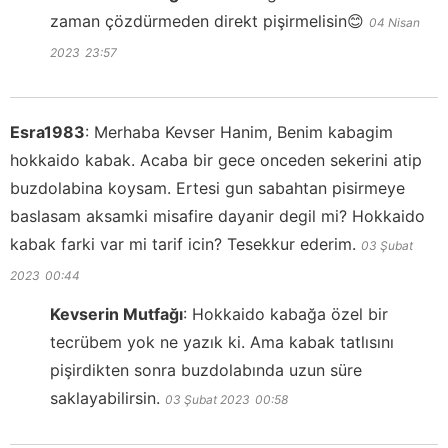
zaman çözdürmeden direkt pişirmelisin😊
04 Nisan
2023
23:57
Esra1983
:
Merhaba Kevser Hanim, Benim kabagim
hokkaido kabak. Acaba bir gece onceden sekerini atip
buzdolabina koysam. Ertesi gun sabahtan pisirmeye
baslasam aksamki misafire dayanir degil mi? Hokkaido
kabak farki var mi tarif icin? Tesekkur ederim.
03 Şubat
2023
00:44
Kevserin Mutfağı
:
Hokkaido kabağa özel bir
tecrübem yok ne yazık ki. Ama kabak tatlısını
pişirdikten sonra buzdolabında uzun süre
saklayabilirsin.
03 Şubat 2023
00:58