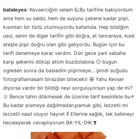
bataleyes
:
Kevserciğim selam 🙋Bu tarifine bakiyordum
ama hem su saldır, hem de suyunu çekene kadar pişir,
kısımları bir türlü oturmuyordu kafamda. Hep bildiğim
usul, senin de diger tarifin gibi doğra, at tencereye, kısık
ateşte pişir doğru olan gibi geliyordu. Bugün için bu
tarifi denemeye karar verdim. Dün gece yani sabaha
karşı şekerini döküp attım buzdolabına 🙂 bugun
ogleden sonra da basladim pişirmeye... şimdi soğudu
fotograflamasam birazdan bitecekti 🤩 Yahu Kevser
diyorsa vardır bir bildiği neyi sorguluyorsun yap de mi?
☺️ Bence tahin dökmesek de üzerine tarif kesinlikle bu🤌
Bu kadar pismeye dağılmadan,pamuk gibi, lezzetli mi
lezzetli nasıl oluyor hayret 💃 Ellerine sağlık, tek kelimeyi
heceleyerek cevaplıyorum BA-YIL-DIK ❣️