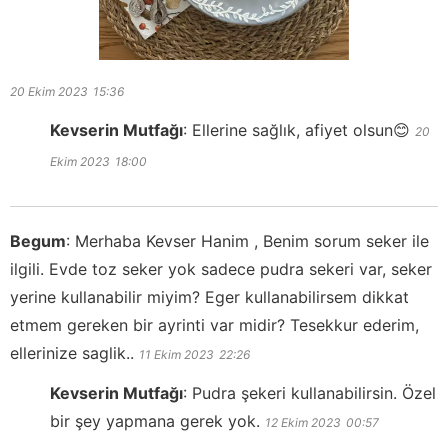
20 Ekim 2023
15:36
Kevserin Mutfağı
:
Ellerine sağlık, afiyet olsun😊
20
Ekim 2023
18:00
Begum
:
Merhaba Kevser Hanim , Benim sorum seker ile
ilgili. Evde toz seker yok sadece pudra sekeri var, seker
yerine kullanabilir miyim? Eger kullanabilirsem dikkat
etmem gereken bir ayrinti var midir? Tesekkur ederim,
ellerinize saglik..
11 Ekim 2023
22:26
Kevserin Mutfağı
:
Pudra şekeri kullanabilirsin. Özel
bir şey yapmana gerek yok.
12 Ekim 2023
00:57