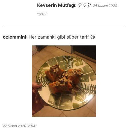
Kevserin Mutfağı
:
🎈🎈🎈
24 Kasım 2020
13:07
ozlemmini
:
Her zamanki gibi süper tarif 😍
27 Nisan 2020
20:41