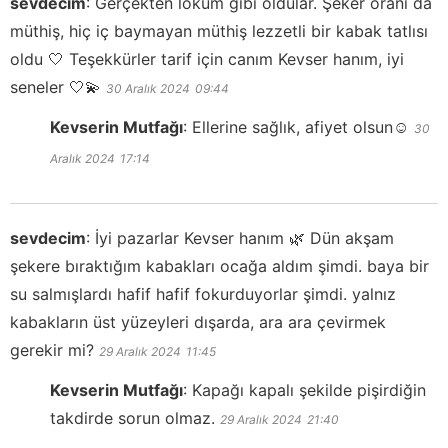
sevdecim
:
Gerçekten lokum gibi oldular. Şeker oranı da
müthiş, hiç iç baymayan müthiş lezzetli bir kabak tatlısı
oldu 🤍 Teşekkürler tarif için canım Kevser hanım, iyi
seneler 🤍💫
30 Aralık 2024
09:44
Kevserin Mutfağı
:
Ellerine sağlık, afiyet olsun☺️
30
Aralık 2024
17:14
sevdecim
:
İyi pazarlar Kevser hanım 🌿 Dün akşam
şekere bıraktığım kabakları ocağa aldım şimdi. baya bir
su salmışlardı hafif hafif fokurduyorlar şimdi. yalnız
kabakların üst yüzeyleri dışarda, ara ara çevirmek
gerekir mi?
29 Aralık 2024
11:45
Kevserin Mutfağı
:
Kapağı kapalı şekilde pişirdiğin
takdirde sorun olmaz.
29 Aralık 2024
21:40