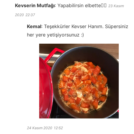
Kevserin Mutfağı
:
Yapabilirsin elbette👍🏻
23 Kasım
2020
22:37
Kemal
:
Teşekkürler Kevser Hanım. Süpersiniz
her yere yetişiyorsunuz :)
24 Kasım 2020
12:52