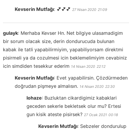
Kevserin Mutfağı
:
💕💕💕
27 Nisan 2020
21:09
gulayk
:
Merhaba Kevser Hn. Net bilgiye ulasamadigim
bir sorum olacak size, derin dondurucuda bulunan
kabak ile tatli yapabilirmiyim, yapabiliyorsam direktmi
pisirmeli ya da cozulmesi icin beklemelimiyim cevabiniz
icin simdiden tesekkur ederim
14 Nisan 2020
22:12
Kevserin Mutfağı
:
Evet yapabilirsin. Çözdürmeden
doğrudan pişmeye almalısın.
14 Nisan 2020
22:30
lohaze
:
Buzluktan cikardigimiz kabaklari
geceden sekerle bekletsek olur mu? Ertesi
gun kisik ateste pisirsek?
27 Ocak 2021
00:18
Kevserin Mutfağı
:
Sebzeler dondurulup