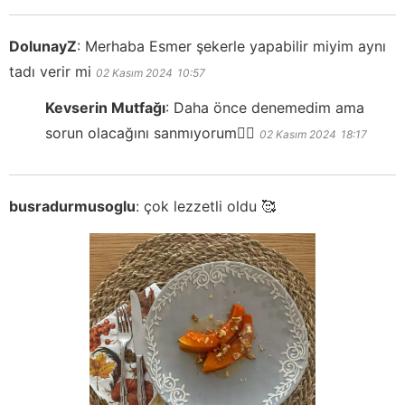
DolunayZ
:
Merhaba Esmer şekerle yapabilir miyim aynı
tadı verir mi
02 Kasım 2024
10:57
Kevserin Mutfağı
:
Daha önce denemedim ama
sorun olacağını sanmıyorum👍🏻
02 Kasım 2024
18:17
busradurmusoglu
:
çok lezzetli oldu 🥰