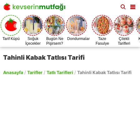
Tarif Küpü
Soğuk
Bugün Ne
Dondurmalar
Taze
Çilekli
İçecekler
Pişirsem?
Fasulye
Tarifleri
Zamanı
Tahinli Kabak Tatlısı Tarifi
Anasayfa
/
Tarifler
/
Tatlı Tarifleri
/
Tahinli Kabak Tatlısı Tarifi