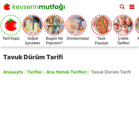
Tarif Küpü
Soğuk
Bugün Ne
Dondurmalar
Taze
Çilekli
İçecekler
Pişirsem?
Fasulye
Tarifleri
Zamanı
Tavuk Dürüm Tarifi
Anasayfa
/
Tarifler
/
Ana Yemek Tarifleri
/
Tavuk Dürüm Tarifi