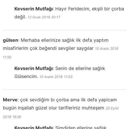
Kevserin Mutfağı
:
Hayır Feridecim, ekşili bir çorba
değil.
12 Ocak 2019
20:17
gülsen
:
Merhaba ellerinize sağlık ilk defa yaptım
misafirlerim çok beğendi sevgiler saygılar
10 Aralık 2018
11:50
Kevserin Mutfağı
:
Senin de ellerine sağlık
Gülsencim.
10 Aralık 2018
11:53
Merve
:
çok sevdiğim bı çorba ama ilk defa yapicam
bugün inşallah güzel olur tarifleriniz muhteşem
20 Eylül
2018
16:26
Kevserin Mutfağı
:
Şimdiden ellerine sağlık