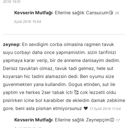
2019
15:51
Kevserin Mutfağı
:
Ellerine sağlık Cansucum😘
26
Eylül 2019
15:54
zeynep
:
En sevdigim corba olmasina ragmen tavuk
suyu corbayi daha once yapmamistim. sizin tarifinizi
yapmaya karar verip, bir de anneme danisayim dedim.
Derisiz tavuktan olmaz, tavuk tadi gelmez, hele sut
koyarsan hic tadini alamazsin dedi. Ben oyumu size
guvenmekten yana kullandim. Gogus etinden, sut ile
yaptim ve herkes 2ser tabak icti 🥰 cok lezzetli oldu
pisirirken icine bol karabiber de ekleidm damak zebkime
gore. beni asla pisman etmiyorsunuz ❤
17 Eylül 2019
11:04
Kevserin Mutfağı
:
Ellerine sağlık Zeynepçim😊
17