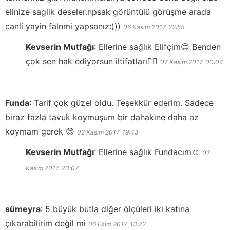
elinize saglik deseler.npsak görüntülü görüşme arada
canli yayin falnmi yapsanız:)))
06 Kasım 2017
22:55
Kevserin Mutfağı
:
Ellerine sağlık Elifçim😊 Benden
çok sen hak ediyorsun iltifatları👍🏻
07 Kasım 2017
00:04
Funda
:
Tarif çok güzel oldu. Teşekkür ederim. Sadece
biraz fazla tavuk koymuşum bir dahakine daha az
koymam gerek 😊
02 Kasım 2017
19:43
Kevserin Mutfağı
:
Ellerine sağlık Fundacım☺️
02
Kasım 2017
20:07
sümeyra
:
5 büyük butla diğer ölçüleri iki katına
çıkarabilirim değil mi
06 Ekim 2017
13:22