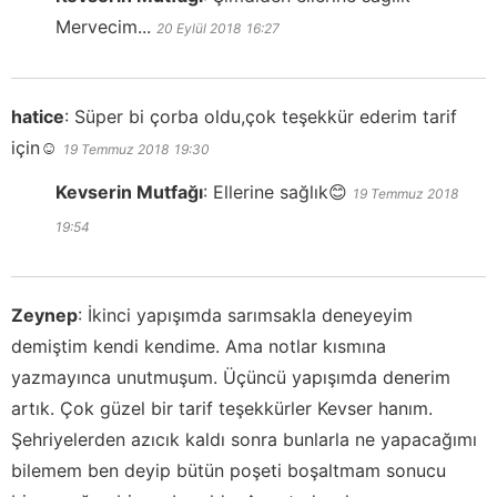
Mervecim...
20 Eylül 2018
16:27
hatice
:
Süper bi çorba oldu,çok teşekkür ederim tarif
için☺️
19 Temmuz 2018
19:30
Kevserin Mutfağı
:
Ellerine sağlık😊
19 Temmuz 2018
19:54
Zeynep
:
İkinci yapışımda sarımsakla deneyeyim
demiştim kendi kendime. Ama notlar kısmına
yazmayınca unutmuşum. Üçüncü yapışımda denerim
artık. Çok güzel bir tarif teşekkürler Kevser hanım.
Şehriyelerden azıcık kaldı sonra bunlarla ne yapacağımı
bilemem ben deyip bütün poşeti boşaltmam sonucu