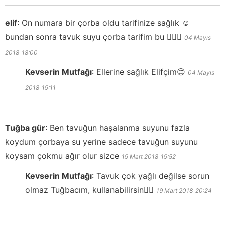
elif
:
On numara bir çorba oldu tarifinize sağlık ☺️
bundan sonra tavuk suyu çorba tarifim bu 👍🏻💐
04 Mayıs
2018
18:00
Kevserin Mutfağı
:
Ellerine sağlık Elifçim😊
04 Mayıs
2018
19:11
Tuğba gür
:
Ben tavuğun haşalanma suyunu fazla
koydum çorbaya su yerine sadece tavuğun suyunu
koysam çokmu ağır olur sizce
19 Mart 2018
19:52
Kevserin Mutfağı
:
Tavuk çok yağlı değilse sorun
olmaz Tuğbacım, kullanabilirsin👍🏻
19 Mart 2018
20:24