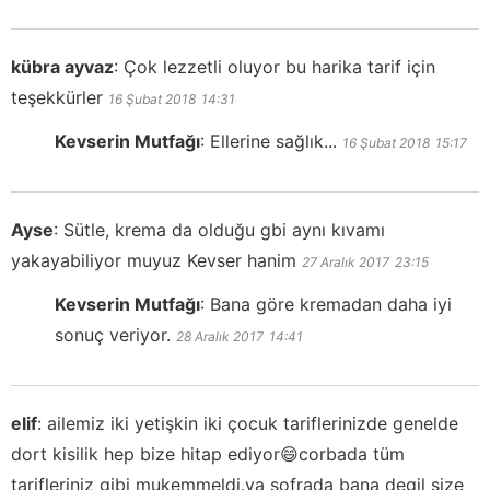
kübra ayvaz
:
Çok lezzetli oluyor bu harika tarif için
teşekkürler
16 Şubat 2018
14:31
Kevserin Mutfağı
:
Ellerine sağlık...
16 Şubat 2018
15:17
Ayse
:
Sütle, krema da olduğu gbi aynı kıvamı
yakayabiliyor muyuz Kevser hanim
27 Aralık 2017
23:15
Kevserin Mutfağı
:
Bana göre kremadan daha iyi
sonuç veriyor.
28 Aralık 2017
14:41
elif
:
ailemiz iki yetişkin iki çocuk tariflerinizde genelde
dort kisilik hep bize hitap ediyor😄corbada tüm
tarifleriniz gibi mukemmeldi.ya sofrada bana degil size