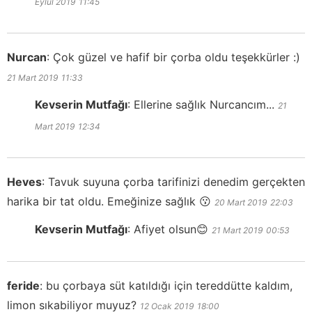
Eylül 2019
11:45
Nurcan
:
Çok güzel ve hafif bir çorba oldu teşekkürler :)
21 Mart 2019
11:33
Kevserin Mutfağı
:
Ellerine sağlık Nurcancım...
21
Mart 2019
12:34
Heves
:
Tavuk suyuna çorba tarifinizi denedim gerçekten
harika bir tat oldu. Emeğinize sağlık 😗
20 Mart 2019
22:03
Kevserin Mutfağı
:
Afiyet olsun😊
21 Mart 2019
00:53
feride
:
bu çorbaya süt katıldığı için tereddütte kaldım,
limon sıkabiliyor muyuz?
12 Ocak 2019
18:00