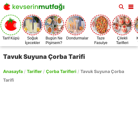
Tarif Küpü
Soğuk
Bugün Ne
Dondurmalar
Taze
Çilekli
İçecekler
Pişirsem?
Fasulye
Tarifleri
Zamanı
Tavuk Suyuna Çorba Tarifi
Anasayfa
/
Tarifler
/
Çorba Tarifleri
/
Tavuk Suyuna Çorba
Tarifi