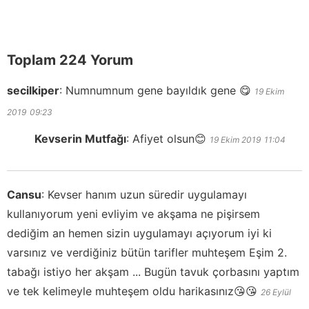
Toplam 224 Yorum
secilkiper
:
Numnumnum gene bayıldık gene 😋
19 Ekim
2019
09:23
Kevserin Mutfağı
:
Afiyet olsun😊
19 Ekim 2019
11:04
Cansu
:
Kevser hanım uzun süredir uygulamayı
kullanıyorum yeni evliyim ve akşama ne pişirsem
dediğim an hemen sizin uygulamayı açıyorum iyi ki
varsınız ve verdiğiniz bütün tarifler muhteşem Eşim 2.
tabağı istiyo her akşam ... Bugün tavuk çorbasını yaptım
ve tek kelimeyle muhteşem oldu harikasınız😘😘
26 Eylül