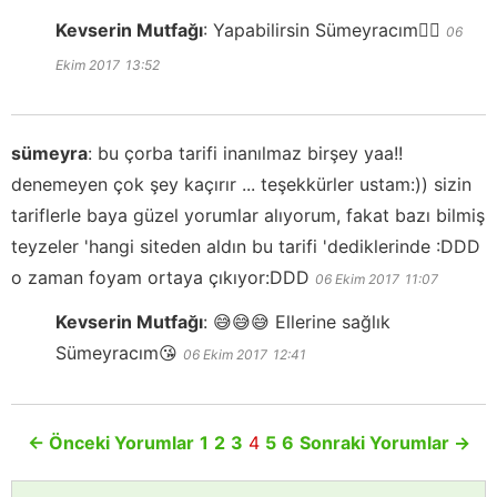
Kevserin Mutfağı
:
Yapabilirsin Sümeyracım👍🏻
06
Ekim 2017
13:52
sümeyra
:
bu çorba tarifi inanılmaz birşey yaa!!
denemeyen çok şey kaçırır ... teşekkürler ustam:)) sizin
tariflerle baya güzel yorumlar alıyorum, fakat bazı bilmiş
teyzeler 'hangi siteden aldın bu tarifi 'dediklerinde :DDD
o zaman foyam ortaya çıkıyor:DDD
06 Ekim 2017
11:07
Kevserin Mutfağı
:
😅😅😅 Ellerine sağlık
Sümeyracım😘
06 Ekim 2017
12:41
←
Önceki Yorumlar
1
2
3
4
5
6
Sonraki Yorumlar
→