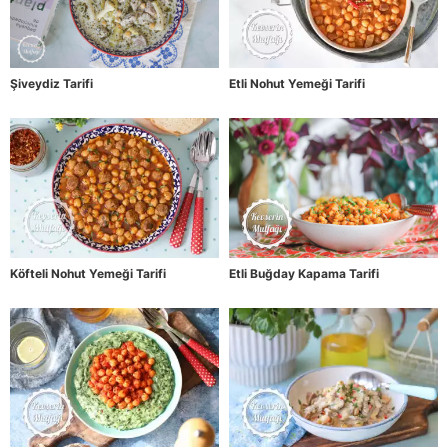
Şiveydiz Tarifi
Etli Nohut Yemeği Tarifi
Köfteli Nohut Yemeği Tarifi
Etli Buğday Kapama Tarifi