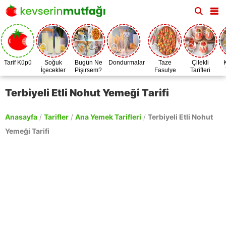
Tarif Küpü
Soğuk
Bugün Ne
Dondurmalar
Taze
Çilekli
İçecekler
Pişirsem?
Fasulye
Tarifleri
Zamanı
Terbiyeli Etli Nohut Yemeği Tarifi
Anasayfa
/
Tarifler
/
Ana Yemek Tarifleri
/
Terbiyeli Etli Nohut
Yemeği Tarifi