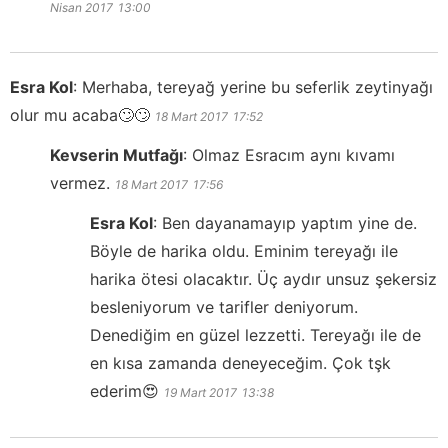
Nisan 2017
13:00
Esra Kol
:
Merhaba, tereyağ yerine bu seferlik zeytinyağı
olur mu acaba🙄🙄
18 Mart 2017
17:52
Kevserin Mutfağı
:
Olmaz Esracım aynı kıvamı
vermez.
18 Mart 2017
17:56
Esra Kol
:
Ben dayanamayıp yaptım yine de.
Böyle de harika oldu. Eminim tereyağı ile
harika ötesi olacaktır. Üç aydır unsuz şekersiz
besleniyorum ve tarifler deniyorum.
Denediğim en güzel lezzetti. Tereyağı ile de
en kısa zamanda deneyeceğim. Çok tşk
ederim😍
19 Mart 2017
13:38