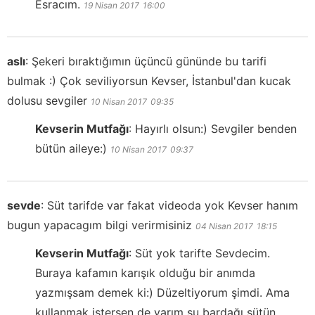
Esracım.
19 Nisan 2017
16:00
aslı
:
Şekeri bıraktığımın üçüncü gününde bu tarifi
bulmak :) Çok seviliyorsun Kevser, İstanbul'dan kucak
dolusu sevgiler
10 Nisan 2017
09:35
Kevserin Mutfağı
:
Hayırlı olsun:) Sevgiler benden
bütün aileye:)
10 Nisan 2017
09:37
sevde
:
Süt tarifde var fakat videoda yok Kevser hanım
bugun yapacagım bilgi verirmisiniz
04 Nisan 2017
18:15
Kevserin Mutfağı
:
Süt yok tarifte Sevdecim.
Buraya kafamın karışık olduğu bir anımda
yazmışsam demek ki:) Düzeltiyorum şimdi. Ama
kullanmak istersen de yarım su bardağı sütün