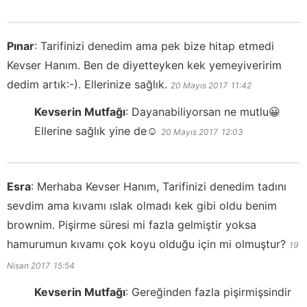
Pınar
:
Tarifinizi denedim ama pek bize hitap etmedi
Kevser Hanım. Ben de diyetteyken kek yemeyiveririm
dedim artık:-). Ellerinize sağlık.
20 Mayıs 2017
11:42
Kevserin Mutfağı
:
Dayanabiliyorsan ne mutlu😀
Ellerine sağlık yine de☺️
20 Mayıs 2017
12:03
Esra
:
Merhaba Kevser Hanım, Tarifinizi denedim tadını
sevdim ama kıvamı ıslak olmadı kek gibi oldu benim
brownim. Pişirme süresi mi fazla gelmiştir yoksa
hamurumun kıvamı çok koyu olduğu için mi olmuştur?
19
Nisan 2017
15:54
Kevserin Mutfağı
:
Gereğinden fazla pişirmişsindir