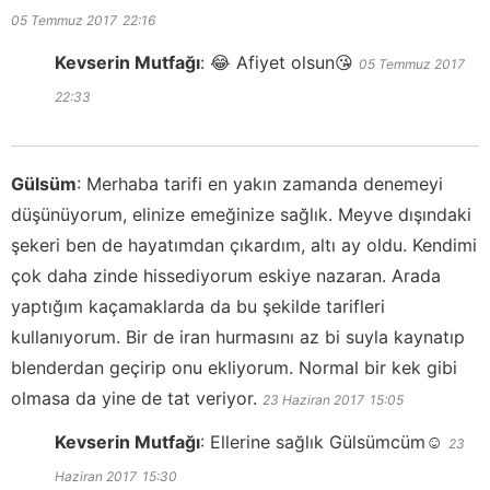
05 Temmuz 2017
22:16
Kevserin Mutfağı
:
😂 Afiyet olsun😘
05 Temmuz 2017
22:33
Gülsüm
:
Merhaba tarifi en yakın zamanda denemeyi
düşünüyorum, elinize emeğinize sağlık. Meyve dışındaki
şekeri ben de hayatımdan çıkardım, altı ay oldu. Kendimi
çok daha zinde hissediyorum eskiye nazaran. Arada
yaptığım kaçamaklarda da bu şekilde tarifleri
kullanıyorum. Bir de iran hurmasını az bi suyla kaynatıp
blenderdan geçirip onu ekliyorum. Normal bir kek gibi
olmasa da yine de tat veriyor.
23 Haziran 2017
15:05
Kevserin Mutfağı
:
Ellerine sağlık Gülsümcüm☺️
23
Haziran 2017
15:30