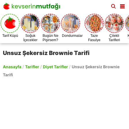
Tarif Küpü
Soğuk
Bugün Ne
Dondurmalar
Taze
Çilekli
İçecekler
Pişirsem?
Fasulye
Tarifleri
Zamanı
Unsuz Şekersiz Brownie Tarifi
Anasayfa
/
Tarifler
/
Diyet Tarifler
/
Unsuz Şekersiz Brownie
Tarifi