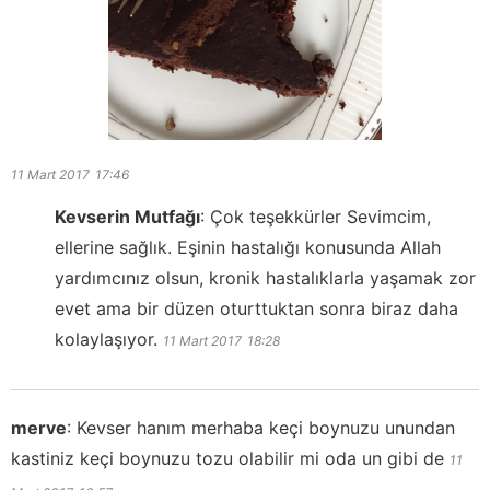
11 Mart 2017
17:46
Kevserin Mutfağı
:
Çok teşekkürler Sevimcim,
ellerine sağlık. Eşinin hastalığı konusunda Allah
yardımcınız olsun, kronik hastalıklarla yaşamak zor
evet ama bir düzen oturttuktan sonra biraz daha
kolaylaşıyor.
11 Mart 2017
18:28
merve
:
Kevser hanım merhaba keçi boynuzu unundan
kastiniz keçi boynuzu tozu olabilir mi oda un gibi de
11