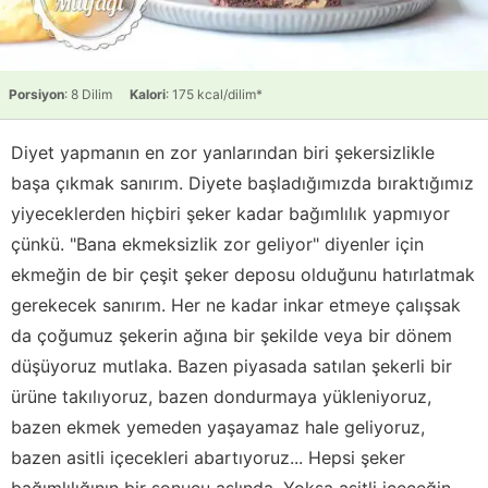
Porsiyon
: 8 Dilim
Kalori
: 175 kcal/dilim*
Diyet yapmanın en zor yanlarından biri şekersizlikle
başa çıkmak sanırım. Diyete başladığımızda bıraktığımız
yiyeceklerden hiçbiri şeker kadar bağımlılık yapmıyor
çünkü. "Bana ekmeksizlik zor geliyor" diyenler için
ekmeğin de bir çeşit şeker deposu olduğunu hatırlatmak
gerekecek sanırım. Her ne kadar inkar etmeye çalışsak
da çoğumuz şekerin ağına bir şekilde veya bir dönem
düşüyoruz mutlaka. Bazen piyasada satılan şekerli bir
ürüne takılıyoruz, bazen dondurmaya yükleniyoruz,
bazen ekmek yemeden yaşayamaz hale geliyoruz,
bazen asitli içecekleri abartıyoruz... Hepsi şeker
bağımlılığının bir sonucu aslında. Yoksa asitli içeceğin