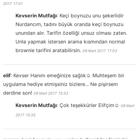
2017
17:01
Kevserin Mutfağı
:
Keçi boynuzu unu şekerlidir
Nurdancım, tadını büyük oranda keçi boynuzu
unundan alır. Tarifin özelliği unsuz olması zaten.
Unla yapmak istersen arama kısmından normal
brownie tarifini aratabilirsin.
08 Mart 2017
17:03
elif
:
Kevser Hanım emeğinize sağlık☺️ Muhteşem bir
uygulama hediye etmişsiniz bizlere... Ne pişirsem
derdine son!
08 Mart 2017
15:33
Kevserin Mutfağı
:
Çok teşekkürler Elifçim☺️
08 Mart
2017
15:35