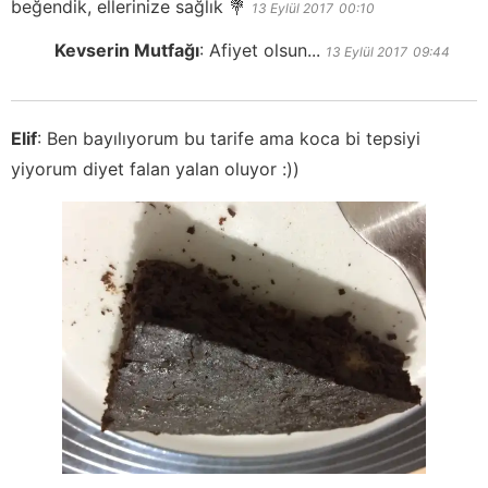
beğendik, ellerinize sağlık 💐
13 Eylül 2017
00:10
Kevserin Mutfağı
:
Afiyet olsun...
13 Eylül 2017
09:44
Elif
:
Ben bayılıyorum bu tarife ama koca bi tepsiyi
yiyorum diyet falan yalan oluyor :))