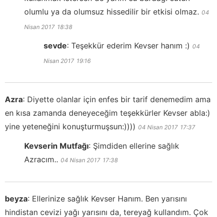
olumlu ya da olumsuz hissedilir bir etkisi olmaz.
04
Nisan 2017
18:38
sevde
:
Teşekkür ederim Kevser hanım :)
04
Nisan 2017
19:16
Azra
:
Diyette olanlar için enfes bir tarif denemedim ama
en kısa zamanda deneyeceğim teşekkürler Kevser abla:)
yine yeteneğini konuşturmuşsun:))))
04 Nisan 2017
17:37
Kevserin Mutfağı
:
Şimdiden ellerine sağlık
Azracım..
04 Nisan 2017
17:38
beyza
:
Ellerinize sağlık Kevser Hanım. Ben yarısını
hindistan cevizi yağı yarısını da, tereyağ kullandım. Çok