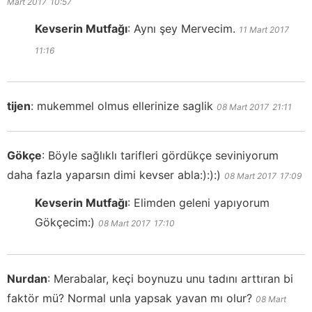
Mart 2017
10:57
Kevserin Mutfağı
:
Aynı şey Mervecim.
11 Mart 2017
11:16
tijen
:
mukemmel olmus ellerinize saglik
08 Mart 2017
21:11
Gökçe
:
Böyle sağlıklı tarifleri gördükçe seviniyorum
daha fazla yaparsın dimi kevser abla:):):)
08 Mart 2017
17:09
Kevserin Mutfağı
:
Elimden geleni yapıyorum
Gökçecim:)
08 Mart 2017
17:10
Nurdan
:
Merabalar, keçi boynuzu unu tadını arttıran bi
faktör mü? Normal unla yapsak yavan mı olur?
08 Mart