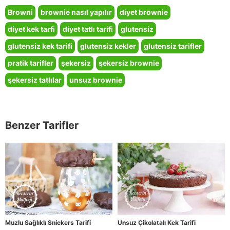
Browni
brownie nasıl yapılır
diyet brownie
diyet kek tarfi
diyet tatlı tarifi
glutensiz
glutensiz kek tarifi
glutensiz kekler
glutensiz tarifler
pratik tarifler
şekersiz
şekersiz brownie
şekersiz tatlılar
unsuz brownie
Benzer Tarifler
Muzlu Sağlıklı Snickers Tarifi
Unsuz Çikolatalı Kek Tarifi