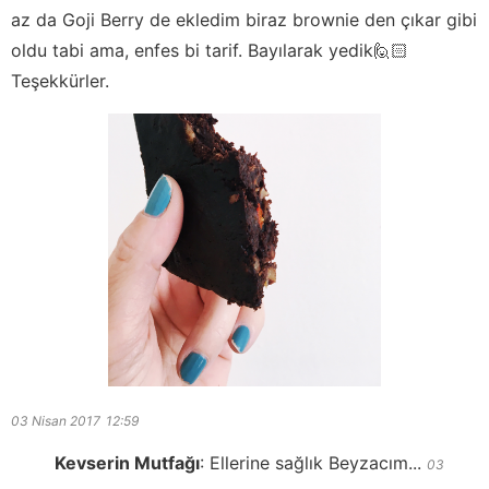
az da Goji Berry de ekledim biraz brownie den çıkar gibi
oldu tabi ama, enfes bi tarif. Bayılarak yedik🙋🏻
Teşekkürler.
03 Nisan 2017
12:59
Kevserin Mutfağı
:
Ellerine sağlık Beyzacım...
03