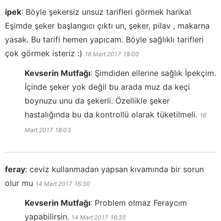
ipek
:
Böyle şekersiz unsuz tarifleri görmek harika!
Eşimde şeker başlangıcı çıktı un, şeker, pilav , makarna
yasak. Bu tarifi hemen yapıcam. Böyle sağlıklı tarifleri
çok görmek isteriz :)
16 Mart 2017
18:00
Kevserin Mutfağı
:
Şimdiden ellerine sağlık İpekçim.
İçinde şeker yok değil bu arada muz da keçi
boynuzu unu da şekerli. Özellikle şeker
hastalığında bu da kontrollü olarak tüketilmeli.
16
Mart 2017
18:03
feray
:
ceviz​ kullanmadan yapsan kıvamında bir sorun
olur mu
14 Mart 2017
16:30
Kevserin Mutfağı
:
Problem olmaz Feraycım
yapabilirsin.
14 Mart 2017
16:35