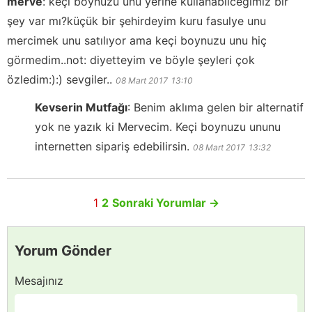
merve
:
keçi boynuzu unu yerine kullanabilceğimiz bir
şey var mı?küçük bir şehirdeyim kuru fasulye unu
mercimek unu satılıyor ama keçi boynuzu unu hiç
görmedim..not: diyetteyim ve böyle şeyleri çok
özledim:):) sevgiler..
08 Mart 2017
13:10
Kevserin Mutfağı
:
Benim aklıma gelen bir alternatif
yok ne yazık ki Mervecim. Keçi boynuzu ununu
internetten sipariş edebilirsin.
08 Mart 2017
13:32
1
2
Sonraki Yorumlar
→
Yorum Gönder
Mesajınız