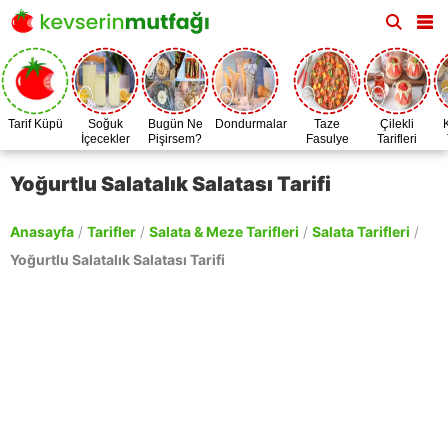
Tarif Küpü
Soğuk
Bugün Ne
Dondurmalar
Taze
Çilekli
İçecekler
Pişirsem?
Fasulye
Tarifleri
Zamanı
Yoğurtlu Salatalık Salatası Tarifi
Anasayfa
/
Tarifler
/
Salata & Meze Tarifleri
/
Salata Tarifleri
/
Yoğurtlu Salatalık Salatası Tarifi