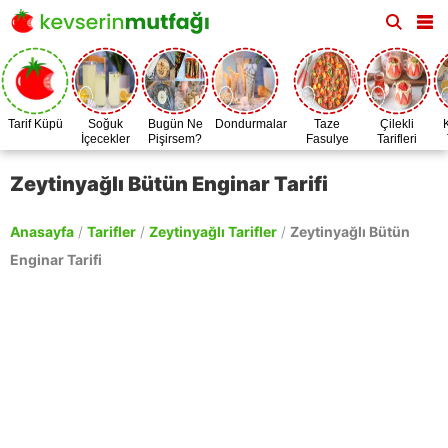
Tarif Küpü
Soğuk
Bugün Ne
Dondurmalar
Taze
Çilekli
İçecekler
Pişirsem?
Fasulye
Tarifleri
Zamanı
Zeytinyağlı Bütün Enginar Tarifi
Anasayfa
/
Tarifler
/
Zeytinyağlı Tarifler
/
Zeytinyağlı Bütün
Enginar Tarifi