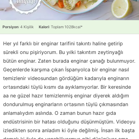
Porsiyon
: 4 Kişilik
Kalori
: Toplam 1028kcal*
Her yıl farklı bir enginar tarifini takıntı haline getirip
sürekli onu pişiriyorum. Bu yılki takıntım zeytinyağlı
bütün enginar. Zaten burada enginar çanağı bulunmuyor.
Geçenlerde karşıma çıkan İspanyolca bir enginar nasıl
temizlenir videosundan gördüğüm kadarıyla enginarın
ortasındaki tüylü kısmı da ayıklamıyorlar. Bir keresinde
aa ne güzel hazır temizlenmiş enginar diyerek aldığım
dondurulmuş enginarların ortasının tüylü çıkmasından
anlamalıydım aslında. O zaman bunun hazır gıda
endüstrisinin bir hatası olduğunu düşünmüştüm. Videoyu
izledikten sonra anladım ki öyle değilmiş. İnsan ilk başta
demek ki öyle de yenebiliyormuş gibi düşünüyor ama