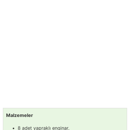
Malzemeler
8 adet yapraklı enginar,