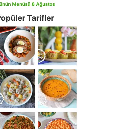
ünün Menüsü 8 Ağustos
opüler Tarifler