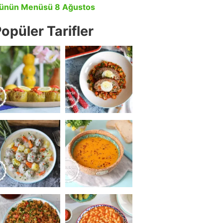
ünün Menüsü 8 Ağustos
opüler Tarifler