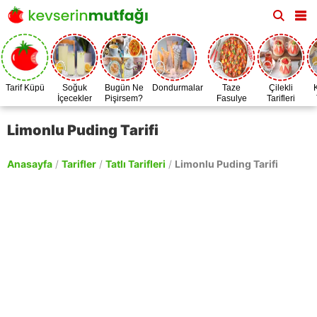
Tarif Küpü
Soğuk
Bugün Ne
Dondurmalar
Taze
Çilekli
İçecekler
Pişirsem?
Fasulye
Tarifleri
Zamanı
Limonlu Puding Tarifi
Anasayfa
/
Tarifler
/
Tatlı Tarifleri
/
Limonlu Puding Tarifi