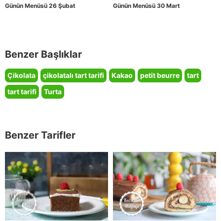
Günün Menüsü 26 Şubat
Günün Menüsü 30 Mart
Benzer Başlıklar
Çikolata
çikolatalı tart tarifi
Kakao
petit beurre
tart
tart tarifi
Turta
Benzer Tarifler