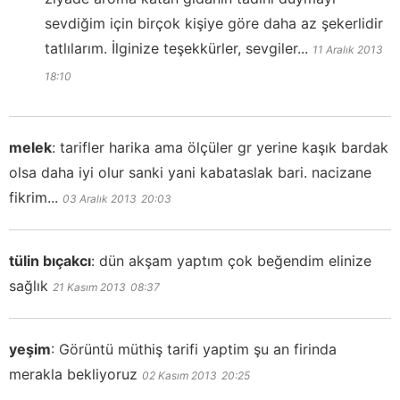
sevdiğim için birçok kişiye göre daha az şekerlidir
tatlılarım. İlginize teşekkürler, sevgiler...
11 Aralık 2013
18:10
melek
:
tarifler harika ama ölçüler gr yerine kaşık bardak
olsa daha iyi olur sanki yani kabataslak bari. nacizane
fikrim...
03 Aralık 2013
20:03
tülin bıçakcı
:
dün akşam yaptım çok beğendim elinize
sağlık
21 Kasım 2013
08:37
yeşim
:
Görüntü müthiş tarifi yaptim şu an firinda
merakla bekliyoruz
02 Kasım 2013
20:25