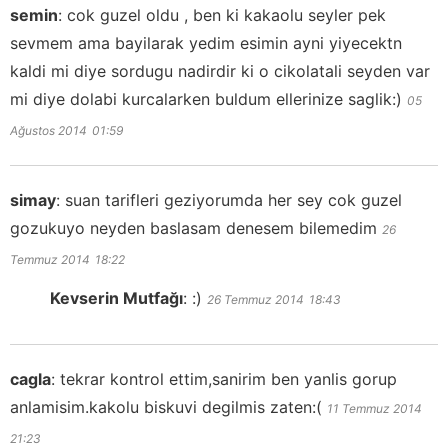
semin
:
cok guzel oldu , ben ki kakaolu seyler pek
sevmem ama bayilarak yedim esimin ayni yiyecektn
kaldi mi diye sordugu nadirdir ki o cikolatali seyden var
mi diye dolabi kurcalarken buldum ellerinize saglik:)
05
Ağustos 2014
01:59
simay
:
suan tarifleri geziyorumda her sey cok guzel
gozukuyo neyden baslasam denesem bilemedim
26
Temmuz 2014
18:22
Kevserin Mutfağı
:
:)
26 Temmuz 2014
18:43
cagla
:
tekrar kontrol ettim,sanirim ben yanlis gorup
anlamisim.kakolu biskuvi degilmis zaten:(
11 Temmuz 2014
21:23