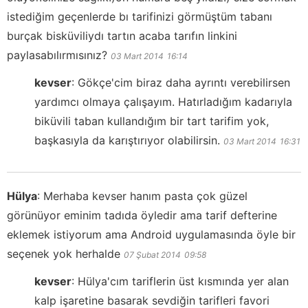
istediğim geçenlerde bı tarifinizi görmüştüm tabanı
burçak bisküviliydı tartın acaba tarıfın linkini
paylasabılırmısınız?
03 Mart 2014
16:14
kevser
:
Gökçe'cim biraz daha ayrıntı verebilirsen
yardımcı olmaya çalışayım. Hatırladığım kadarıyla
biküvili taban kullandığım bir tart tarifim yok,
başkasıyla da karıştırıyor olabilirsin.
03 Mart 2014
16:31
Hülya
:
Merhaba kevser hanım pasta çok güzel
görünüyor eminim tadıda öyledir ama tarif defterine
eklemek istiyorum ama Android uygulamasında öyle bir
seçenek yok herhalde
07 Şubat 2014
09:58
kevser
:
Hülya'cım tariflerin üst kısmında yer alan
kalp işaretine basarak sevdiğin tarifleri favori