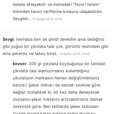
listene ekleyebilir ve menüdeki "favori listem"
linkinden favori tariflerine kolayca ulaşabilirsin.
Sevgiler...
07 Şubat 2014
10:57
Sevgi
:
merhaba ben de şimdi denedim ama dediğiniz
gibi yoğun bir çikolata tadı yok, görüntü resimdeki gibi
ama şekersiz ve tatsız biraz..
11 Aralık 2013
17:43
kevser
:
200 gr çikolata koyduğunuz bir tatlıdan
çikolata tadı alamıyorsanız kullandığınız
çikolatanın markasını hemen değiştirmelisiniz
bence:) Şeker miktarı da damak zevkine göre
değişir muhakkak ki, bir kez daha deneyecek
olursanız şeker miktarını arttırabilirsiniz damak
zevkinize göre. Ben tatlılarda şeker tadından
ziyade aroma katan gıdanın tadını duymayı