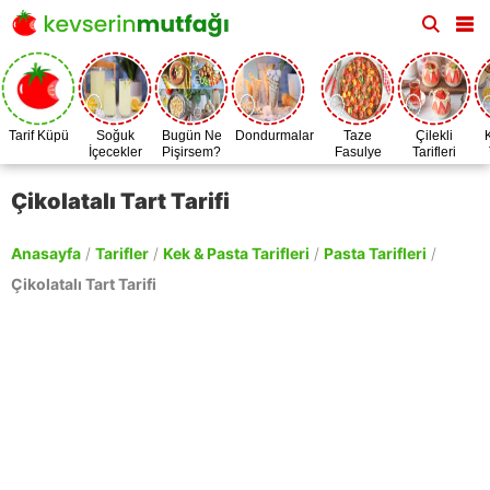
Tarif Küpü
Soğuk
Bugün Ne
Dondurmalar
Taze
Çilekli
İçecekler
Pişirsem?
Fasulye
Tarifleri
Zamanı
Çikolatalı Tart Tarifi
Anasayfa
/
Tarifler
/
Kek & Pasta Tarifleri
/
Pasta Tarifleri
/
Çikolatalı Tart Tarifi