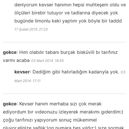
deniyorum kevser hanımın hepsi muhteşem oldu ve
ölçüleri birebir tutuyor ve tadlarına diyecek yok
bugünde limonlu keki yaptım yok böyle bir taddd
17 Şubat 2015
21:23
gokce
:
Hım olabılır tabanı burçak bisküvili bı tarıfınız
varmı acaba
03 Mart 2014
16:45
kevser
:
Dediğim gibi hatırladığım kadarıyla yok.
03
Mart 2014
17:11
gokce
:
Kevser hanım merhaba sızı çok merak
ediyordum bır vıdeonuzu izleyerek merakımı gıderdim:)
çoğu tarıfınızı yapıyorum sonuç mükemmel
oluyor.elinize sağlık:)on numara beş yıldız:) sıze sormak