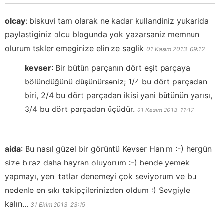
olcay
:
biskuvi tam olarak ne kadar kullandiniz yukarida
paylastiginiz olcu blogunda yok yazarsaniz memnun
olurum tskler emeginize elinize saglik
01 Kasım 2013
09:12
kevser
:
Bir bütün parçanın dört eşit parçaya
bölündüğünü düşünürseniz; 1/4 bu dört parçadan
biri, 2/4 bu dört parçadan ikisi yani bütünün yarısı,
3/4 bu dört parçadan üçüdür.
01 Kasım 2013
11:17
aida
:
Bu nasıl güzel bir görüntü Kevser Hanım :-) hergün
size biraz daha hayran oluyorum :-) bende yemek
yapmayı, yeni tatlar denemeyi çok seviyorum ve bu
nedenle en sıkı takipçilerinizden oldum :) Sevgiyle
kalın...
31 Ekim 2013
23:19