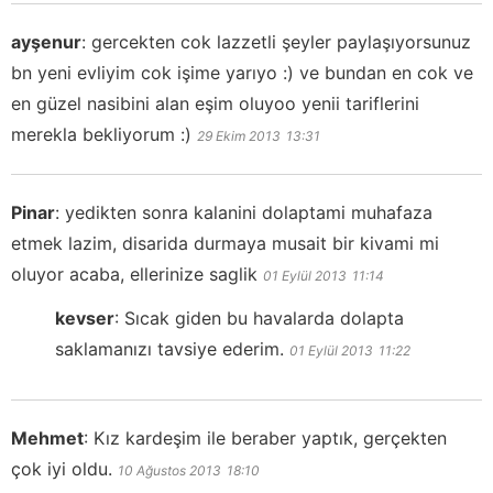
ayşenur
:
gercekten cok lazzetli şeyler paylaşıyorsunuz
bn yeni evliyim cok işime yarıyo :) ve bundan en cok ve
en güzel nasibini alan eşim oluyoo yenii tariflerini
merekla bekliyorum :)
29 Ekim 2013
13:31
Pinar
:
yedikten sonra kalanini dolaptami muhafaza
etmek lazim, disarida durmaya musait bir kivami mi
oluyor acaba, ellerinize saglik
01 Eylül 2013
11:14
kevser
:
Sıcak giden bu havalarda dolapta
saklamanızı tavsiye ederim.
01 Eylül 2013
11:22
Mehmet
:
Kız kardeşim ile beraber yaptık, gerçekten
çok iyi oldu.
10 Ağustos 2013
18:10