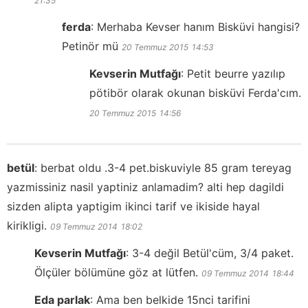
21:35
ferda
:
Merhaba Kevser hanım Bisküvi hangisi?
Petinör mü
20 Temmuz 2015
14:53
Kevserin Mutfağı
:
Petit beurre yazılıp
pötibör olarak okunan bisküvi Ferda'cım.
20 Temmuz 2015
14:56
betül
:
berbat oldu .3-4 pet.biskuviyle 85 gram tereyag
yazmissiniz nasil yaptiniz anlamadim? alti hep dagildi
sizden alipta yaptigim ikinci tarif ve ikiside hayal
kirikligi.
09 Temmuz 2014
18:02
Kevserin Mutfağı
:
3-4 değil Betül'cüm, 3/4 paket.
Ölçüler bölümüne göz at lütfen.
09 Temmuz 2014
18:44
Eda parlak
:
Ama ben belkide 15nci tarifini