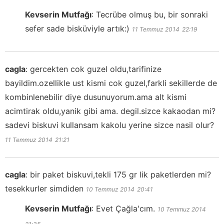
Kevserin Mutfağı
:
Tecrübe olmuş bu, bir sonraki
sefer sade bisküviyle artık:)
11 Temmuz 2014
22:19
cagla
:
gercekten cok guzel oldu,tarifinize
bayildim.ozellikle ust kismi cok guzel,farkli sekillerde de
kombinlenebilir diye dusunuyorum.ama alt kismi
acimtirak oldu,yanik gibi ama. degil.sizce kakaodan mi?
sadevi biskuvi kullansam kakolu yerine sizce nasil olur?
11 Temmuz 2014
21:21
cagla
:
bir paket biskuvi,tekli 175 gr lik paketlerden mi?
tesekkurler simdiden
10 Temmuz 2014
20:41
Kevserin Mutfağı
:
Evet Çağla'cım.
10 Temmuz 2014