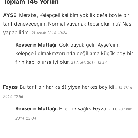
Toplam 145 Yorum
AYŞE
:
Meraba, Kelepçeli kalibim yok ilk defa boyle bir
tarif deneyecegim. Normal yuvarlak tepsi olur mu? Nasil
yapabilirim.
21 Aralık 2014
10:24
Kevserin Mutfağı
:
Çok büyük gelir Ayşe'cim,
kelepçeli olmakmzorunda değil ama küçük boy bir
fırın kabı olursa iyi olur.
21 Aralık 2014
12:24
Feyza
:
Bu tarif bir harika :)) yiyen herkes bayildi..
13 Ekim
2014
22:56
Kevserin Mutfağı
:
Ellerine sağlık Feyza'cım.
13 Ekim
2014
23:04