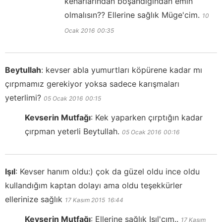
kenarlarından boşandığından emin
olmalısın?? Ellerine sağlık Müge'cim.
10
Ocak 2016
00:35
Beytullah
:
kevser abla yumurtları köpürene kadar mı
çırpmamız gerekiyor yoksa sadece karışmaları
yeterlimi?
05 Ocak 2016
00:15
Kevserin Mutfağı
:
Kek yaparken çırptığın kadar
çırpman yeterli Beytullah.
05 Ocak 2016
00:16
Işıl
:
Kevser hanım oldu:) çok da güzel oldu ince oldu
kullandığım kaptan dolayı ama oldu teşekkürler
ellerinize sağlık
17 Kasım 2015
16:44
Kevserin Mutfağı
:
Ellerine sağlık Işıl'cım..
17 Kasım