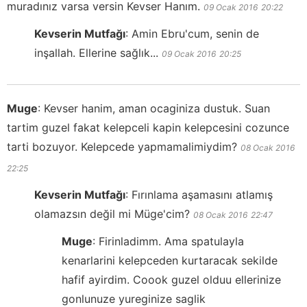
muradınız varsa versin Kevser Hanım.
09 Ocak 2016
20:22
Kevserin Mutfağı
:
Amin Ebru'cum, senin de
inşallah. Ellerine sağlık...
09 Ocak 2016
20:25
Muge
:
Kevser hanim, aman ocaginiza dustuk. Suan
tartim guzel fakat kelepceli kapin kelepcesini cozunce
tarti bozuyor. Kelepcede yapmamalimiydim?
08 Ocak 2016
22:25
Kevserin Mutfağı
:
Fırınlama aşamasını atlamış
olamazsın değil mi Müge'cim?
08 Ocak 2016
22:47
Muge
:
Firinladimm. Ama spatulayla
kenarlarini kelepceden kurtaracak sekilde
hafif ayirdim. Coook guzel olduu ellerinize
gonlunuze yureginize saglik