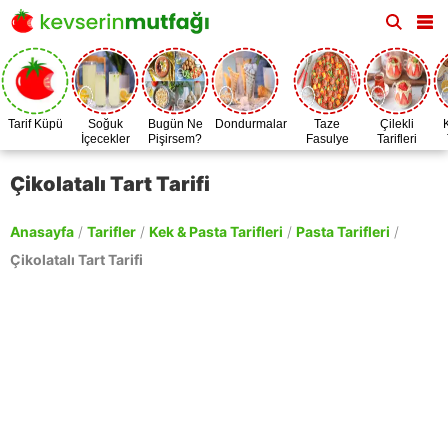
Tarif Küpü
Soğuk
Bugün Ne
Dondurmalar
Taze
Çilekli
İçecekler
Pişirsem?
Fasulye
Tarifleri
Zamanı
Çikolatalı Tart Tarifi
Anasayfa
/
Tarifler
/
Kek & Pasta Tarifleri
/
Pasta Tarifleri
/
Çikolatalı Tart Tarifi