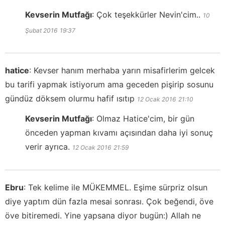
Kevserin Mutfağı
:
Çok teşekkürler Nevin'cim..
10
Şubat 2016
19:37
hatice
:
Kevser hanım merhaba yarın misafirlerim gelcek
bu tarifi yapmak istiyorum ama geceden pişirip sosunu
gündüz döksem olurmu hafif ısıtıp
12 Ocak 2016
21:10
Kevserin Mutfağı
:
Olmaz Hatice'cim, bir gün
önceden yapman kıvamı açısından daha iyi sonuç
verir ayrıca.
12 Ocak 2016
21:59
Ebru
:
Tek kelime ile MÜKEMMEL. Eşime sürpriz olsun
diye yaptım dün fazla mesai sonrası. Çok beğendi, öve
öve bitiremedi. Yine yapsana diyor bugün:) Allah ne