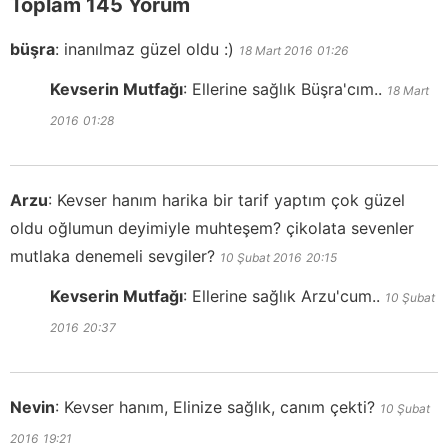
Toplam 145 Yorum
büşra
:
inanılmaz güzel oldu :)
18 Mart 2016
01:26
Kevserin Mutfağı
:
Ellerine sağlık Büşra'cım..
18 Mart
2016
01:28
Arzu
:
Kevser hanım harika bir tarif yaptım çok güzel
oldu oğlumun deyimiyle muhteşem? çikolata sevenler
mutlaka denemeli sevgiler?
10 Şubat 2016
20:15
Kevserin Mutfağı
:
Ellerine sağlık Arzu'cum..
10 Şubat
2016
20:37
Nevin
:
Kevser hanım, Elinize sağlık, canım çekti?
10 Şubat
2016
19:21