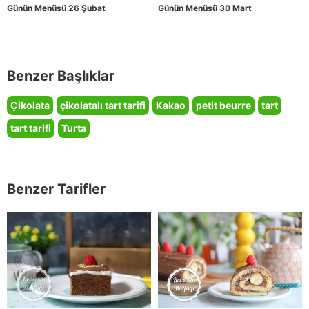
Günün Menüsü 26 Şubat
Günün Menüsü 30 Mart
Benzer Başlıklar
Çikolata
çikolatalı tart tarifi
Kakao
petit beurre
tart
tart tarifi
Turta
Benzer Tarifler