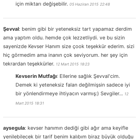
için miktarı değişebilir.
05 Haziran 2015
22:48
Şevval
:
benim gibi bir yeteneksiz tart yapamaz derdim
ama yaptım oldu. hemde çok lezzetliydi. ve bu sizin
sayenizde Kevser Hanım size çook teşekkür ederim. sizi
hiç görmedim ama inanın çok seviyorum. her şey için
tekrardan teşekkürler.
12 Mart 2015
18:23
Kevserin Mutfağı
:
Ellerine sağlık Şevval'cim.
Demek ki yeteneksiz falan değilmişsin sadece iyi
bir yönlendirmeye ihtiyacın varmış:) Sevgiler...
12
Mart 2015
18:31
aysegula
:
kevser hanımın dediği gibi ağır ama keyifle
yenilebilecek bir tarif benim kalıbım biraz büyük olduğu