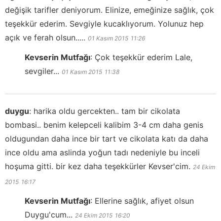
değişik tarifler deniyorum. Elinize, emeğinize sağlık, çok
teşekkür ederim. Sevgiyle kucaklıyorum. Yolunuz hep
açık ve ferah olsun.....
01 Kasım 2015
11:26
Kevserin Mutfağı
:
Çok teşekkür ederim Lale,
sevgiler...
01 Kasım 2015
11:38
duygu
:
harika oldu gercekten.. tam bir cikolata
bombasi.. benim kelepceli kalibim 3-4 cm daha genis
oldugundan daha ince bir tart ve cikolata katı da daha
ince oldu ama aslinda yoğun tadı nedeniyle bu inceli
hoşuma gitti. bir kez daha teşekkürler Kevser'cim.
24 Ekim
2015
16:17
Kevserin Mutfağı
:
Ellerine sağlık, afiyet olsun
Duygu'cum...
24 Ekim 2015
16:20