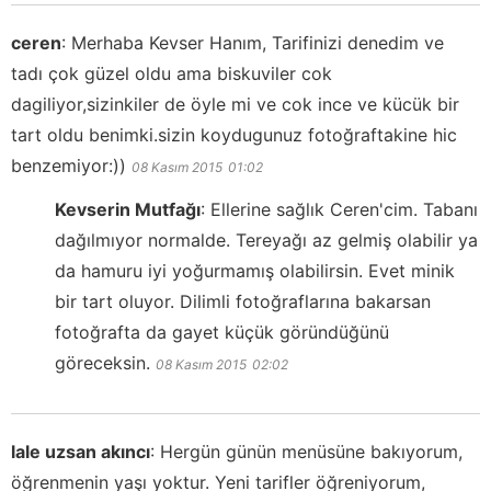
ceren
:
Merhaba Kevser Hanım, Tarifinizi denedim ve
tadı çok güzel oldu ama biskuviler cok
dagiliyor,sizinkiler de öyle mi ve cok ince ve kücük bir
tart oldu benimki.sizin koydugunuz fotoğraftakine hic
benzemiyor:))
08 Kasım 2015
01:02
Kevserin Mutfağı
:
Ellerine sağlık Ceren'cim. Tabanı
dağılmıyor normalde. Tereyağı az gelmiş olabilir ya
da hamuru iyi yoğurmamış olabilirsin. Evet minik
bir tart oluyor. Dilimli fotoğraflarına bakarsan
fotoğrafta da gayet küçük göründüğünü
göreceksin.
08 Kasım 2015
02:02
lale uzsan akıncı
:
Hergün günün menüsüne bakıyorum,
öğrenmenin yaşı yoktur. Yeni tarifler öğreniyorum,