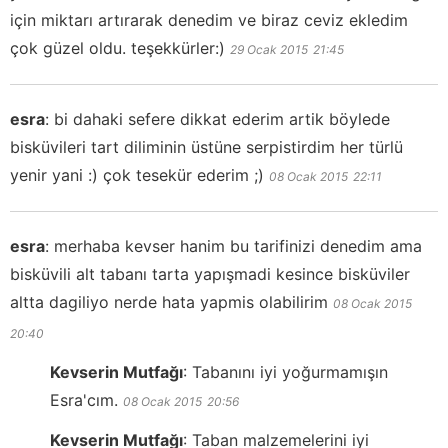
için miktarı artırarak denedim ve biraz ceviz ekledim
çok güzel oldu. teşekkürler:)
29 Ocak 2015
21:45
esra
:
bi dahaki sefere dikkat ederim artik böylede
bisküvileri tart diliminin üstüne serpistirdim her türlü
yenir yani :) çok tesekür ederim ;)
08 Ocak 2015
22:11
esra
:
merhaba kevser hanim bu tarifinizi denedim ama
bisküvili alt tabanı tarta yapışmadi kesince bisküviler
altta dagiliyo nerde hata yapmis olabilirim
08 Ocak 2015
20:40
Kevserin Mutfağı
:
Tabanını iyi yoğurmamışın
Esra'cım.
08 Ocak 2015
20:56
Kevserin Mutfağı
:
Taban malzemelerini iyi