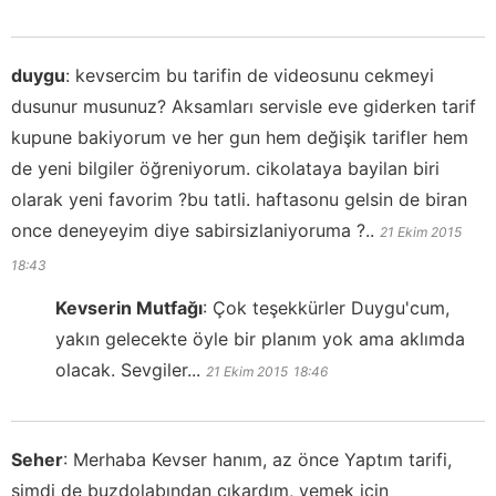
duygu
:
kevsercim bu tarifin de videosunu cekmeyi
dusunur musunuz? Aksamları servisle eve giderken tarif
kupune bakiyorum ve her gun hem değişik tarifler hem
de yeni bilgiler öğreniyorum. cikolataya bayilan biri
olarak yeni favorim ?bu tatli. haftasonu gelsin de biran
once deneyeyim diye sabirsizlaniyoruma ?..
21 Ekim 2015
18:43
Kevserin Mutfağı
:
Çok teşekkürler Duygu'cum,
yakın gelecekte öyle bir planım yok ama aklımda
olacak. Sevgiler...
21 Ekim 2015
18:46
Seher
:
Merhaba Kevser hanım, az önce Yaptım tarifi,
şimdi de buzdolabından çıkardım, yemek için