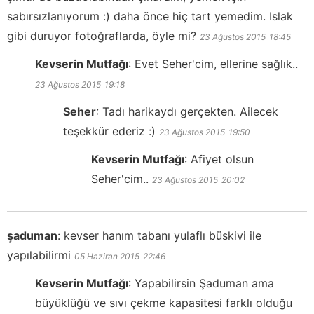
sabırsızlanıyorum :) daha önce hiç tart yemedim. Islak
gibi duruyor fotoğraflarda, öyle mi?
23 Ağustos 2015
18:45
Kevserin Mutfağı
:
Evet Seher'cim, ellerine sağlık..
23 Ağustos 2015
19:18
Seher
:
Tadı harikaydı gerçekten. Ailecek
teşekkür ederiz :)
23 Ağustos 2015
19:50
Kevserin Mutfağı
:
Afiyet olsun
Seher'cim..
23 Ağustos 2015
20:02
şaduman
:
kevser hanım tabanı yulaflı büskivi ile
yapılabilirmi
05 Haziran 2015
22:46
Kevserin Mutfağı
:
Yapabilirsin Şaduman ama
büyüklüğü ve sıvı çekme kapasitesi farklı olduğu