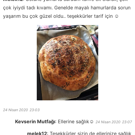
çok iyiydi tadı kıvamı. Genelde mayalı hamurlarda sorun
yaşarım bu çok güzel oldu.. teşekkürler tarif için ☺️
24 Nisan 2020
23:03
Kevserin Mutfağı
:
Ellerine sağlık☺️
24 Nisan 2020
23:07
melek12
:
Teşekkürler sizin de ellerinize sağlık