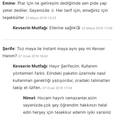
Emine
:
İftar için ne getireyim dediğimde sen pide yap
yeter dediler. Sayenizde ☺️ Her tarif için, emeğiniz için
teşekkürler
23 Mayıs 2019
15:33
Kevserin Mutfağı
:
Ellerine sağlık😘
23 Mayıs 2019
17:09
Şerife
:
Toz maya ile instant maya aynı şey mi Kevser
Hanım?
07 Ocak 2019
16:42
Kevserin Mutfağı
:
Hayır Şerifecim. Kullanım
yöntemleri farklı. Elindeki paketin üzerinde nasıl
kullanman gerektiği yazıyordur, oradaki talimatları
takip et lütfen.
07 Ocak 2019
17:04
Nimet
:
Hocam hayırlı ramazanlar.sizin
sayenizde.çok şey öğrendim hakkınızı helal
edin herşey için tesekkur ederim iyiki varsiniz