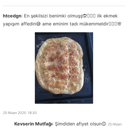
htcedgn
:
En şekilsizi benimki olmuşş🙊🤦🏻‍♀️ ilk ekmek
yapışım affedin😅 ame eminim tadı mükemmeldir💁🏻‍♀️🌸
25 Nisan 2020
18:30
Kevserin Mutfağı
:
Şimdiden afiyet olsun😊
25 Nisan