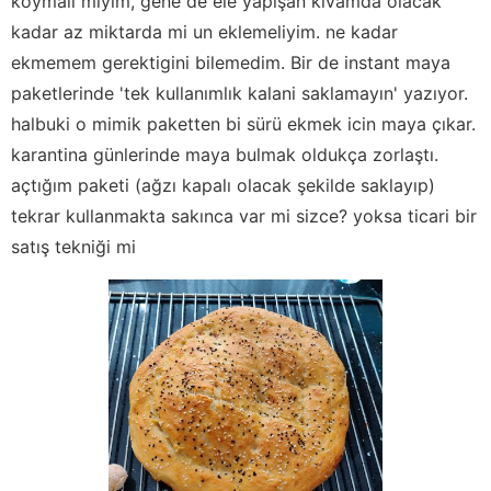
koymali miyim, gene de ele yapışan kıvamda olacak
kadar az miktarda mi un eklemeliyim. ne kadar
ekmemem gerektigini bilemedim. Bir de instant maya
paketlerinde 'tek kullanımlık kalani saklamayın' yazıyor.
halbuki o mimik paketten bi sürü ekmek icin maya çıkar.
karantina günlerinde maya bulmak oldukça zorlaştı.
açtığım paketi (ağzı kapalı olacak şekilde saklayıp)
tekrar kullanmakta sakınca var mi sizce? yoksa ticari bir
satış tekniği mi