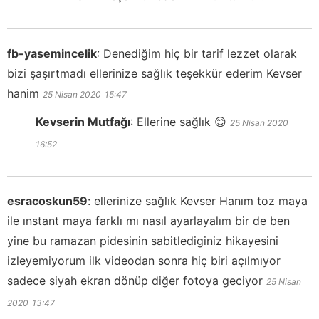
fb-yasemincelik
:
Denediğim hiç bir tarif lezzet olarak
bizi şaşırtmadı ellerinize sağlık teşekkür ederim Kevser
hanim
25 Nisan 2020
15:47
Kevserin Mutfağı
:
Ellerine sağlık 😊
25 Nisan 2020
16:52
esracoskun59
:
ellerinize sağlık Kevser Hanım toz maya
ile ınstant maya farklı mı nasıl ayarlayalım bir de ben
yine bu ramazan pidesinin sabitlediginiz hikayesini
izleyemiyorum ilk videodan sonra hiç biri açılmıyor
sadece siyah ekran dönüp diğer fotoya geciyor
25 Nisan
2020
13:47