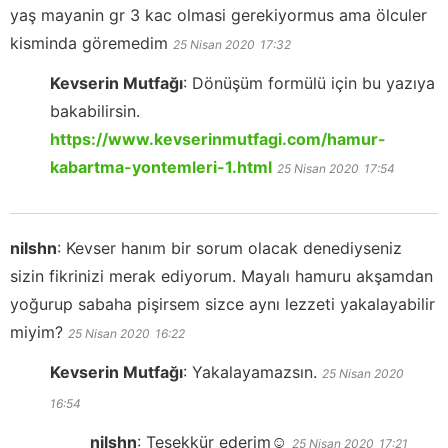
yaş mayanin gr 3 kac olmasi gerekiyormus ama ölculer
kisminda göremedim
25 Nisan 2020
17:32
Kevserin Mutfağı
:
Dönüşüm formülü için bu yazıya
bakabilirsin.
https://www.kevserinmutfagi.com/hamur-
kabartma-yontemleri-1.html
25 Nisan 2020
17:54
nilshn
:
Kevser hanım bir sorum olacak denediyseniz
sizin fikrinizi merak ediyorum. Mayalı hamuru akşamdan
yoğurup sabaha pişirsem sizce aynı lezzeti yakalayabilir
miyim?
25 Nisan 2020
16:22
Kevserin Mutfağı
:
Yakalayamazsın.
25 Nisan 2020
16:54
nilshn
:
Teşekkür ederim☺️
25 Nisan 2020
17:21