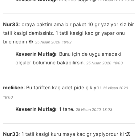
Nur33
:
oraya baktim ama bir paket 10 gr yaziyor siz bir
tatli kasigi demissiniz. 1 tatli kasigi kac gr yapar onu
bilemedim 🙈
25 Nisan 2020
18:02
Kevserin Mutfağı
:
Bunu için de uygulamadaki
ölçüler bölümüne bakabilirsin.
25 Nisan 2020
18:03
meliikee
:
Bu tariften kaç adet pide çıkıyor
25 Nisan 2020
18:00
Kevserin Mutfağı
:
1 tane.
25 Nisan 2020
18:03
Nur33
:
1 tatli kasigi kuru maya kac gr yapiyordur ki 🙈