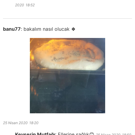
2020
18:52
banu77
:
bakalım nasıl olucak 🍀
25 Nisan 2020
18:20
Kevserin Mutfağı
:
Ellerine sağlık😊
25 Nisan 2020
18:50