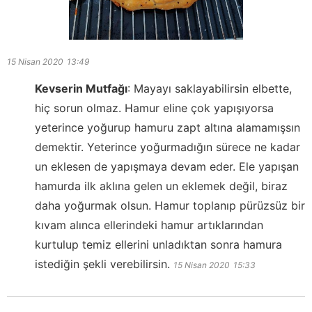
15 Nisan 2020
13:49
Kevserin Mutfağı
:
Mayayı saklayabilirsin elbette,
hiç sorun olmaz. Hamur eline çok yapışıyorsa
yeterince yoğurup hamuru zapt altına alamamışsın
demektir. Yeterince yoğurmadığın sürece ne kadar
un eklesen de yapışmaya devam eder. Ele yapışan
hamurda ilk aklına gelen un eklemek değil, biraz
daha yoğurmak olsun. Hamur toplanıp pürüzsüz bir
kıvam alınca ellerindeki hamur artıklarından
kurtulup temiz ellerini unladıktan sonra hamura
istediğin şekli verebilirsin.
15 Nisan 2020
15:33