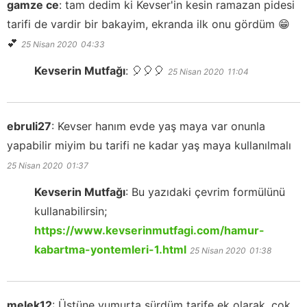
gamze ce
:
tam dedim ki Kevser'in kesin ramazan pidesi
tarifi de vardir bir bakayim, ekranda ilk onu gördüm 😁
💕
25 Nisan 2020
04:33
Kevserin Mutfağı
:
🎈🎈🎈
25 Nisan 2020
11:04
ebruli27
:
Kevser hanım evde yaş maya var onunla
yapabilir miyim bu tarifi ne kadar yaş maya kullanılmalı
25 Nisan 2020
01:37
Kevserin Mutfağı
:
Bu yazıdaki çevrim formülünü
kullanabilirsin;
https://www.kevserinmutfagi.com/hamur-
kabartma-yontemleri-1.html
25 Nisan 2020
01:38
melek12
:
Üstüne yumurta sürdüm tarife ek olarak, çok