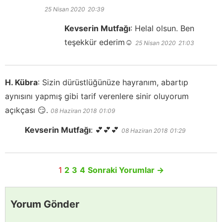
25 Nisan 2020
20:39
Kevserin Mutfağı
:
Helal olsun. Ben
teşekkür ederim☺️
25 Nisan 2020
21:03
H. Kübra
:
Sizin dürüstlüğünüze hayranım, abartıp
aynısını yapmış gibi tarif verenlere sinir oluyorum
açıkçası 😏.
08 Haziran 2018
01:09
Kevserin Mutfağı
:
💕💕💕
08 Haziran 2018
01:29
1
2
3
4
Sonraki Yorumlar
→
Yorum Gönder