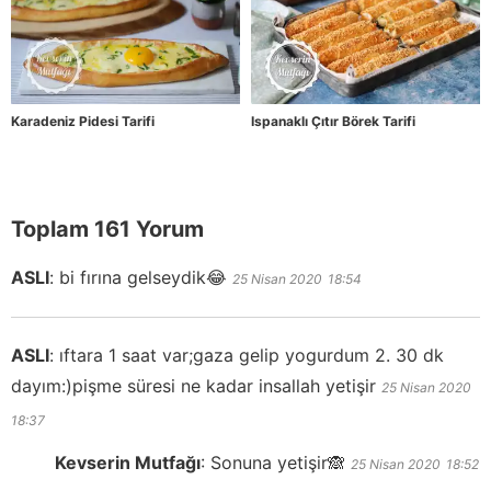
Karadeniz Pidesi Tarifi
Ispanaklı Çıtır Börek Tarifi
Toplam 161 Yorum
ASLI
:
bi fırına gelseydik😂
25 Nisan 2020
18:54
ASLI
:
ıftara 1 saat var;gaza gelip yogurdum 2. 30 dk
dayım:)pişme süresi ne kadar insallah yetişir
25 Nisan 2020
18:37
Kevserin Mutfağı
:
Sonuna yetişir🙈
25 Nisan 2020
18:52