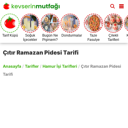
Tarif Küpü
Soğuk
Bugün Ne
Dondurmalar
Taze
Çilekli
İçecekler
Pişirsem?
Fasulye
Tarifleri
Zamanı
Çıtır Ramazan Pidesi Tarifi
Anasayfa
/
Tarifler
/
Hamur İşi Tarifleri
/
Çıtır Ramazan Pidesi
Tarifi