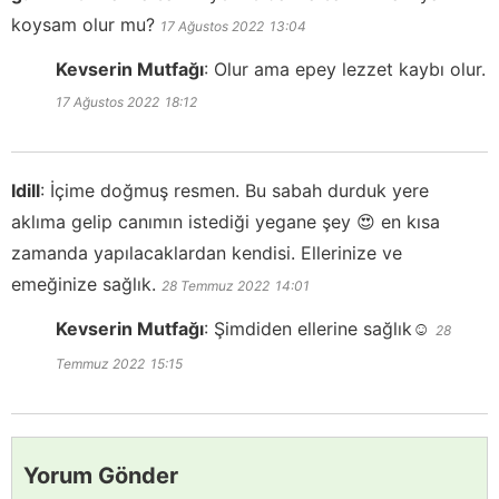
koysam olur mu?
17 Ağustos 2022
13:04
Kevserin Mutfağı
:
Olur ama epey lezzet kaybı olur.
17 Ağustos 2022
18:12
Idill
:
İçime doğmuş resmen. Bu sabah durduk yere
aklıma gelip canımın istediği yegane şey 😍 en kısa
zamanda yapılacaklardan kendisi. Ellerinize ve
emeğinize sağlık.
28 Temmuz 2022
14:01
Kevserin Mutfağı
:
Şimdiden ellerine sağlık☺️
28
Temmuz 2022
15:15
Yorum Gönder