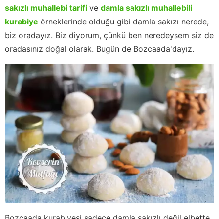
sakızlı muhallebi tarifi
ve
damla sakızlı muhallebili
kurabiye
örneklerinde olduğu gibi damla sakızı nerede,
biz oradayız. Biz diyorum, çünkü ben neredeysem siz de
oradasınız doğal olarak. Bugün de Bozcaada'dayız.
Bozcaada kurabiyesi sadece damla sakızlı değil elbette,