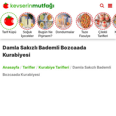
Tarif Küpü
Soğuk
Bugün Ne
Dondurmalar
Taze
Çilekli
İçecekler
Pişirsem?
Fasulye
Tarifleri
Zamanı
Damla Sakızlı Bademli Bozcaada
Kurabiyesi
Anasayfa
/
Tarifler
/
Kurabiye Tarifleri
/
Damla Sakızlı Bademli
Bozcaada Kurabiyesi