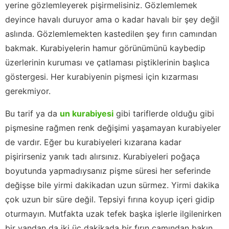
yerine gözlemleyerek pişirmelisiniz. Gözlemlemek
deyince havalı duruyor ama o kadar havalı bir şey değil
aslında. Gözlemlemekten kastedilen şey fırın camından
bakmak. Kurabiyelerin hamur görünümünü kaybedip
üzerlerinin kuruması ve çatlaması piştiklerinin başlıca
göstergesi. Her kurabiyenin pişmesi için kızarması
gerekmiyor.
Bu tarif ya da
un kurabiyesi
gibi tariflerde olduğu gibi
pişmesine rağmen renk değişimi yaşamayan kurabiyeler
de vardır. Eğer bu kurabiyeleri kızarana kadar
pişirirseniz yanık tadı alırsınız. Kurabiyeleri poğaça
boyutunda yapmadıysanız pişme süresi her seferinde
değişse bile yirmi dakikadan uzun sürmez. Yirmi dakika
çok uzun bir süre değil. Tepsiyi fırına koyup içeri gidip
oturmayın. Mutfakta uzak tefek başka işlerle ilgilenirken
bir yandan da iki üç dakikada bir fırın camından bakın.