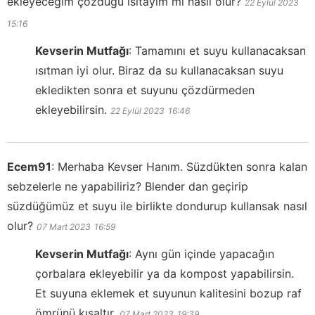
ekleyeceğim çözdüğü ısıtayım mı nasıl olur?
22 Eylül 2023
15:16
Kevserin Mutfağı
:
Tamamını et suyu kullanacaksan
ısıtman iyi olur. Biraz da su kullanacaksan suyu
ekledikten sonra et suyunu çözdürmeden
ekleyebilirsin.
22 Eylül 2023
16:46
Ecem91
:
Merhaba Kevser Hanım. Süzdükten sonra kalan
sebzelerle ne yapabiliriz? Blender dan geçirip
süzdüğümüz et suyu ile birlikte dondurup kullansak nasıl
olur?
07 Mart 2023
16:59
Kevserin Mutfağı
:
Aynı gün içinde yapacağın
çorbalara ekleyebilir ya da kompost yapabilirsin.
Et suyuna eklemek et suyunun kalitesini bozup raf
ömrünü kısaltır.
07 Mart 2023
19:39