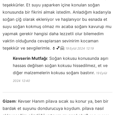
teşekkürler. Et suyu yaparken içine konulan soğan
konusunda bir fikrini almak istedim. Anladığım kadarıyla
soğan çiğ olarak ekleniyor ve haşlanıyor bu esnada et
suyu soğan kokmuş olmaz mı acaba soğanı kavurup mu
yapmak gerekir hangisi daha lezzetli olur bilemedim
vaktin olduğunda cevaplarsan sevinirim kocaman
teşekkür ve sevgilerimle. 🌷💕🤗
19 Eylül 2024
12:19
Kevserin Mutfağı
:
Soğan kokusu konusunda aşırı
hassas değilsen soğan kokusu hissedilmez, et ve
diğer malzemelerin kokusu soğanı bastırır.
19 Eylül
2024
12:40
Gizem
:
Kevser Hanım pilava sıcak su konur ya, ben bir
bardak et suyunu dondurucuya koydum. pilava nasıl