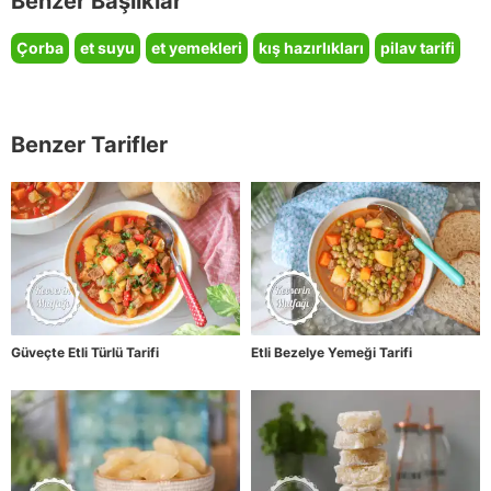
Benzer Başlıklar
Çorba
et suyu
et yemekleri
kış hazırlıkları
pilav tarifi
Benzer Tarifler
Güveçte Etli Türlü Tarifi
Etli Bezelye Yemeği Tarifi