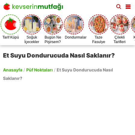
Tarif Küpü
Soğuk
Bugün Ne
Dondurmalar
Taze
Çilekli
İçecekler
Pişirsem?
Fasulye
Tarifleri
Zamanı
Et Suyu Dondurucuda Nasıl Saklanır?
Anasayfa
/
Püf Noktaları
/
Et Suyu Dondurucuda Nasıl
Saklanır?