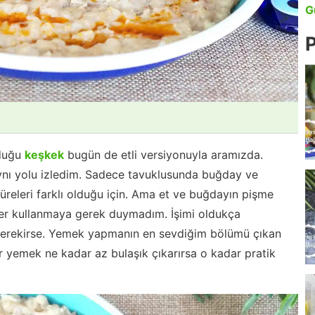
G
P
lduğu
keşkek
bugün de etli versiyonuyla aramızda.
ynı yolu izledim. Sadece tavuklusunda buğday ve
süreleri farklı olduğu için. Ama et ve buğdayın pişme
ler kullanmaya gerek duymadım. İşimi oldukça
gerekirse. Yemek yapmanın en sevdiğim bölümü çıkan
ir yemek ne kadar az bulaşık çıkarırsa o kadar pratik