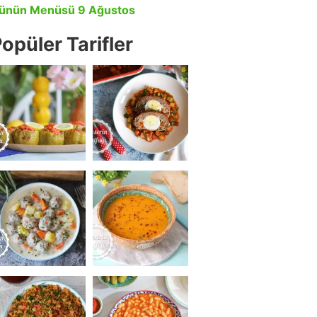
ünün Menüsü 9 Ağustos
opüler Tarifler