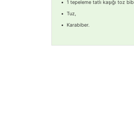
1 tepeleme tatlı kaşığı toz bib
Tuz,
Karabiber.