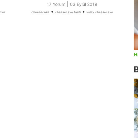
|
17 Yorum
03 Eylül 2019
•
•
fler
cheesecake
cheesecake tarifi
kolay cheesecake
H