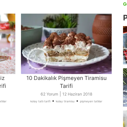
G
P
iz
10 Dakikalık Pişmeyen Tiramisu
ifi
Tarifi
|
62 Yorum
12 Haziran 2018
•
•
lılar
kolay tatlı tarifi
kolay tiramisu
pişmeyen tatlılar