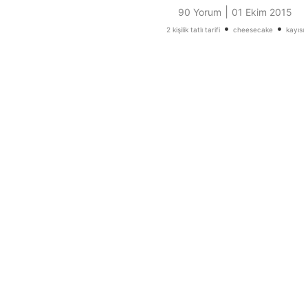
|
90 Yorum
01 Ekim 2015
•
•
2 kişilik tatlı tarifi
cheesecake
kayısı