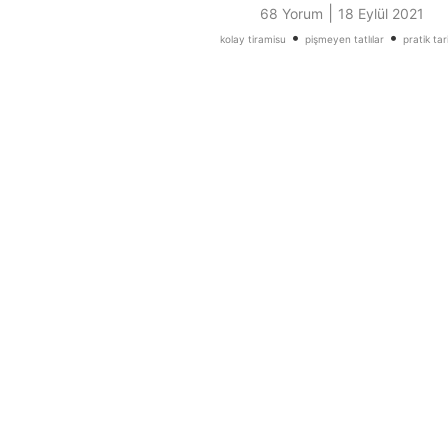
|
68 Yorum
18 Eylül 2021
•
•
kolay tiramisu
pişmeyen tatlılar
pratik tari