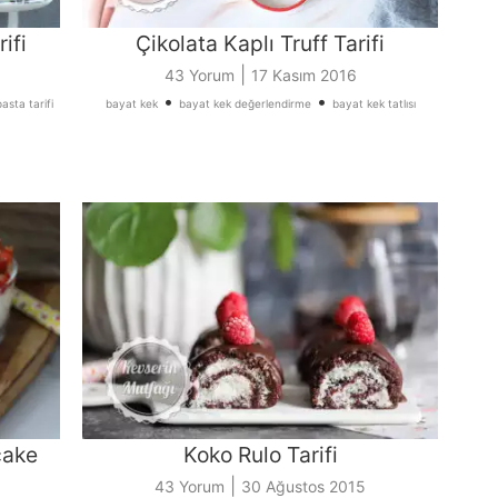
ifi
Çikolata Kaplı Truff Tarifi
|
43 Yorum
17 Kasım 2016
•
•
asta tarifi
bayat kek
bayat kek değerlendirme
bayat kek tatlısı
cake
Koko Rulo Tarifi
|
43 Yorum
30 Ağustos 2015