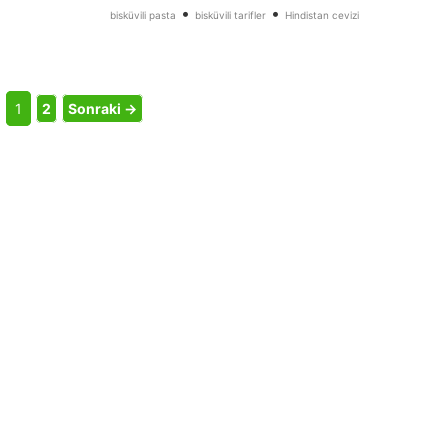
•
•
bisküvili pasta
bisküvili tarifler
Hindistan cevizi
1
2
Sonraki →