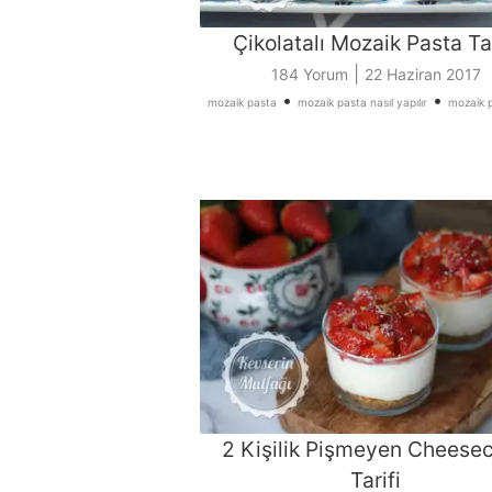
Çikolatalı Mozaik Pasta Tar
|
184 Yorum
22 Haziran 2017
•
•
mozaik pasta
mozaik pasta nasıl yapılır
mozaik p
2 Kişilik Pişmeyen Cheese
Tarifi