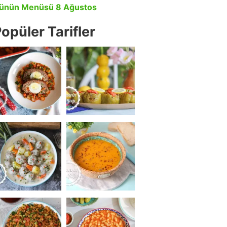
ünün Menüsü 8 Ağustos
opüler Tarifler