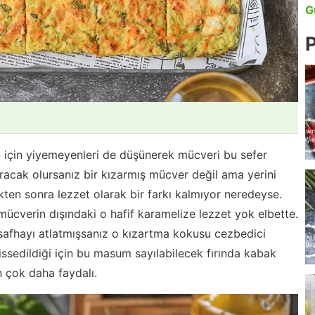
G
P
 için yiyemeyenleri de düşünerek mücveri bu sefer
oracak olursanız bir kızarmış mücver değil ama yerini
kten sonra lezzet olarak bir farkı kalmıyor neredeyse.
ücverin dışındaki o hafif karamelize lezzet yok elbette.
r safhayı atlatmışsanız o kızartma kokusu cezbedici
issedildiği için bu masum sayılabilecek fırında kabak
n çok daha faydalı.