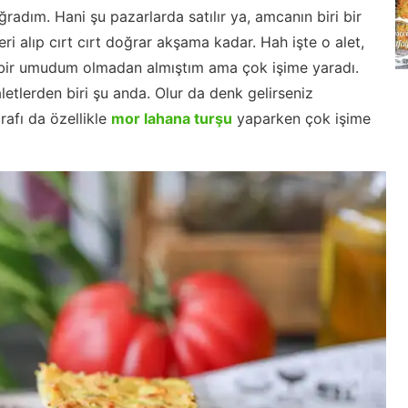
ğradım. Hani şu pazarlarda satılır ya, amcanın biri bir
leri alıp cırt cırt doğrar akşama kadar. Hah işte o alet,
çbir umudum olmadan almıştım ama çok işime yaradı.
letlerden biri şu anda. Olur da denk gelirseniz
afı da özellikle
mor lahana turşu
yaparken çok işime