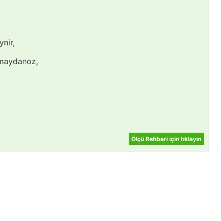
nir,
 maydanoz,
Ölçü Rehberi için tıklayın