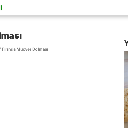
lması
Y
/
Fırında Mücver Dolması