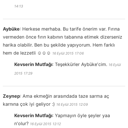
14:13
Aybüke
:
Herkese merhaba. Bu tarife önerim var. Fırına
vermeden önce fırın kabının tabanına etimek dizerseniz
harika olabilir. Ben bu şekilde yapıyorum. Hem farklı
hem de lezzetli ☺️☺️☺️
16 Eylül 2015
17:06
Kevserin Mutfağı
:
Teşekkürler Aybüke'cim.
16 Eylül
2015
17:29
Zeynep
:
Ama ekmeğin arasındada taze sarma aç
karnına çok iyi geliyor :)
16 Eylül 2015
12:09
Kevserin Mutfağı
:
Yapmayın öyle şeyler yaa
n'olur?
16 Eylül 2015
12:12