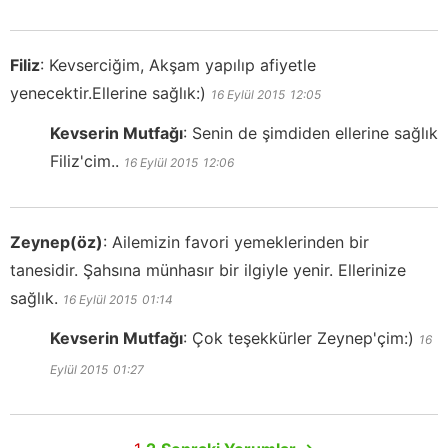
Filiz
:
Kevserciğim, Akşam yapılıp afiyetle
yenecektir.Ellerine sağlık:)
16 Eylül 2015
12:05
Kevserin Mutfağı
:
Senin de şimdiden ellerine sağlık
Filiz'cim..
16 Eylül 2015
12:06
Zeynep(öz)
:
Ailemizin favori yemeklerinden bir
tanesidir. Şahsına münhasır bir ilgiyle yenir. Ellerinize
sağlık.
16 Eylül 2015
01:14
Kevserin Mutfağı
:
Çok teşekkürler Zeynep'çim:)
16
Eylül 2015
01:27