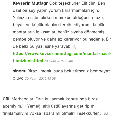
Kevserin Mutfağı
:
Çok teşekkürler Elif'çim. Ben
özel bir şey yapmıyorum kararmamaları için.
Yalnızca satın alırken mümkün olduğunca taze,
beyaz ve küçük olanları tercih ediyorum. Küçük
mantarların iç kısımları henüz siyaha dönmemiş
pembe oluyor ve daha az kararıyor bu nedenle. Bir
de belki bu yazı işine yarayabilir;
https://www.kevserinmutfagi.com/mantar-nasil-
temizlenir.html
13 Ekim 2015
15:48
sinem
:
Biraz limonlu suda bekletirseniz bembeyaz
oluyo
20 Kasım 2016
13:08
Gül
:
Merhabalar. Fırın kullanmak konusunda biraz
acemiyim. :) Yemeği altlı üstlü ayarına getirip mi
fırınlamalıyım yoksa ızgara mı olmalı? Teşekkürler :)
02