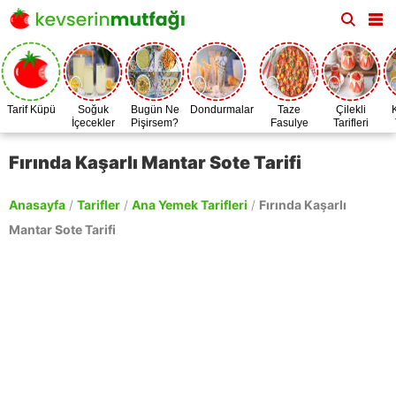
Tarif Küpü
Soğuk
Bugün Ne
Dondurmalar
Taze
Çilekli
İçecekler
Pişirsem?
Fasulye
Tarifleri
Zamanı
Fırında Kaşarlı Mantar Sote Tarifi
Anasayfa
/
Tarifler
/
Ana Yemek Tarifleri
/
Fırında Kaşarlı
Mantar Sote Tarifi