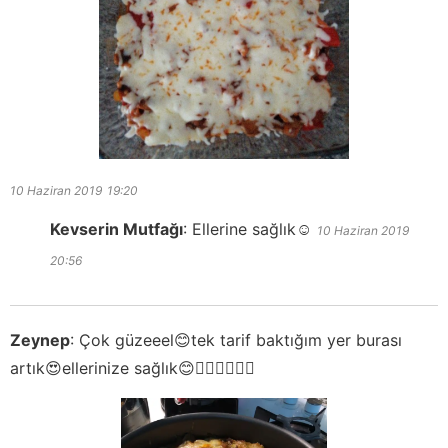
10 Haziran 2019
19:20
Kevserin Mutfağı
:
Ellerine sağlık☺️
10 Haziran 2019
20:56
Zeynep
:
Çok güzeeel😊tek tarif baktığım yer burası
artık😍ellerinize sağlık😊👍🏻👍🏻👍🏻