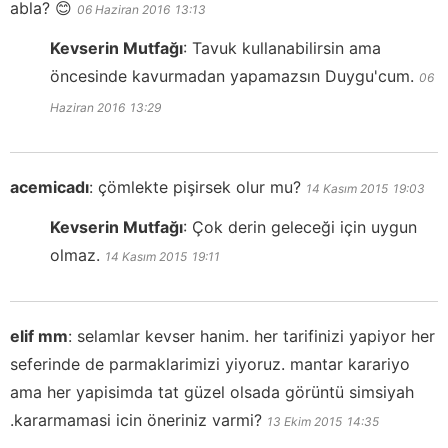
abla? 😊
06 Haziran 2016
13:13
Kevserin Mutfağı
:
Tavuk kullanabilirsin ama
öncesinde kavurmadan yapamazsın Duygu'cum.
06
Haziran 2016
13:29
acemicadı
:
çömlekte pişirsek olur mu?
14 Kasım 2015
19:03
Kevserin Mutfağı
:
Çok derin geleceği için uygun
olmaz.
14 Kasım 2015
19:11
elif mm
:
selamlar kevser hanim. her tarifinizi yapiyor her
seferinde de parmaklarimizi yiyoruz. mantar karariyo
ama her yapisimda tat güzel olsada görüntü simsiyah
.kararmamasi icin öneriniz varmi?
13 Ekim 2015
14:35