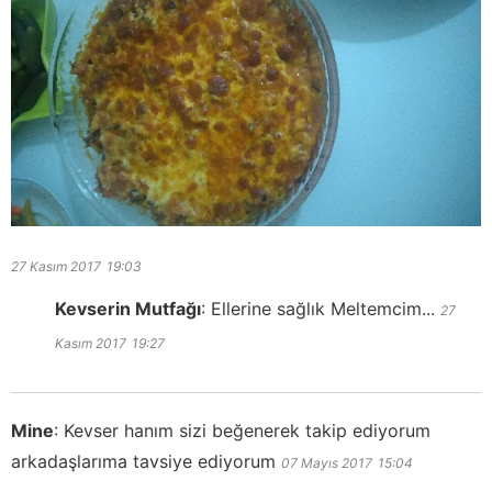
27 Kasım 2017
19:03
Kevserin Mutfağı
:
Ellerine sağlık Meltemcim...
27
Kasım 2017
19:27
Mine
:
Kevser hanım sizi beğenerek takip ediyorum
arkadaşlarıma tavsiye ediyorum
07 Mayıs 2017
15:04