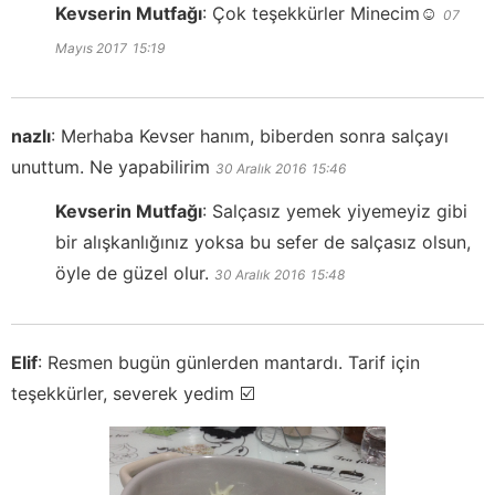
Kevserin Mutfağı
:
Çok teşekkürler Minecim☺️
07
Mayıs 2017
15:19
nazlı
:
Merhaba Kevser hanım, biberden sonra salçayı
unuttum. Ne yapabilirim
30 Aralık 2016
15:46
Kevserin Mutfağı
:
Salçasız yemek yiyemeyiz gibi
bir alışkanlığınız yoksa bu sefer de salçasız olsun,
öyle de güzel olur.
30 Aralık 2016
15:48
Elif
:
Resmen bugün günlerden mantardı. Tarif için
teşekkürler, severek yedim ☑️