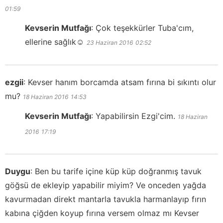
01:59
Kevserin Mutfağı
:
Çok teşekkürler Tuba'cım,
ellerine sağlık☺️
23 Haziran 2016
02:52
ezgii
:
Kevser hanım borcamda atsam fırına bi sıkıntı olur
mu?
18 Haziran 2016
14:53
Kevserin Mutfağı
:
Yapabilirsin Ezgi'cim.
18 Haziran
2016
17:19
Duygu
:
Ben bu tarife içine küp küp doğranmış tavuk
göğsü de ekleyip yapabilir miyim? Ve onceden yağda
kavurmadan direkt mantarla tavukla harmanlayıp fırın
kabına çiğden koyup fırına versem olmaz mı Kevser