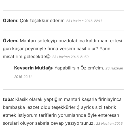
Özlem
:
Çok teşekkür ederim
23 Haziran 2016
22:17
Özlem
:
Mantarı soteleyip buzdolabına kaldırmam ertesi
gün kaşar peyniriyle fırına versem nasıl olur? Yarın
misafirim gelecekde😌
23 Haziran 2016
21:59
Kevserin Mutfağı
:
Yapabilirsin Özlem'cim.
23 Haziran
2016
22:11
tuba
:
Klasik olarak yaptığım mantari kaşarla firinlayinca
bambaşka lezzet oldu teşekkürler :) ayrics sizi tebrik
etmek istiyorum tariflerin yorumlarında öyle enteresan
sorular! oluyor sabırla cevap yazıyorsunuz.
23 Haziran 2016