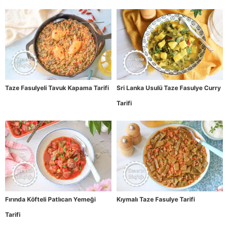
Taze Fasulyeli Tavuk Kapama Tarifi
Sri Lanka Usulü Taze Fasulye Curry
Tarifi
Fırında Köfteli Patlıcan Yemeği
Kıymalı Taze Fasulye Tarifi
Tarifi