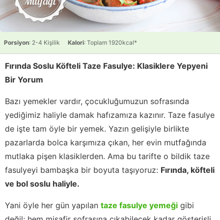
Porsiyon
: 2-4 Kişilik
Kalori
: Toplam 1920kcal*
Fırında Soslu Köfteli Taze Fasulye: Klasiklere Yepyeni
Bir Yorum
Bazı yemekler vardır, çocukluğumuzun sofrasında
yediğimiz haliyle damak hafızamıza kazınır. Taze fasulye
de işte tam öyle bir yemek. Yazın gelişiyle birlikte
pazarlarda bolca karşımıza çıkan, her evin mutfağında
mutlaka pişen klasiklerden. Ama bu tarifte o bildik taze
fasulyeyi bambaşka bir boyuta taşıyoruz:
Fırında, köfteli
ve bol soslu haliyle.
Yani öyle her gün yapılan
taze fasulye yemeği
gibi
değil; hem misafir sofrasına çıkabilecek kadar gösterişli,