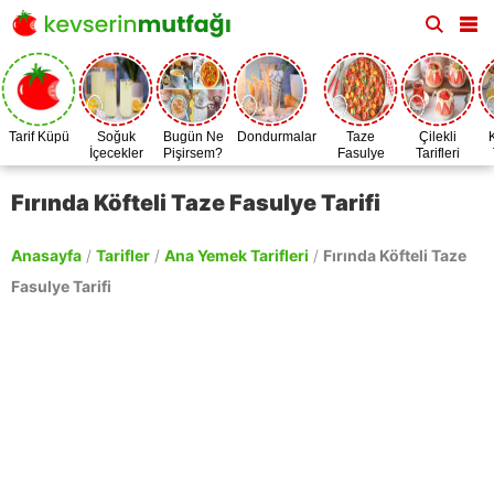
Tarif Küpü
Soğuk
Bugün Ne
Dondurmalar
Taze
Çilekli
İçecekler
Pişirsem?
Fasulye
Tarifleri
Zamanı
Fırında Köfteli Taze Fasulye Tarifi
Anasayfa
/
Tarifler
/
Ana Yemek Tarifleri
/
Fırında Köfteli Taze
Fasulye Tarifi