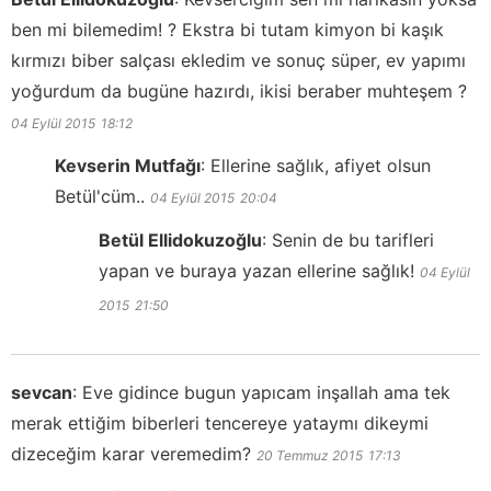
ben mi bilemedim! ? Ekstra bi tutam kimyon bi kaşık
kırmızı biber salçası ekledim ve sonuç süper, ev yapımı
yoğurdum da bugüne hazırdı, ikisi beraber muhteşem ?
04 Eylül 2015
18:12
Kevserin Mutfağı
:
Ellerine sağlık, afiyet olsun
Betül'cüm..
04 Eylül 2015
20:04
Betül Ellidokuzoğlu
:
Senin de bu tarifleri
yapan ve buraya yazan ellerine sağlık!
04 Eylül
2015
21:50
sevcan
:
Eve gidince bugun yapıcam inşallah ama tek
merak ettiğim biberleri tencereye yataymı dikeymi
dizeceğim karar veremedim?
20 Temmuz 2015
17:13