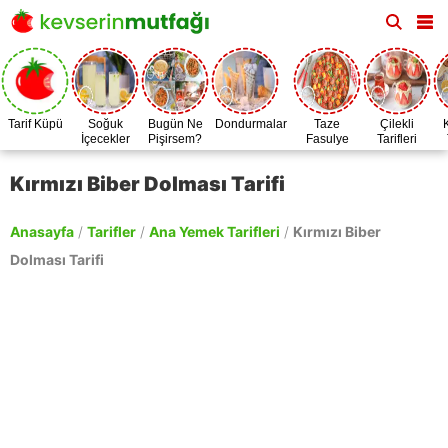
Tarif Küpü
Soğuk
Bugün Ne
Dondurmalar
Taze
Çilekli
İçecekler
Pişirsem?
Fasulye
Tarifleri
Zamanı
Kırmızı Biber Dolması Tarifi
Anasayfa
/
Tarifler
/
Ana Yemek Tarifleri
/
Kırmızı Biber
Dolması Tarifi