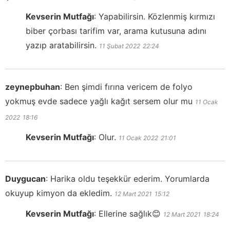
Kevserin Mutfağı
:
Yapabilirsin. Közlenmiş kırmızı
biber çorbası tarifim var, arama kutusuna adını
yazıp aratabilirsin.
11 Şubat 2022
22:24
zeynepbuhan
:
Ben şimdi fırına vericem de folyo
yokmuş evde sadece yağlı kağıt sersem olur mu
11 Ocak
2022
18:16
Kevserin Mutfağı
:
Olur.
11 Ocak 2022
21:01
Duygucan
:
Harika oldu teşekkür ederim. Yorumlarda
okuyup kimyon da ekledim.
12 Mart 2021
15:12
Kevserin Mutfağı
:
Ellerine sağlık😊
12 Mart 2021
18:24