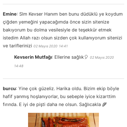
Emine
:
Slm Kevser Hanım ben bunu düdüklü ye koydum
çiğden yemeğini yapacağımda önce sizin sitenize
bakıyorum bu dolma vesilesiyle de teşekkür etmek
istedim Allah razı olsun sizden çok kullanıyorum sitenizi
ve tariflerinizi
02 Mayıs 2020
14:41
Kevserin Mutfağı
:
Ellerine sağlık🎈
02 Mayıs 2020
14:48
burcu
:
Yine çok güzeliz. Harika oldu. Bizim ekip böyle
hafif yanmış hoşlanıyorlar, bu sebeple iyice kizarttim
fırında. E iyi de pişti daha ne olsun. Sağlıcakla 🌾