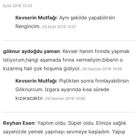
Eylül 2019
10:25
Kevserin Mutfağı
:
Aynı şekilde yapabilirsin
Rengincim.
05 Eylül 2019
12:01
göknur aydoğdu yaman
:
Kevser hanım fırında yapmak
istiyorum,hangi aşamada fırına vermeliyim.biberin o
kızarmış hali çok hoşuma gidiyor.
06 Haziran 2018
16:56
Kevserin Mutfağı
:
Piştikten sonra fırınlayabilirsin
Göknurcum. Izgara ayarında kısa sürede
kızaracaktır.
06 Haziran 2018
16:58
Reyhan Esen
:
Yaptım oldu. Süper oldu. Elinize sağlık
sayenizde yemek yapmayı sevmeye başladım. Yapıp