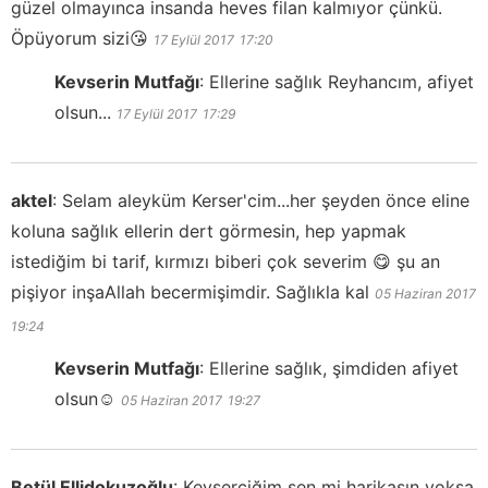
güzel olmayınca insanda heves filan kalmıyor çünkü.
Öpüyorum sizi😘
17 Eylül 2017
17:20
Kevserin Mutfağı
:
Ellerine sağlık Reyhancım, afiyet
olsun...
17 Eylül 2017
17:29
aktel
:
Selam aleyküm Kerser'cim...her şeyden önce eline
koluna sağlık ellerin dert görmesin, hep yapmak
istediğim bi tarif, kırmızı biberi çok severim 😋 şu an
pişiyor inşaAllah becermişimdir. Sağlıkla kal
05 Haziran 2017
19:24
Kevserin Mutfağı
:
Ellerine sağlık, şimdiden afiyet
olsun☺️
05 Haziran 2017
19:27
Betül Ellidokuzoğlu
:
Kevserciğim sen mi harikasın yoksa