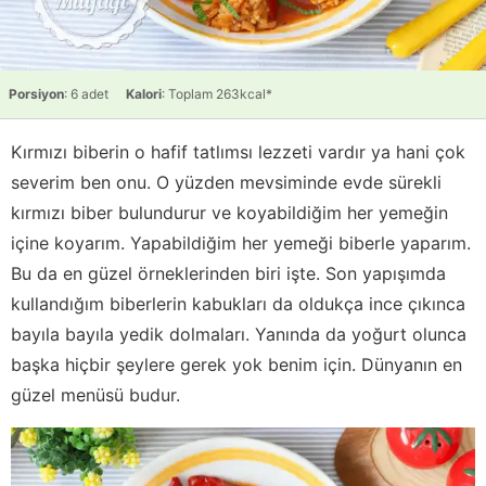
Porsiyon
: 6 adet
Kalori
: Toplam 263kcal*
Kırmızı biberin o hafif tatlımsı lezzeti vardır ya hani çok
severim ben onu. O yüzden mevsiminde evde sürekli
kırmızı biber bulundurur ve koyabildiğim her yemeğin
içine koyarım. Yapabildiğim her yemeği biberle yaparım.
Bu da en güzel örneklerinden biri işte. Son yapışımda
kullandığım biberlerin kabukları da oldukça ince çıkınca
bayıla bayıla yedik dolmaları. Yanında da yoğurt olunca
başka hiçbir şeylere gerek yok benim için. Dünyanın en
güzel menüsü budur.