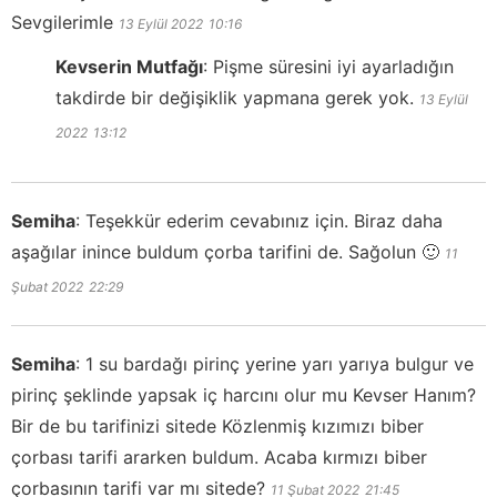
Sevgilerimle
13 Eylül 2022
10:16
Kevserin Mutfağı
:
Pişme süresini iyi ayarladığın
takdirde bir değişiklik yapmana gerek yok.
13 Eylül
2022
13:12
Semiha
:
Teşekkür ederim cevabınız için. Biraz daha
aşağılar inince buldum çorba tarifini de. Sağolun 🙂
11
Şubat 2022
22:29
Semiha
:
1 su bardağı pirinç yerine yarı yarıya bulgur ve
pirinç şeklinde yapsak iç harcını olur mu Kevser Hanım?
Bir de bu tarifinizi sitede Közlenmiş kızımızı biber
çorbası tarifi ararken buldum. Acaba kırmızı biber
çorbasının tarifi var mı sitede?
11 Şubat 2022
21:45