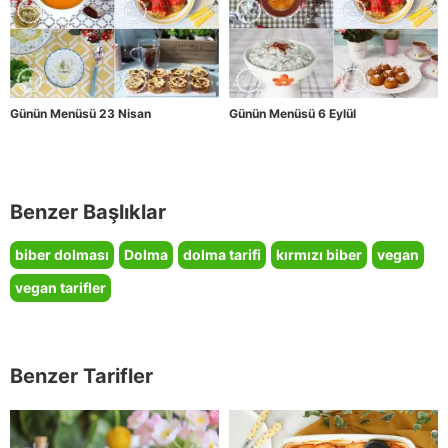
Günün Menüsü 23 Nisan
Günün Menüsü 6 Eylül
Benzer Başlıklar
biber dolması
Dolma
dolma tarifi
kırmızı biber
vegan
vegan tarifler
Benzer Tarifler