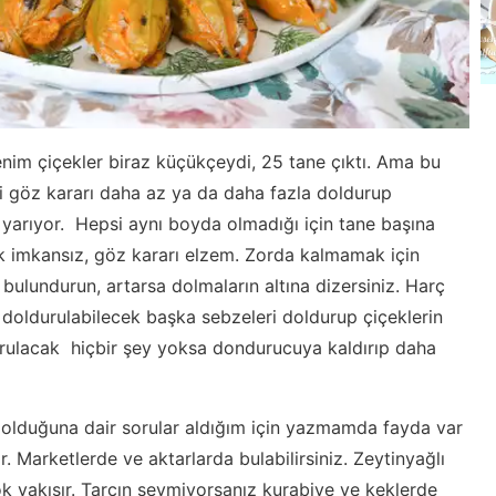
nim çiçekler biraz küçükçeydi, 25 tane çıktı. Ama bu
yi göz kararı daha az ya da daha fazla doldurup
 yarıyor. Hepsi aynı boyda olmadığı için tane başına
k imkansız, göz kararı elzem. Zorda kalmamak için
a bulundurun, artarsa dolmaların altına dizersiniz. Harç
, doldurulabilecek başka sebzeleri doldurup çiçeklerin
durulacak hiçbir şey yoksa dondurucuya kaldırıp daha
e olduğuna dair sorular aldığım için yazmamda fayda var
r. Marketlerde ve aktarlarda bulabilirsiniz. Zeytinyağlı
k yakışır. Tarçın sevmiyorsanız kurabiye ve keklerde