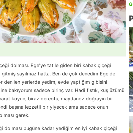
G
P
çeği dolması. Ege'ye tatile giden biri kabak çiçeği
e gitmiş sayılmaz hatta. Ben de çok denedim Ege'de
or denilen yerlerde yedim, evde yaptığım gibisini
ine bakıyorum sadece pirinç var. Hadi fıstık, kuş üzümü
harat koyun, biraz dereotu, maydanoz doğrayın bir
endi başına lezzetli bir yiyecek ama sadece onun
 olması gerek.
eği dolması bugüne kadar yediğim en iyi kabak çiçeği