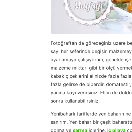
Fotoğraftan da göreceğiniz üzere be
sayı her seferinde değişir, malzeme
ayarlamaya çalışıyorum, genelde işe
malzeme miktarı gibi bir ölçü verme
kabak çiçeklerini elinizde fazla fazl
fazla gelirse de biberdir, domatestir
yanına koyuverirsiniz. Elinizde dol
sonra kullanabilirsiniz.
Yenibaharlı tariflerde yenibaharın n
sanırım. Yenibahar bir çeşit baharattı
dolma ve
sarma
içlerine,
iç pilava
ço