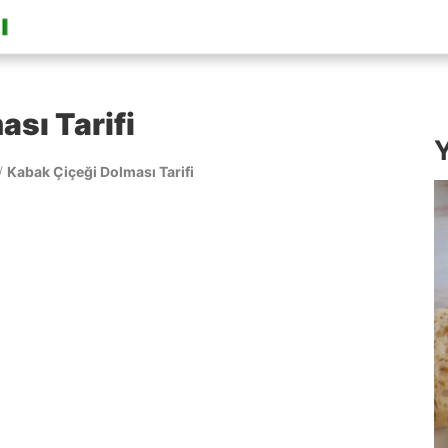
sı Tarifi
Y
/
Kabak Çiçeği Dolması Tarifi