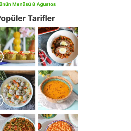
ünün Menüsü 8 Ağustos
opüler Tarifler