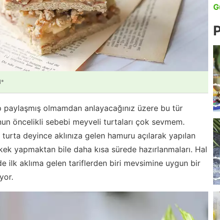
G
P
l*
p paylaşmış olmamdan anlayacağınız üzere bu tür
nun öncelikli sebebi meyveli turtaları çok sevmem.
turta deyince aklınıza gelen hamuru açılarak yapılan
 kek yapmaktan bile daha kısa sürede hazırlanmaları. Hal
e ilk aklıma gelen tariflerden biri mevsimine uygun bir
yor.