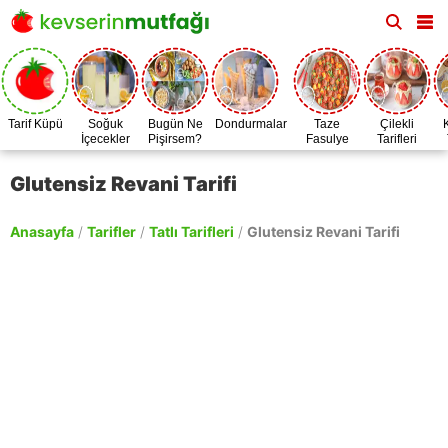
Tarif Küpü
Soğuk
Bugün Ne
Dondurmalar
Taze
Çilekli
İçecekler
Pişirsem?
Fasulye
Tarifleri
Zamanı
Glutensiz Revani Tarifi
Anasayfa
/
Tarifler
/
Tatlı Tarifleri
/
Glutensiz Revani Tarifi