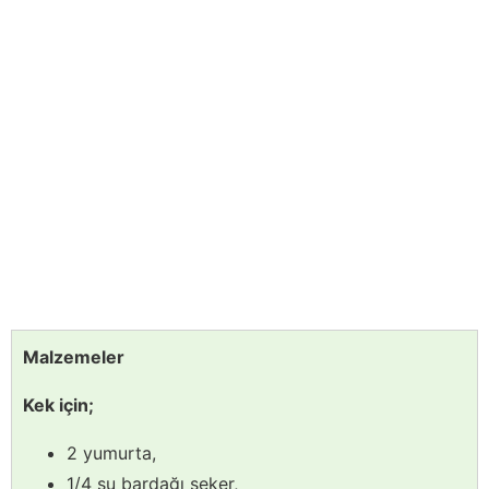
Malzemeler
Kek için;
2 yumurta,
1/4 su bardağı şeker,