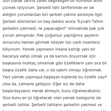
Son olarak tarifte zaten değindiğim bir konunun altını
çizmek istiyorum. Şerbetli tatlı tariflerimde en sık
aldığım yorumlardan biri şerbeti çekme süresiyle ilgili.
Şerbeti döktükten on beş dakika sonra "Eyvah! Tatlım
şerbetini çekmedi, ne yapacağım!" minvalinde pek çok
yorum almışımdır. Pek çoğumuz yaptığımız şeylerin
sonucunu hemen görmek isteyen tez canlı insanlarız
biliyorum. Yemek yapmanın insana kattığı yeni bir
beceriye sahip olmak ya da karnını doyurmak için
başkasına muhtaç olmamak gibi özelliklerin yanı sıra bir
başka özellik daha var, o da sabırlı olmayı öğrenmek.
Yeni yemek yapmaya başlayan kişilerde bu özellik zayıf
olsa da, zamanla gelişiyor. Eğer siz de daha
başlardaysanız merak etmeyin, bunu öğreneceksiniz.
Size bunu en iyi öğretecek olan yemek kategorisi de
şerbetli tatlılar. Şerbetli tatlıların şerbetini çekmesi ve