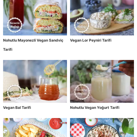
Nohutlu Mayonezli Vegan Sandviç
Vegan Lor Peyniri Tarifi
Tarifi
Vegan Bal Tarifi
Nohutlu Vegan Yoğurt Tarifi