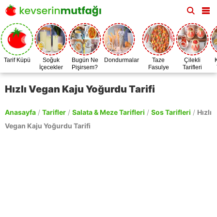
Tarif Küpü
Soğuk
Bugün Ne
Dondurmalar
Taze
Çilekli
İçecekler
Pişirsem?
Fasulye
Tarifleri
Zamanı
Hızlı Vegan Kaju Yoğurdu Tarifi
Anasayfa
/
Tarifler
/
Salata & Meze Tarifleri
/
Sos Tarifleri
/
Hızlı
Vegan Kaju Yoğurdu Tarifi