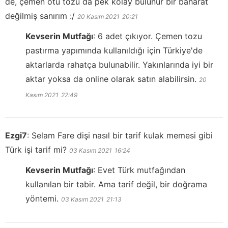
de, çemen otu tozu da pek kolay bulunur bir baharat
değilmiş sanırım :/
20 Kasım 2021
20:21
Kevserin Mutfağı
:
6 adet çıkıyor. Çemen tozu
pastırma yapımında kullanıldığı için Türkiye'de
aktarlarda rahatça bulunabilir. Yakınlarında iyi bir
aktar yoksa da online olarak satın alabilirsin.
20
Kasım 2021
22:49
Ezgi7
:
Selam Fare dişi nasıl bir tarif kulak memesi gibi
Türk işi tarif mi?
03 Kasım 2021
16:24
Kevserin Mutfağı
:
Evet Türk mutfağından
kullanılan bir tabir. Ama tarif değil, bir doğrama
yöntemi.
03 Kasım 2021
21:13