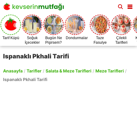
Tarif Küpü
Soğuk
Bugün Ne
Dondurmalar
Taze
Çilekli
İçecekler
Pişirsem?
Fasulye
Tarifleri
Zamanı
Ispanaklı Pkhali Tarifi
Anasayfa
/
Tarifler
/
Salata & Meze Tarifleri
/
Meze Tarifleri
/
Ispanaklı Pkhali Tarifi