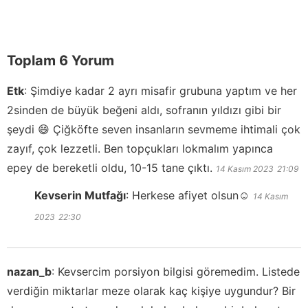
Toplam 6 Yorum
Etk
:
Şimdiye kadar 2 ayrı misafir grubuna yaptım ve her
2sinden de büyük beğeni aldı, sofranın yıldızı gibi bir
şeydi 😄 Çiğköfte seven insanların sevmeme ihtimali çok
zayıf, çok lezzetli. Ben topçukları lokmalım yapınca
epey de bereketli oldu, 10-15 tane çıktı.
14 Kasım 2023
21:09
Kevserin Mutfağı
:
Herkese afiyet olsun☺️
14 Kasım
2023
22:30
nazan_b
:
Kevsercim porsiyon bilgisi göremedim. Listede
verdiğin miktarlar meze olarak kaç kişiye uygundur? Bir