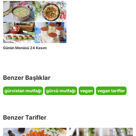
Günün Menüsü 24 Kasım
Benzer Başlıklar
gürcistan mutfağı
gürcü mutfağı
vegan
vegan tarifler
Benzer Tarifler