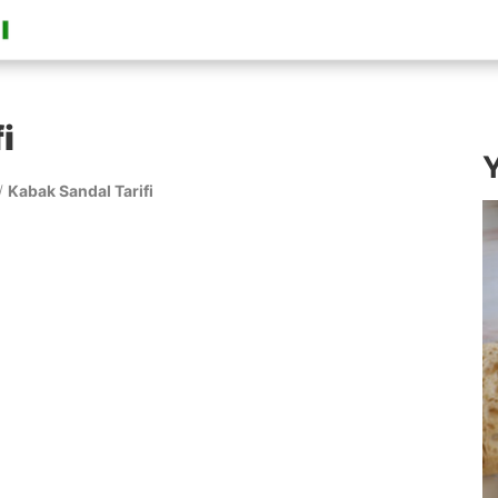
i
Y
/
Kabak Sandal Tarifi