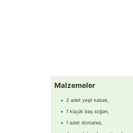
Malzemeler
2 adet yeşil kabak,
1 küçük baş soğan,
1 adet domates,