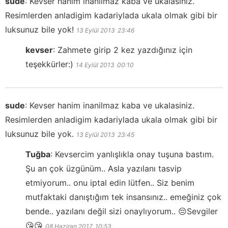
sude
:
Kevser hanim inanilmaz kaba ve ukalasiniz.
Resimlerden anladigim kadariylada ukala olmak gibi bir
luksunuz bile yok!
13 Eylül 2013
23:46
kevser
:
Zahmete girip 2 kez yazdığınız için
teşekkürler:)
14 Eylül 2013
00:10
sude
:
Kevser hanim inanilmaz kaba ve ukalasiniz.
Resimlerden anladigim kadariylada ukala olmak gibi bir
luksunuz bile yok.
13 Eylül 2013
23:45
Tuğba
:
Kevsercim yanlışlıkla onay tuşuna bastım.
Şu an çok üzgünüm.. Asla yazılanı tasvip
etmiyorum.. onu iptal edin lütfen.. Siz benim
mutfaktaki danıştığım tek insansınız.. emeğiniz çok
bende.. yazılanı değil sizi onaylıyorum.. 😔Sevgiler
😘😘
08 Haziran 2017
10:53