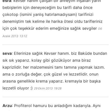
esra
:
kevser hanım çalışan bir anneyim inşallah yarın
bebişlerim için deneyeceğim bu tarifi daha önce
çokotop (ismini yanlış hatırlamadıysam) tarifinizi
denemiştim tek kelime ile harika ötesi oldu tarifleriniz
için çok teşekkür ederim emeğinize sağlık sevgiler
06
Aralık 2013
13:12
seva
:
Ellerinize sağlık Kevser hanım. biz Baküde bundan
sık sık yaparız. kolay gibi gözüküyor ama biraz
kaprizlidir. her malzemesini tamı tamına yapmak lazım.
ama o zorluğa değer. çok güzel ve lezzetlidir. onun
arasına genellikle krema yaparız. kremayla bir başka
lezzetli oluyor :)
29 Ekim 2013
19:28
Arzu
:
Profiterol hamuru bu anladığım kadarıyla. Aynı