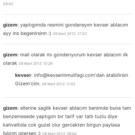
06:40
gizem
:
yaptıgımda resmini gondereyım kevser ablacım
ayy ins begenirsinn :)
08 Mart 2013
17:33
gizem
:
mail olarak mı gonderıyorum kevser ablacım ılk
olarak
08 Mart 2013
10:26
kevser
:
info@kevserinmutfagi.com'dan atabilirsin
Gizem'cim.
08 Mart 2013
11:02
gizem
:
ellerine saglik kevser ablacım benimde buna tam
benzemesede yaptıgım bır tarif var tatlı tuzlu diye
kahvaltıda cok guzel olur gercekten birgun paylasa
bılırım ıstersen :)
08 Mart 2013
09:54