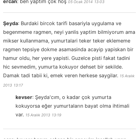
ercan
:
ben yaptım çok hoş
05 Ocak 2014
13:03
Şeyda
:
Burdaki bircok tarifi basariyla uygulama ve
begenmeme ragmen, neyi yanlis yaptim bilmiyorum ama
mikser kullanmama, yumurtalari teker teker eklememe
ragmen tepsiye dokme asamasinda acayip yapiskan bir
hamur oldu, her yere yapisti. Guzelce pisti fakat tadini
hic sevmedim, yumurta kokuyor dehset bir sekilde.
Damak tadi tabii ki, emek veren herkese saygilar.
15 Aralık
2013
13:17
kevser
:
Şeyda'cım, o kadar çok yumurta
kokuyorsa eğer yumurtaların bayat olma ihtimali
var.
15 Aralık 2013
13:19