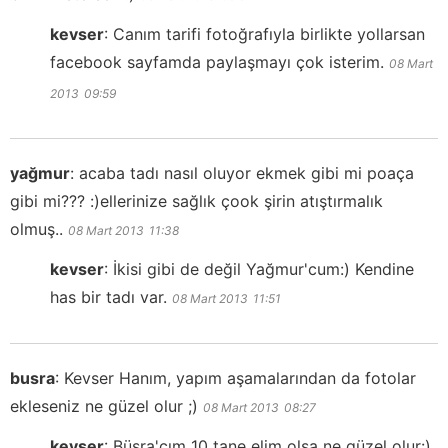
kevser
:
Canım tarifi fotoğrafıyla birlikte yollarsan
facebook sayfamda paylaşmayı çok isterim.
08 Mart
2013
09:59
yağmur
:
acaba tadı nasıl oluyor ekmek gibi mi poaça
gibi mi??? :)ellerinize sağlık çook şirin atıştırmalık
olmuş..
08 Mart 2013
11:38
kevser
:
İkisi gibi de değil Yağmur'cum:) Kendine
has bir tadı var.
08 Mart 2013
11:51
busra
:
Kevser Hanım, yapım aşamalarından da fotolar
ekleseniz ne güzel olur ;)
08 Mart 2013
08:27
kevser
:
Büşra'cım 10 tane elim olsa ne güzel olur:)