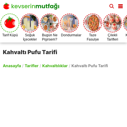
Tarif Küpü
Soğuk
Bugün Ne
Dondurmalar
Taze
Çilekli
İçecekler
Pişirsem?
Fasulye
Tarifleri
Zamanı
Kahvaltı Pufu Tarifi
Anasayfa
/
Tarifler
/
Kahvaltılıklar
/
Kahvaltı Pufu Tarifi