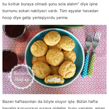
bu koltuk buraya olmadı şunu sola alalım" diye işine
burnunu sokan nakliyeci vardı. Tüm eşyalar havadan
hoop diye gelip yerleşiyordu yerine.
Bazen haftasonları da böyle oluyor işte. Bütün hafta
hayalini kuruyorsun şuraya gidelim, bunu yapalım, aman