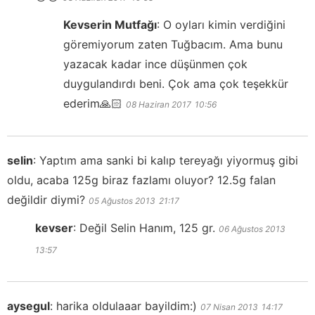
Kevserin Mutfağı
:
O oyları kimin verdiğini
göremiyorum zaten Tuğbacım. Ama bunu
yazacak kadar ince düşünmen çok
duygulandırdı beni. Çok ama çok teşekkür
ederim🙏🏻
08 Haziran 2017
10:56
selin
:
Yaptım ama sanki bi kalıp tereyağı yiyormuş gibi
oldu, acaba 125g biraz fazlamı oluyor? 12.5g falan
değildir diymi?
05 Ağustos 2013
21:17
kevser
:
Değil Selin Hanım, 125 gr.
06 Ağustos 2013
13:57
aysegul
:
harika oldulaaar bayildim:)
07 Nisan 2013
14:17