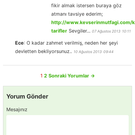
fikir almak istersen buraya göz
atmanı tavsiye ederim;
http://www.kevserinmutfagi.com/ka
tarifler
Sevgiler...
07 Ağustos 2013
10:11
Ece
:
O kadar zahmet verilmiş, neden her şeyi
devletten bekliyorsunuz..
10 Ağustos 2013
09:44
1
2
Sonraki Yorumlar
→
Yorum Gönder
Mesajınız