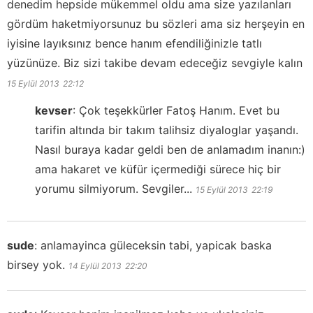
denedim hepside mükemmel oldu ama size yazılanları
gördüm haketmiyorsunuz bu sözleri ama siz herşeyin en
iyisine layıksınız bence hanım efendiliğinizle tatlı
yüzünüze. Biz sizi takibe devam edeceğiz sevgiyle kalın
15 Eylül 2013
22:12
kevser
:
Çok teşekkürler Fatoş Hanım. Evet bu
tarifin altında bir takım talihsiz diyaloglar yaşandı.
Nasıl buraya kadar geldi ben de anlamadım inanın:)
ama hakaret ve küfür içermediği sürece hiç bir
yorumu silmiyorum. Sevgiler...
15 Eylül 2013
22:19
sude
:
anlamayinca güleceksin tabi, yapicak baska
birsey yok.
14 Eylül 2013
22:20