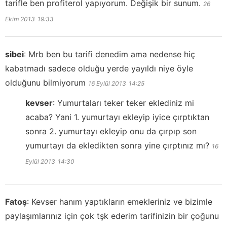
tarifle ben profiterol yapıyorum. Değişik bir sunum.
26
Ekim 2013
19:33
sibei
:
Mrb ben bu tarifi denedim ama nedense hiç
kabatmadı sadece olduğu yerde yayıldı niye öyle
olduğunu bilmiyorum
16 Eylül 2013
14:25
kevser
:
Yumurtaları teker teker eklediniz mi
acaba? Yani 1. yumurtayı ekleyip iyice çırptıktan
sonra 2. yumurtayı ekleyip onu da çırpıp son
yumurtayı da ekledikten sonra yine çırptınız mı?
16
Eylül 2013
14:30
Fatoş
:
Kevser hanım yaptıkların emekleriniz ve bizimle
paylaşımlarınız için çok tşk ederim tarifinizin bir çoğunu