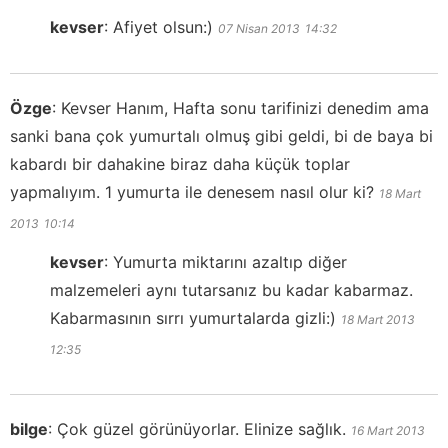
kevser
:
Afiyet olsun:)
07 Nisan 2013
14:32
Özge
:
Kevser Hanım, Hafta sonu tarifinizi denedim ama
sanki bana çok yumurtalı olmuş gibi geldi, bi de baya bi
kabardı bir dahakine biraz daha küçük toplar
yapmalıyım. 1 yumurta ile denesem nasıl olur ki?
18 Mart
2013
10:14
kevser
:
Yumurta miktarını azaltıp diğer
malzemeleri aynı tutarsanız bu kadar kabarmaz.
Kabarmasının sırrı yumurtalarda gizli:)
18 Mart 2013
12:35
bilge
:
Çok güzel görünüyorlar. Elinize sağlık.
16 Mart 2013