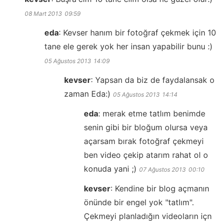
08 Mart 2013
09:59
eda
:
Kevser hanım bir fotoğraf çekmek için 10
tane ele gerek yok her insan yapabilir bunu :)
05 Ağustos 2013
14:09
kevser
:
Yapsan da biz de faydalansak o
zaman Eda:)
05 Ağustos 2013
14:14
eda
:
merak etme tatlım benimde
senin gibi bir bloğum olursa veya
açarsam bırak fotoğraf çekmeyi
ben video çekip atarım rahat ol o
konuda yani ;)
07 Ağustos 2013
00:10
kevser
:
Kendine bir blog açmanın
önünde bir engel yok "tatlım".
Çekmeyi planladığın videoların içn