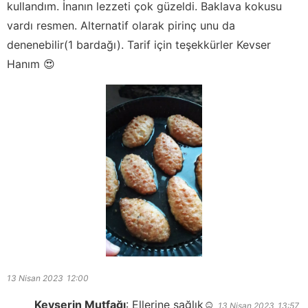
kullandım. İnanın lezzeti çok güzeldi. Baklava kokusu
vardı resmen. Alternatif olarak pirinç unu da
denenebilir(1 bardağı). Tarif için teşekkürler Kevser
Hanım 😍
13 Nisan 2023
12:00
Kevserin Mutfağı
:
Ellerine sağlık☺️
13 Nisan 2023
13:57