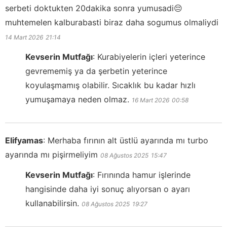
serbeti doktukten 20dakika sonra yumusadi😔
muhtemelen kalburabasti biraz daha sogumus olmaliydi
14 Mart 2026
21:14
Kevserin Mutfağı
:
Kurabiyelerin içleri yeterince
gevrememiş ya da şerbetin yeterince
koyulaşmamış olabilir. Sıcaklık bu kadar hızlı
yumuşamaya neden olmaz.
16 Mart 2026
00:58
Elifyamas
:
Merhaba fırının alt üstlü ayarında mı turbo
ayarında mı pişirmeliyim
08 Ağustos 2025
15:47
Kevserin Mutfağı
:
Fırınında hamur işlerinde
hangisinde daha iyi sonuç alıyorsan o ayarı
kullanabilirsin.
08 Ağustos 2025
19:27