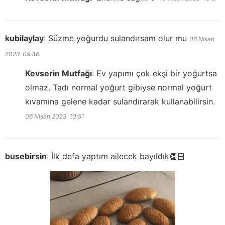
kubilaylay
:
Süzme yoğurdu sulandırsam olur mu
06 Nisan
2023
09:36
Kevserin Mutfağı
:
Ev yapımı çok ekşi bir yoğurtsa
olmaz. Tadı normal yoğurt gibiyse normal yoğurt
kıvamına gelene kadar sulandırarak kullanabilirsin.
06 Nisan 2023
10:51
busebirsin
:
İlk defa yaptım ailecek bayıldık👏🏻