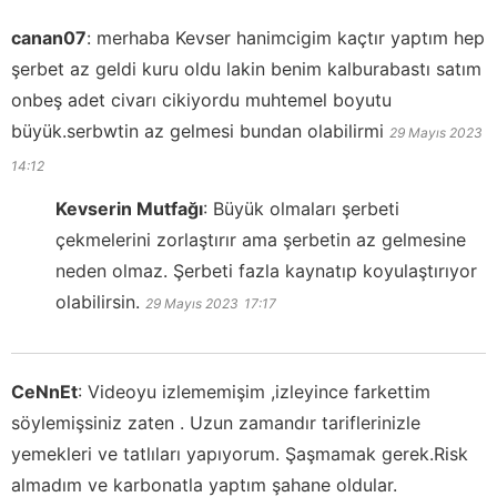
canan07
:
merhaba Kevser hanimcigim kaçtır yaptım hep
şerbet az geldi kuru oldu lakin benim kalburabastı satım
onbeş adet civarı cikiyordu muhtemel boyutu
büyük.serbwtin az gelmesi bundan olabilirmi
29 Mayıs 2023
14:12
Kevserin Mutfağı
:
Büyük olmaları şerbeti
çekmelerini zorlaştırır ama şerbetin az gelmesine
neden olmaz. Şerbeti fazla kaynatıp koyulaştırıyor
olabilirsin.
29 Mayıs 2023
17:17
CeNnEt
:
Videoyu izlememişim ,izleyince farkettim
söylemişsiniz zaten . Uzun zamandır tariflerinizle
yemekleri ve tatlıları yapıyorum. Şaşmamak gerek.Risk
almadım ve karbonatla yaptım şahane oldular.