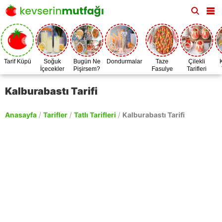
Tarif Küpü
Soğuk
Bugün Ne
Dondurmalar
Taze
Çilekli
İçecekler
Pişirsem?
Fasulye
Tarifleri
Zamanı
Kalburabastı Tarifi
Anasayfa
/
Tarifler
/
Tatlı Tarifleri
/
Kalburabastı Tarifi