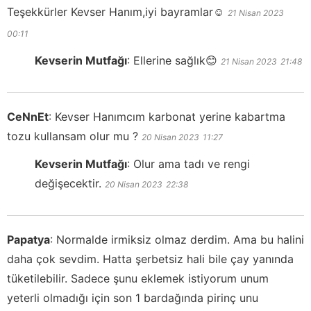
Teşekkürler Kevser Hanım,iyi bayramlar☺️
21 Nisan 2023
00:11
Kevserin Mutfağı
:
Ellerine sağlık😊
21 Nisan 2023
21:48
CeNnEt
:
Kevser Hanımcım karbonat yerine kabartma
tozu kullansam olur mu ?
20 Nisan 2023
11:27
Kevserin Mutfağı
:
Olur ama tadı ve rengi
değişecektir.
20 Nisan 2023
22:38
Papatya
:
Normalde irmiksiz olmaz derdim. Ama bu halini
daha çok sevdim. Hatta şerbetsiz hali bile çay yanında
tüketilebilir. Sadece şunu eklemek istiyorum unum
yeterli olmadığı için son 1 bardağında pirinç unu