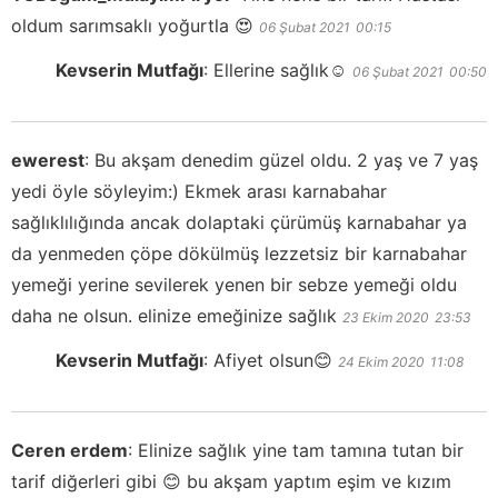
oldum sarımsaklı yoğurtla 😍
06 Şubat 2021
00:15
Kevserin Mutfağı
:
Ellerine sağlık☺️
06 Şubat 2021
00:50
ewerest
:
Bu akşam denedim güzel oldu. 2 yaş ve 7 yaş
yedi öyle söyleyim:) Ekmek arası karnabahar
sağlıklılığında ancak dolaptaki çürümüş karnabahar ya
da yenmeden çöpe dökülmüş lezzetsiz bir karnabahar
yemeği yerine sevilerek yenen bir sebze yemeği oldu
daha ne olsun. elinize emeğinize sağlık
23 Ekim 2020
23:53
Kevserin Mutfağı
:
Afiyet olsun😊
24 Ekim 2020
11:08
Ceren erdem
:
Elinize sağlık yine tam tamına tutan bir
tarif diğerleri gibi 😊 bu akşam yaptım eşim ve kızım