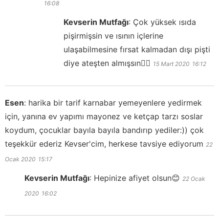
16:08
Kevserin Mutfağı
:
Çok yüksek ısıda
pişirmişsin ve ısının içlerine
ulaşabilmesine fırsat kalmadan dışı pişti
diye ateşten almışsın👍🏻
15 Mart 2020
16:12
Esen
:
harika bir tarif karnabar yemeyenlere yedirmek
için, yanına ev yapımı mayonez ve ketçap tarzı soslar
koydum, çocuklar bayıla bayıla bandırıp yediler:)) çok
teşekkür ederiz Kevser'cim, herkese tavsiye ediyorum
22
Ocak 2020
15:17
Kevserin Mutfağı
:
Hepinize afiyet olsun😊
22 Ocak
2020
16:02