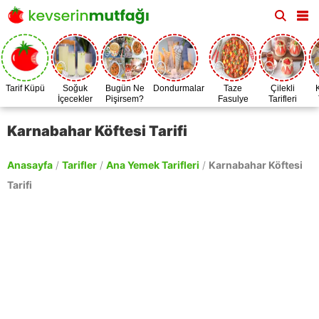
Tarif Küpü
Soğuk
Bugün Ne
Dondurmalar
Taze
Çilekli
İçecekler
Pişirsem?
Fasulye
Tarifleri
Zamanı
Karnabahar Köftesi Tarifi
Anasayfa
/
Tarifler
/
Ana Yemek Tarifleri
/
Karnabahar Köftesi
Tarifi