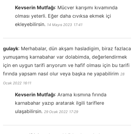
Kevserin Mutfağı
:
Mücver karışımı kıvamında
olması yeterli. Eğer daha cıvıksa ekmek içi
ekleyebilirsin.
14 Mayıs 2023
17:41
gulayk
:
Merhabalar, dün akşam hasladigim, biraz fazlaca
yumuşamış karnabahar var dolabimda, değerlendirmek
için en uygun tarifi arıyorum ve hafif olması için bu tarifi
fırında yapsam nasıl olur veya başka ne yapabilirim
28
Ocak 2022
16:11
Kevserin Mutfağı
:
Arama kısmına fırında
karnabahar yazıp aratarak ilgili tariflere
ulaşabilirsin.
29 Ocak 2022
17:29