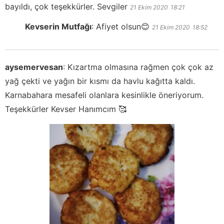
bayıldı, çok teşekkürler. Sevgiler
21 Ekim 2020
18:21
Kevserin Mutfağı
:
Afiyet olsun😊
21 Ekim 2020
18:52
aysemervesan
:
Kızartma olmasına rağmen çok çok az
yağ çekti ve yağın bir kısmı da havlu kağıtta kaldı.
Karnabahara mesafeli olanlara kesinlikle öneriyorum.
Teşekkürler Kevser Hanımcım 🥰