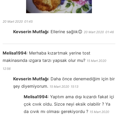
20 Mart 2020
01:45
Kevserin Mutfağı
:
Ellerine sağlık😊
20 Mart 2020
01:46
Melisa1994
:
Merhaba kızartmak yerine tost
makinasında ızgara tarzı yapsak olur mu?
15 Mart 2020
12:56
Kevserin Mutfağı
:
Daha önce denemediğim için bir
şey diyemiyorum.
15 Mart 2020
15:13
Melisa1994
:
Yaptım ama dışı kızardı fakat içi
çok cıvık oldu. Sizce neyi eksik olabilir ? Ya
da cıvık mı olması gerekiyordu ?
15 Mart 2020