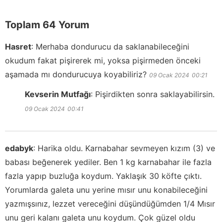
Toplam 64 Yorum
Hasret
:
Merhaba dondurucu da saklanabileceğini
okudum fakat pişirerek mi, yoksa pişirmeden önceki
aşamada mı dondurucuya koyabiliriz?
09 Ocak 2024
00:21
Kevserin Mutfağı
:
Pişirdikten sonra saklayabilirsin.
09 Ocak 2024
00:41
edabyk
:
Harika oldu. Karnabahar sevmeyen kızım (3) ve
babası beğenerek yediler. Ben 1 kg karnabahar ile fazla
fazla yapıp buzluğa koydum. Yaklaşık 30 köfte çıktı.
Yorumlarda galeta unu yerine mısır unu konabileceğini
yazmışsınız, lezzet vereceğini düşündüğümden 1/4 Mısır
unu geri kalanı galeta unu koydum. Çok güzel oldu