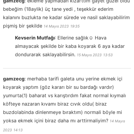
gamzecg
:
ekleme yapmadan kızarttim gayet güzel oldu
bebeğim (18aylik) üç tane yedi , teşekkür ederim
kalanını buzlukta ne kadar sürede ve nasil saklayabilirim
pişmiş bir şekilde
14 Mayıs 2023
19:35
Kevserin Mutfağı
:
Ellerine sağlık☺️ Hava
almayacak şekilde bir kaba koyarak 6 aya kadar
dondurarak saklayabilirsin.
15 Mayıs 2023
13:53
gamzecg
:
merhaba tarifi galeta unu yerine ekmek içi
koyarak yaptım (göz kararı bir su bardağı vardır)
yumurta(1) baharat vs karıştırdım fakat normal kıymalı
köfteye nazaran kıvamı biraz cıvık oldu( biraz
buzdolabinda dinlenmeye bıraktım) normali böyle mi
yoksa ekmek içini biraz daha mı arttirmaliyim?
14 Mayıs
2023
14:13