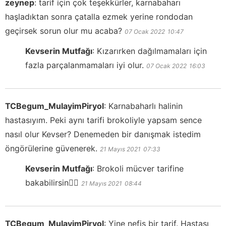
zeynep
:
tarif için çok teşekkürler, karnabaharı
haşladıktan sonra çatalla ezmek yerine rondodan
geçirsek sorun olur mu acaba?
07 Ocak 2022
10:47
Kevserin Mutfağı
:
Kızarırken dağılmamaları için
fazla parçalanmamaları iyi olur.
07 Ocak 2022
16:03
TCBegum_MulayimPiryol
:
Karnabaharlı halinin
hastasıyım. Peki aynı tarifi brokoliyle yapsam sence
nasıl olur Kevser? Denemeden bir danışmak istedim
öngörülerine güvenerek.
21 Mayıs 2021
07:33
Kevserin Mutfağı
:
Brokoli mücver tarifine
bakabilirsin👍🏻
21 Mayıs 2021
08:44
TCBegum_MulayimPiryol
:
Yine nefis bir tarif. Hastası