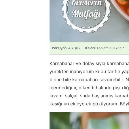
Porsiyon
: 4 kişilik
Kalori
: Toplam 301kcal*
Karnabahar ve dolayısıyla karnabah
yürekten inanıyorum ki bu tarifle y
birine bile karnabaharı sevdirebilir
içermediği için kendi halinde pişir
kıvamı salçalı suda haşlanmış karna
kaşığı un ekleyerek çözüyorum. Böyl