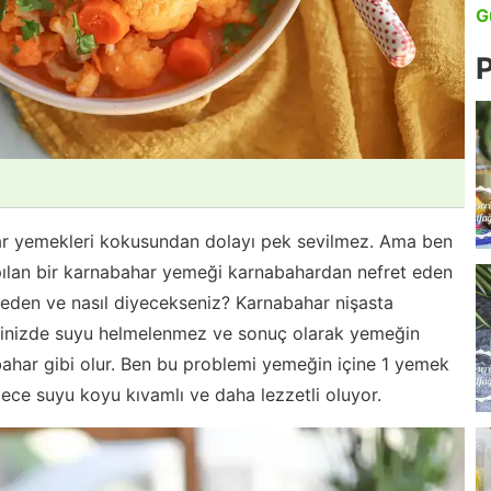
G
P
ar yemekleri kokusundan dolayı pek sevilmez. Ama ben
apılan bir karnabahar yemeği karnabahardan nefret eden
. Neden ve nasıl diyecekseniz? Karnabahar nişasta
diğinizde suyu helmelenmez ve sonuç olarak yemeğin
bahar gibi olur. Ben bu problemi yemeğin içine 1 yemek
ece suyu koyu kıvamlı ve daha lezzetli oluyor.