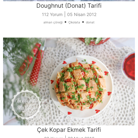
Doughnut (Donat) Tarifi
|
112 Yorum
05 Nisan 2012
•
•
alman çöreği
Çikolata
donat
Çek Kopar Ekmek Tarifi