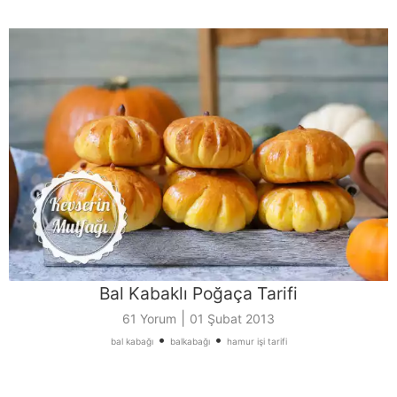
Bal Kabaklı Poğaça Tarifi
|
61 Yorum
01 Şubat 2013
•
•
bal kabağı
balkabağı
hamur işi tarifi