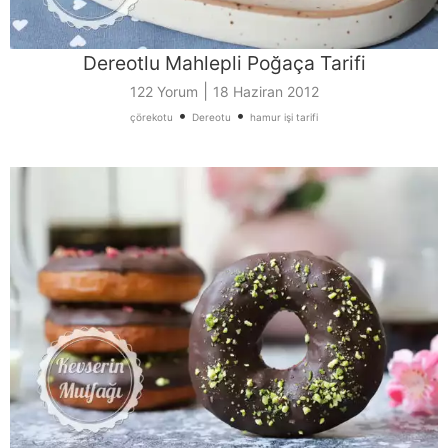
Dereotlu Mahlepli Poğaça Tarifi
|
122 Yorum
18 Haziran 2012
•
•
çörekotu
Dereotu
hamur işi tarifi