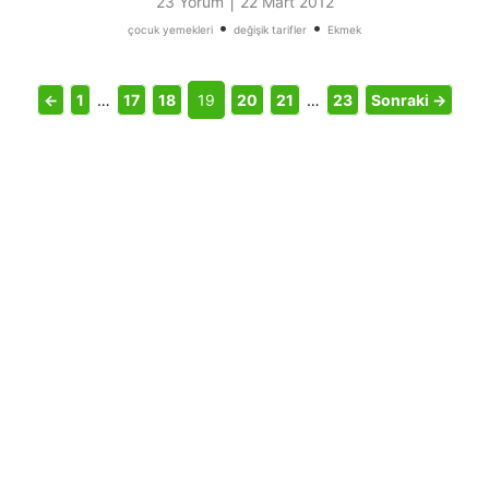
|
23 Yorum
22 Mart 2012
•
•
çocuk yemekleri
değişik tarifler
Ekmek
←
1
…
17
18
19
20
21
…
23
Sonraki →