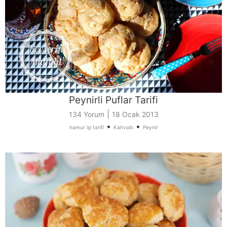
Peynirli Puflar Tarifi
|
134 Yorum
18 Ocak 2013
•
•
hamur işi tarifi
Kahvaltı
Peynir