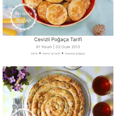
Cevizli Poğaça Tarifi
|
91 Yorum
03 Ocak 2013
•
•
Ceviz
hamur işi tarifi
mayasız poğaça