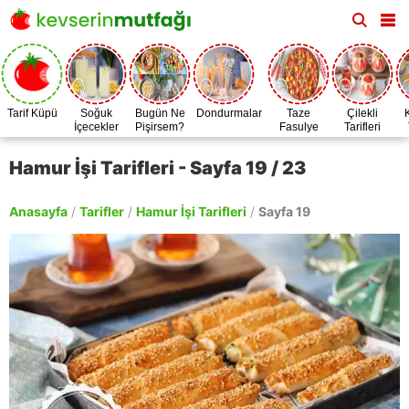
Tarif Küpü
Soğuk
Bugün Ne
Dondurmalar
Taze
Çilekli
İçecekler
Pişirsem?
Fasulye
Tarifleri
Zamanı
Hamur İşi Tarifleri - Sayfa 19 / 23
Anasayfa
/
Tarifler
/
Hamur İşi Tarifleri
/
Sayfa 19