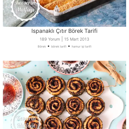
Ispanaklı Çıtır Börek Tarifi
|
189 Yorum
15 Mart 2013
•
•
Börek
börek tarifi
hamur işi tarifi