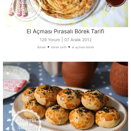
El Açması Pırasalı Börek Tarifi
|
129 Yorum
07 Aralık 2012
•
•
Börek
börek tarifi
el açması börek